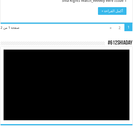
Shia Rights Watch_Weekly Wire Issue 1
أكمل القراءة »
1
»
2
صفحة 1 من 2
#612ShiaDay