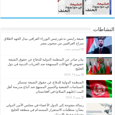
النشاطات
شيعة رايتس تدعو رئيس الوزراء العراقي ببذل الجهد لاطلاق
سراح العراقيين من سجون مصر
‏أسبوعين مضت
بيان صادر عن المنظمة الدولية للدفاع عن حقوق الشيعة
خصوص الانتهاكات الممنهجة ضد الحريات الدينية في دول
الخليج
يونيو 14, 2026
المنظمة الدولية للدفاع عن حقوق الشيعة تستنكر
السياسات القمعية والتمييز الممنهج ضد أتباع مدرسة أهل
البيت (عليهم السلام) في أفغانستان
يونيو 9, 2026
رسالة مفتوحة إلى الدول الأعضاء في مجلس الأمن الدولي
بشأن: متطلبات الاستقرار المستدام في منطقة الخليج
وحماية حقوق الإنسان