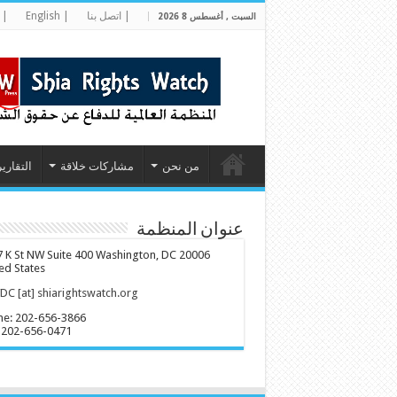
| اتصل بنا
| English
| 
السبت , أغسطس 8 2026
من نحن
مشاركات خلاقة
التقارير
عنوان المنظمة
 K St NW Suite 400 Washington, DC 20006
ed States
C [at] shiarightswatch.org
ne: 202-656-3866
 202-656-0471