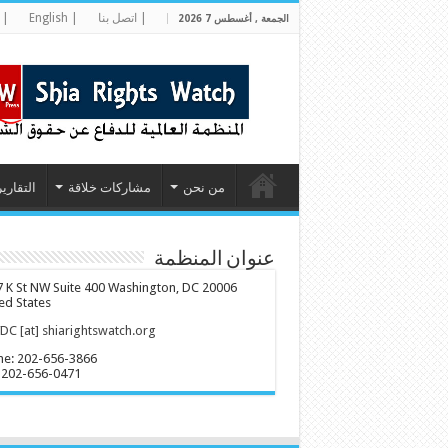
| اتصل بنا
| English
| 
الجمعة , أغسطس 7 2026
من نحن
مشاركات خلاقة
التقارير
عنوان المنظمة
 K St NW Suite 400 Washington, DC 20006
ed States
C [at] shiarightswatch.org
ne: 202-656-3866
 202-656-0471