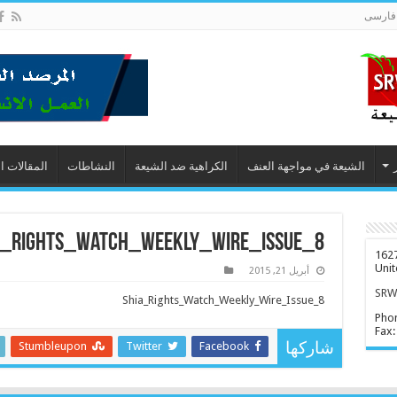
فارسى
الشيعة في مواجهة العنف
الكراهية ضد الشيعة
النشاطات
المقالات ا
a_Rights_Watch_Weekly_Wire_Issue_8
1627
Unit
أبريل 21, 2015
SRWD
Shia_Rights_Watch_Weekly_Wire_Issue_8
Pho
Fax:
Stumbleupon
Twitter
Facebook
شاركها