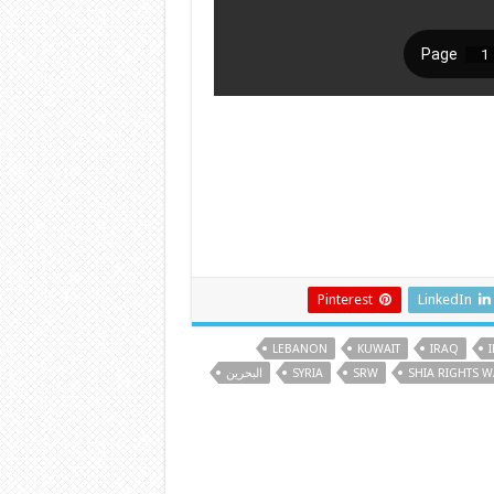
Pinterest
LinkedIn
LEBANON
KUWAIT
IRAQ
SHIA RIGHTS 
SRW
SYRIA
البحرين