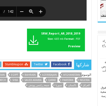
SRW_Report_AR_2018_2019
Size:
4.83 mb
Format :
PDF
اء
راح
Preview
ة
Stumbleupon
Twitter
Facebook
شاركها
وص
ات
الوسوم
IRAN
EGYPT
BAHRAIN
AZERBIAJAN
AFGHANISTAN
WATCH
SHIA
SAUDI ARABIA
QATAR
PAKISTAN
NIGERIA
العراق
باكستان
سوريا
شيعة_رايتس_ووتش
قوق
معية
رسة