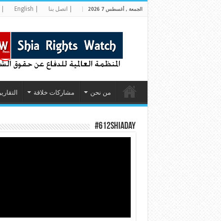
| اتصل بنا
| English
| 
الجمعة , أغسطس 7 2026
من نحن
مشاركات خلاقة
التقارير
#612ShiaDay