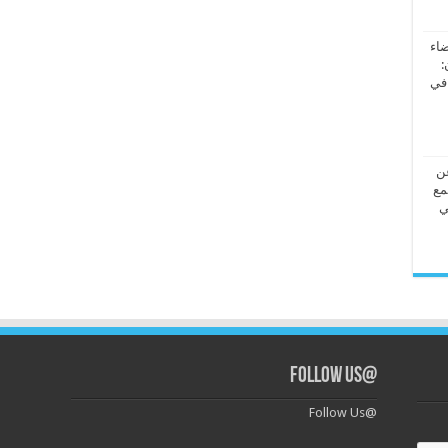
ضاء
:
 في
عن
مع
ي
@Follow Us
@Follow Us