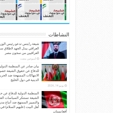
النشاطات
شيعة رايتس تدعو رئيس الوزر
العراقي ببذل الجهد لاطلاق س
العراقيين من سجون مصر
‏أسبوعين مضت
بيان صادر عن المنظمة الدولي
للدفاع عن حقوق الشيعة خص
الانتهاكات الممنهجة ضد الحري
الدينية في دول الخليج
يونيو 14, 2026
المنظمة الدولية للدفاع عن ح
الشيعة تستنكر السياسات الق
والتمييز الممنهج ضد أتباع مد
أهل البيت (عليهم السلام) في
أفغانستان