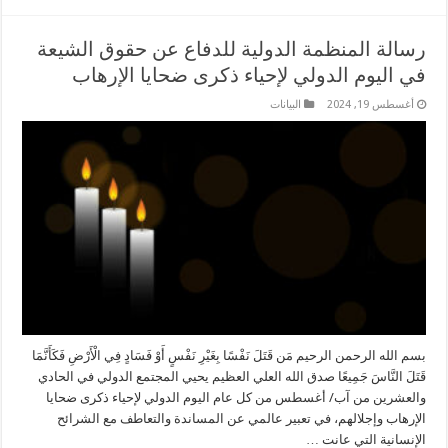
رسالة المنظمة الدولية للدفاع عن حقوق الشيعة
في اليوم الدولي لإحياء ذكرى ضحايا الإرهاب
أغسطس 19, 2024
البیانات
بسم الله الرحمن الرحيم مَن قَتَلَ نَفْسًا بِغَيْرِ نَفْسٍ أَوْ فَسَادٍ فِي الْأَرْضِ فَكَأَنَّمَا
قَتَلَ النَّاسَ جَمِيعًا صدق الله العلي العظيم يحيي المجتمع الدولي في الحادي
والعشرين من آب/ أغسطس من كل عام اليوم الدولي لإحياء ذكرى ضحايا
الإرهاب وإجلالهم، في تعبير عالمي عن المساندة والتعاطف مع الشرائح
الإنسانية التي عانت …