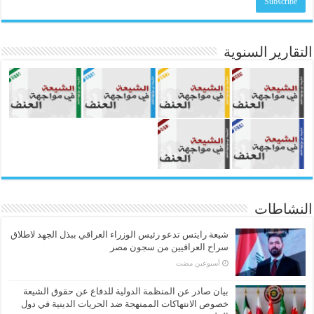
التقارير السنوية
النشاطات
شيعة رايتس تدعو رئيس الوزراء العراقي ببذل الجهد لاطلاق
سراح العراقيين من سجون مصر
‏أسبوعين مضت
بيان صادر عن المنظمة الدولية للدفاع عن حقوق الشيعة
خصوص الانتهاكات الممنهجة ضد الحريات الدينية في دول