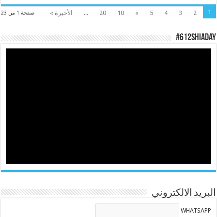
1
2
3
4
5
»
10
20
...
الأخيرة »
صفحة 1 من 23
#612ShiaDay
البريد الالكتروني
WHATSAPP