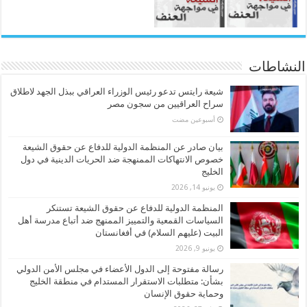
النشاطات
شيعة رايتس تدعو رئيس الوزراء العراقي ببذل الجهد لاطلاق
سراح العراقيين من سجون مصر
‏أسبوعين مضت
بيان صادر عن المنظمة الدولية للدفاع عن حقوق الشيعة
خصوص الانتهاكات الممنهجة ضد الحريات الدينية في دول
الخليج
يونيو 14, 2026
المنظمة الدولية للدفاع عن حقوق الشيعة تستنكر
السياسات القمعية والتمييز الممنهج ضد أتباع مدرسة أهل
البيت (عليهم السلام) في أفغانستان
يونيو 9, 2026
رسالة مفتوحة إلى الدول الأعضاء في مجلس الأمن الدولي
بشأن: متطلبات الاستقرار المستدام في منطقة الخليج
وحماية حقوق الإنسان