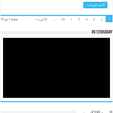
أكمل القراءة »
1
2
3
4
5
»
10
...
الأخيرة »
صفحة 1 من 19
#612ShiaDay