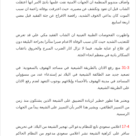
واضاف مندوبو المنظمة ان الجهات الامنية نفت علمها بادئ الامر انها اعتقلت
الشاب قبل ان تعود وتكشف عن مصيره، حيث اعترفت بوفاته زاعمة ان سبب
الموت كان بداعي الخوف الشديد، رافضة الافراج عن جثة الفقيد قبل مضي
اربعة اسابيع.
واظهرت الفحوصات الطبية العينية ان الشاب الفقيد مكي علي قد تعرض
للتعذيب الشديد حيث كان سبب الوفاة الاعدام صبرا متأثرا بجراحة البليغة دون
اي علاج او عناية طبية، فيما لا تزال اثار الضرب المبرح والحروق باعقاب
السكائر بادية في معظم انحاء الجثة.
31-3
منع رفع الاذان بالطريقة الشيعية في مساجد الهفوف بالسعودية: في
تصعيد جديد ضد الطائفة الشيعية في البلاد تم إستدعاء عدد من مسؤولي
المساجد في مدينة الهفوف بالأحساء وإبلاغهم بوجوب التعهد لعدم رفع الاذان
على الطريقة الشيعية.
ويعتبر هذا تطور خطير لزيادة التضييق على الشيعة الذين يشتكون منذ زمن
من التمييز الطائفي، ويشير هذا الامر بأن التمييز على الشيعة يبدأ من الجهات
الرسمية.
17-4
اعلامي سعودي تابع للنظام يدعو الى تهجير الشيعة من البلاد: في تحريض
سافر على كراهية الشيعة نشر اعلامي سعودي مدعوم من النظام الحاكم