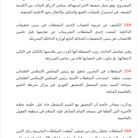
المشروع، وهو يمثل بحقيقة الامر استهداف مباشر لارزاق المئات من الكسبة
الشيعة، في استمرار لعمليات القمع والتنكيل والايغال بحق الاغلبية الشيعية.
14/4
الكشف عن جريمة اغتصاب لإحدى المعتقلات في مبنى تحقيقات
الداخلية: كشفت إحدى المعتقلات البحرينيات عن تعرّضها قبل عامين
للاغتصاب في مبنى التحقيقات الجنائيّة التابع لوزارة الداخليّة البحرينيّة.
وفي تفاصيل الحادثة، روت المعتقلة أنها جُرّدت من ملابسها بالكامل في الثاني
لاعتقالها، ثمّ تناوب على اغتصابها ثلاثة من عناصر المرتزقة.
15/4
السلطات في البحرين تحقق مع رئيس المجلس الإسلامي العلمائي
بسبب خطبة : استدعت السلطات الأمنية رئيس المجلس الإسلامي العلمائي
سماحة السيد مجيد المشعل للتحقيق الفوري في مركز شرطة النعيم
بالعاصمة المنامة.
وذكرت مصادر خاصة أن التحقيق مع السيد المشعل جاء على خلفية خطبة
الأخيرة التي ألقاها في مسجد الإمام الصادق عليه السلام في منطقة القفول
بالعاصمة.
16/4
السلطات تعتقل رجل دين شيعي: أوقفت السلطات البحرينية رجل الدين
الشيعي الشيخ محمد المنسي، قبل أن تقوم بإيقافه 48 ساعة لعرضه على