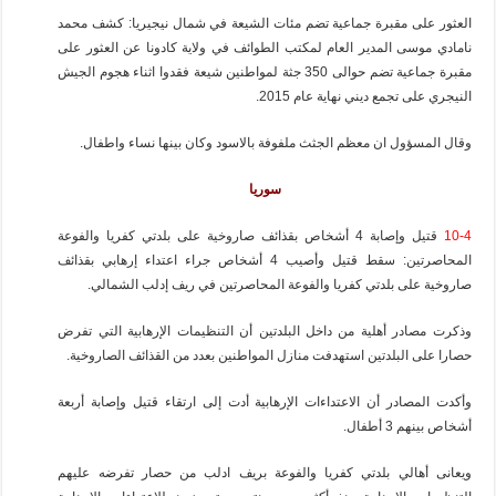
العثور على مقبرة جماعية تضم مئات الشيعة في شمال نيجيريا: كشف محمد
نامادي موسى المدير العام لمكتب الطوائف في ولاية كادونا عن العثور على
مقبرة جماعية تضم حوالى 350 جثة لمواطنين شيعة فقدوا اثناء هجوم الجيش
النيجري على تجمع ديني نهاية عام 2015.
وقال المسؤول ان معظم الجثث ملفوفة بالاسود وكان بينها نساء واطفال.
سوريا
10-4
قتيل وإصابة 4 أشخاص بقذائف صاروخية على بلدتي كفريا والفوعة
المحاصرتين: سقط قتيل وأصيب 4 أشخاص جراء اعتداء إرهابي بقذائف
صاروخية على بلدتي كفريا والفوعة المحاصرتين في ريف إدلب الشمالي.
وذكرت مصادر أهلية من داخل البلدتين أن التنظيمات الإرهابية التي تفرض
حصارا على البلدتين استهدفت منازل المواطنين بعدد من القذائف الصاروخية.
وأكدت المصادر أن الاعتداءات الإرهابية أدت إلى ارتقاء قتيل وإصابة أربعة
أشخاص بينهم 3 أطفال.
ويعانى أهالي بلدتي كفريا والفوعة بريف ادلب من حصار تفرضه عليهم