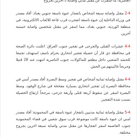
العامرية، ما اسفرت عن مقتل مدني واصابة 5 اخرين بجروح
2-4
مقتل واصابة سبعة اشخاص بانفجار عبوة ناسفة جنوبي بغداد: أفاد مصدر
في وزراة الداخلية إن عبوة ناسفة انفجرت قرب قاعة للالعاب الالكترونية، في
منطقة الوردية، جنوبي بغداد، مما اسفر عن مقتل شخصين واصابة خمسة
آخرين.
4-4
عشرات القتلى والجرحى في تفجير جنوب العراق: اعلنت دائرة الصحة
في محافظة ذي قار أن حصيلة تفجير انتحاري بحزام ناسف استهدف تجمعا
للحشد الشعبي داخل مطعم للماكولات، جنوب الناصرية انتهت عند 28 قتيلا
وجريحاً غالبيتهم من الحش.
4-4
مقتل وإصابة ثمانية أشخاص في تفجير وسط البصرة: أفاد مصدر أمني في
محافظة البصرة إن تفجير انتحاري بسيارة مفخخة في شارع الوفود، وسط
البصرة اسفر عن سقوط أربعة قتلى وأربعة جرحى، مرجحاً ارتفاع الحصيلة
بسبب شدة التفجير.
5-4
مقتل واصابة ثمانية مدنيين بانفجار عبوة ناسفة في المحمودية: أفاد مصدر
امني ان عبوة ناسفة كانت موضوعة قرب سوق شعبي في قضاء المحمودية
جنوب العاصمة اسفر انفجارها عن مقتل مدني واصابة سبعة اخرين بجروح
مختلفة.