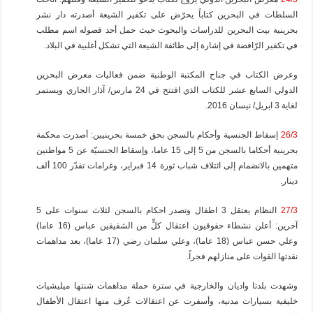
السلطات في البحرين كتاباً يحرّض على تكفير الشيعة أصدرته دار نشر
بحرينية بيت البحرين للدراسات والبحوث حيث حمل أحد فصوله اسم مطلب
في تكفير الرّافضة في إشارة إلى طائفة الشيعة التي تشكل أغلبية في البلاد.
وعرض الكتاب في جناح المكتبة الوطنية ضمن فعاليات معرض البحرين
الدولي السابع عشر للكتاب الذي افتتح في 24 مارس/ آذار الجاري ويستمر
لغاية 3 ابريل/ نيسان 2016.
26/3
إسقاط الجنسية وأحكام بالسجن بحق خمسة بحرينيين: أصدرت محكمة
بحرينية أحكاما بالسجن من 5 إلى 15 عاما، وإسقاط الجنسيّة عن 5 مواطنين
متهمين بالانضمام إلى ائتلاف شباب ثورة 14 فبراير، وغرامات تقدّر 100 ألف
دينار.
27/3
النظام يعتقل 3 اطفال وتصدر احكام بالسجن لثلاث سنوات على 5
آخرين: أعلن نشطاء حقوقيون اعتقال كلٍّ من الشقيقين عباس (16 عاما)
وعلي حسن عباس (18 عاما)، وعلي سلمان رضي (17 عاما)، بعد مداهمات
نقدتها القوات على منازلهم فجراً.
وشهدت بلدتا واديان والخارجية في سترة حملة مداهمات شنتها ميليشيات
خليفية بسيارات مدنية، وأسفرت عن اعتقالات عُرف منها اعتقال الأطفال