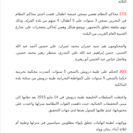
الثلاثة.
27/3
محاكم النظام تقضي بسجن خمسة اطفال: قضت احدى محاكم النظام
في البحرين بسجن 3 سنوات على 5 أطفال، 4 منهم من بلدة القريّة، وذلك
بتهم ملفقة تتعلق بالتجمهر، ووضع هيكل وهمي يُحاكي متفجرات على شارع
الجنبية العام القريب من البلدة.
والمحكومون هم: سيد عمران محمد عمران، علي حسين أحمد عبد الله
الجنبي، حسن إبراهيم عبد الله علي البندري، منتظر زهير محمد حسين،
وفاضل عباس عبد الحسن أبو زهيرة.
30/3
الحكم على طيبة درويش بالسجن 5 سنوات: أصدرت محكمة بحرينية
حكما بالسجن 5 سنوات على المواطنة البحرانية طيبة درويش من سكنة بلدة
المالكية.
واعتقلت السلطات الخليفية طيبة درويش في 14 مايو 2015 بعد ذهابها إلى
مبنى التحقيقات الجنائية، حيث داهمت القوات االنظامية منزلها واعتدت على
محتوياتها، ليتم طلبها للمثول بعدها لدى جهات التحقيق.
ووجّهت لطيبة اتهامات تتعلق بإيواء مطلوبين سياسيين في منزلها وطيبة أم
لثلاثة أبناء، بنتان وولد.