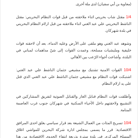
(معاوية بن أبي سفيان) لدى ملة أخرى.
1/4
مقتل شاب بحريني اثناء ملاحقته من قبل قوات النظام البحريني: مقتل
الناشط البحريني علي عبد الغني اثناء ملاحقته من قبل ازلام النظام البحريني
في بلدة شهركان.
وشوهد عبد الغني وهو ملقى على الأرض وعليه الدماء، بعد أن لاحقته قوات
خليفية ومليشيات مسلحة، وعمدت القوات إلى شنّ مداهمات لمباني في
البلدة، وأشاعت أجواء الرّعب بين الأهالي.
10/4
القوات الامنية تشتبك مع مشيعي جثمان الناشط علي عبد الغني:
اشتبكت قوات النظام مع مشيعي جثمان الناشط علي عبد الغني الذي قتل
على يد ازلام النظام.
وأطلقت قوات النظام قنابل الغاز والقنابل الصوتية لتفريق المشاركين في
التشييع ولاحقتهم داخل الأحياء السكنية في شهركان جنوب غرب العاصمة
المنامة.
10/4
تسريح المئات من العمال الشيعة بعد قرار سياسي بغلق احدى المرافق
الاقتصادية: قرر ما يسمى بمجلس ادارة شركة البحرين للمواشي اغلاق
المسلخ المركزي في بلدة سترة بذريعة انتفاء الجدوى الاقتصادية من هذا