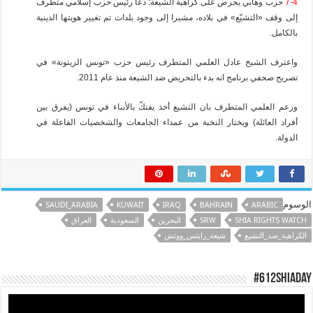
7-4
حزب وهابي يحرض على كراهية الشيعة: دعا رئيس حزب إسلامي متطرف
إلى وقف «التشيّع» في بلاده، مشيرا إلى وجود بلدات تم تغيير هويتها الدينية
بالكامل.
واعترف الشيخ عادل العلمي المتطرف رئيس حزب «تونس الزيتونة» في
تصريح صحفي برنامج انه بدء بالتحريض ضد الشيعة منذ عام 2011.
وزعم العلمي المتطرف بان التشيع أخذ يفتكّ بالأبناء في تونس (يفرق بين
أفراد العائلة) ويختار النخبة من عمداء الجامعات والشخصيات الفاعلة في
الدولة.
الوسوم
SAUDI_ARABIA
KUWAIT
IRAQ
BAHRAIN
ARABIC
SHIA RIGHTS WATCH
SRW
البحرين
السعودية
العراق
الكراهية_ضد_التشيع
شيعة_رايتس_ووتش
#612ShiaDay