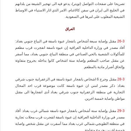
تصريحا على صفحات التواصل (تويتر)، يدعو فيه الى تهجير الشيعة من بلدانهم
في الخليج الى ايران في سفن كالاغنام، الامر الذي اثار الاستياء في الاوساط
الشيعية المغلوب على امرها في السعودية.
العراق
26-3
مقتل وإصابة سبعة أشخاص بانفجار عبوة ناسفة في البياع جنوبي بغداد:
أفاد مصدر في وزارة الداخلية العراقية إن عبوة ناسفة انفجرت قرب مطعم
للمأكولات الشعبية بالحي الصناعي في منطقة البياع، جنوبي بغداد، مما أسفر
عن مقتل صاحب المطعم وإصابة ستة اشخاص كانوا بداخله بجروح متفاوتة
وإلحاق أضرار مادية بالمطعم.
28-3
مقتل وجرح 6 اشخاص بانفجار عبوة ناسفة في الزعفرانبة جنوب شرقي
بغداد: ذكر مصدر امني ان عبوة ناسفة كانت موضوعة قرب احد المحال
التجارية في منطقة الزعفرانية جنوب شرقي بغداد أدى انفجارها الى مقتل
مواطن واصابة خمسة اخرين.
29-3
مقتل وإصابة ستة أشخاص بانفجار عبوة ناسفة شمالي غرب بغداد: أفاد
مصدر في وزارة الداخلية العراقية إن عبوة ناسفة انفجرت قرب محلات تجارية
في منطقة الطوبجي،شمالي غرب بغداد مما أسفرت عن مقتل شخص واصابة
خمسة اخرين بجروح متفاوتة.