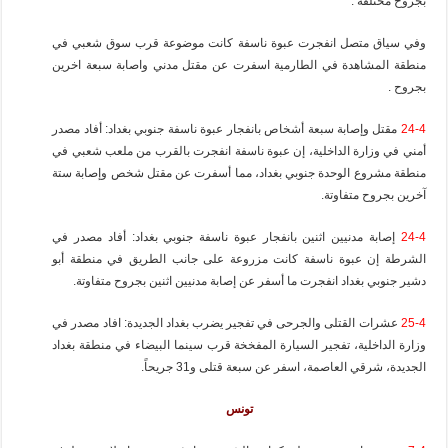
بجروح مختلفة .
وفي سياق متصل انفجرت عبوة ناسفة كانت موضوعة قرب سوق شعبي في
منطقة المشاهدة في الطارمية اسفرت عن مقتل مدني واصابة سبعة اخرين
بجروح .
24-4
مقتل وإصابة سبعة أشخاص بانفجار عبوة ناسفة جنوبي بغداد: أفاد مصدر
أمني في وزارة الداخلية، إن عبوة ناسفة انفجرت بالقرب من ملعب شعبي في
منطقة مشروع الوحدة جنوبي بغداد، مما أسفرت عن مقتل شخص وإصابة ستة
آخرين بجروح متفاوتة.
24-4
إصابة مدنيين اثنين بانفجار عبوة ناسفة جنوبي بغداد: أفاد مصدر في
الشرطة إن عبوة ناسفة كانت مزروعة على جانب الطريق في منطقة أبو
دشير جنوبي بغداد انفجرت ما أسفر عن إصابة مدنيين اثنين بجروح متفاوتة.
25-4
عشرات القتلى والجرحى في تفجير يضرب بغداد الجديدة: افاد مصدر في
وزارة الداخلية، تفجير السيارة المفخخة قرب سينما البيضاء في منطقة بغداد
الجديدة، شرقي العاصمة، اسفر عن سبعة قتلى و31 جريحاً.
تونس