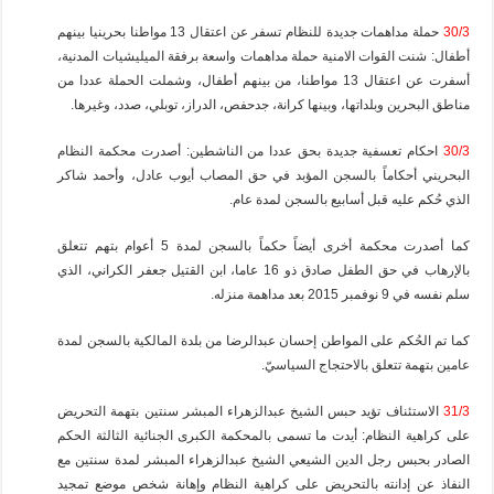
30/3
حملة مداهمات جديدة للنظام تسفر عن اعتقال 13 مواطنا بحرينيا بينهم
أطفال: شنت القوات الامنية حملة مداهمات واسعة برفقة الميليشيات المدنية،
أسفرت عن اعتقال 13 مواطنا، من بينهم أطفال، وشملت الحملة عددا من
مناطق البحرين وبلداتها، وبينها كرانة، جدحفص، الدراز، توبلي، صدد، وغيرها.
30/3
احكام تعسفية جديدة بحق عددا من الناشطين: أصدرت محكمة النظام
البحريني أحكاماً بالسجن المؤبد في حق المصاب أيوب عادل، وأحمد شاكر
الذي حُكم عليه قبل أسابيع بالسجن لمدة عام.
كما أصدرت محكمة أخرى أيضاً حكماً بالسجن لمدة 5 أعوام بتهم تتعلق
بالإرهاب في حق الطفل صادق ذو 16 عاما، ابن القتيل جعفر الكراني، الذي
سلم نفسه في 9 نوفمبر 2015 بعد مداهمة منزله.
كما تم الحُكم على المواطن إحسان عبدالرضا من بلدة المالكية بالسجن لمدة
عامين بتهمة تتعلق بالاحتجاج السياسيّ.
31/3
الاستئناف تؤيد حبس الشيخ عبدالزهراء المبشر سنتين بتهمة التحريض
على كراهية النظام: أيدت ما تسمى بالمحكمة الكبرى الجنائية الثالثة الحكم
الصادر بحبس رجل الدين الشيعي الشيخ عبدالزهراء المبشر لمدة سنتين مع
النفاذ عن إدانته بالتحريض على كراهية النظام وإهانة شخص موضع تمجيد