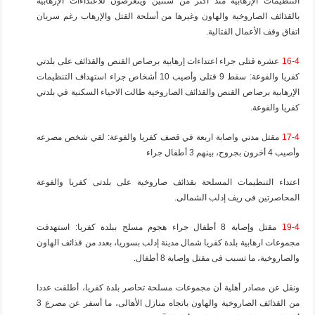
التنظيمات الإرهابية منذ أكثر من سنتين ويتعرضون للاعتداءات الإرهابية
بالقذائف الصاروخية والهاون وغيرها من أسلحة القتل والإرهاب رغم سريان
اتفاق وقف الأعمال القتالية.
16-4
عشرة قتلى جراء اعتداءات إرهابية برصاص القنص والقذائف على بلدتي
كفريا والفوعة: سقط 9 قتلى وأصيب 10 أشخاص جراء استهداف التنظيمات
الإرهابية برصاص القنص والقذائف الصاروخية طالت الاحياء السكنية في بلدتي
كفريا والفوعة.
17-4
مقتل مدني واصابة اربعة في قصف كفريا والفوعة: لقي شخص مصرعه
وأصيب 4 أخرون بجروح، بينهم 3 أطفال جراء
اعتداء التنظيمات المسلحة بقذائف صاروخية على بلدتى كفريا والفوعة
المحاصرتين فى ريف إدلب الشمالى.
19-4
مقتل وإصابة 8 أطفال جراء هجوم مسلح ببلدة كفريا: استهدفت
مجموعات ارهابية بلدة كفريا شمال مدينة إدلب بسوريا، بعدد من قذائف الهاون
والصاروخية، ما تسبب فى مقتل وإصابة 8 أطفال.
ونقل عن مصادر أهلية أن مجموعات مسلحة تحاصر بلدة كفريا، أطلقت عددا
من القذائف الصاروخية والهاون باتجاه منازل الأهالى، ما أسفر عن مصرع 3