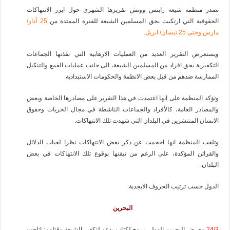
تصدر منظمة شيعة رايتس ووتش تقريرها الشهري حول ابرز الانتهاكات
الحقوقية التي ارتكبت بحق المسلمين الشيعة للفترة الممتدة من
25 آذار/
مارس وحتى 25 نيسان/ ابريل.
ويستعرض التقرير العديد من العمليات الارهابية التي نفذتها الجماعات
التكفيرية بحق افراد من المسلمين الشيعة، الى جانب عمليات القمع والتنكيل
الممارسة ضدهم من قبل بعض الانظمة والحكومات الاستبدادية.
وتؤكد المنظمة على انها اعتمدت في هذا التقرير على مصادرها الخاصة وبعض
والمصادر العامة، كالأفراد والجماعات الناشطة في مجال الحريات وحقوق
الانسان المنتشرين في البلدان التي شهدت تلك الانتهاكات.
وتلفت المنظمة انها احجمت عن ذكر بعض الانتهاكات نظرا لغياب الدلائل
والقرائن المؤكدة، على الرغم من تيقنها بوقوع تلك الانتهاكات في بعض
البلدان.
الدول حسب ترتيب الحروف الابجدية:
البحرين
24/3
معرض البحرين الدولي يروج لكتاب يدعو لتكفير الشيعة وقتلهم: اتاحت