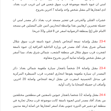
امني ان عبوة ناسفة موضوعة قرب سوق شعبي في ابي غريب غرب بغداد،
ادى انفجارها الى مقتل شخص واحد واصابة 7 اخرين بجروح.
عشرات القتلى والجرحى في تفجير مسجد غرب بغداد: ذكر مصدر امني ان
حصيلة تفجيرين ارهابيين نفذا بواسطة انتحاريين اثنين على المصلين في مسجد
الامام علي [ع] بمنطقة الرضوانية اسفر عن 8 قتلى و33 جريحا.
23-4
مقتل وإصابة تسعة أشخاص بانفجار عبوة ناسفة قرب سوق شلال
شمالي شرق بغداد: أفاد مصدر في وزارة الداخلية العراقية إن عبوة ناسفة
انفجرت قرب سوق شلال في منطقة الشعب، شمالي شرق بغداد، مما أسفر
عن مقتل شخص وإصابة ثمانية آخرين بجروح متفاوتة.
23-4
مقتل واصابة 24 شخصاً بانفجار سيارة ملغومة شمالي بغداد: ذكر
المصدر ان سيارة ملغومة يقودها انتحاري انفجرت قرب السيطرة المركزية
في مدخل الحسينية اسفرت عن مقتل اربعة اشخاص واصابة 20 اخرين.
وأضاف ان حصيلة الضحايا ما زالت أولية.
24-4
مقتل واصابة 12 شخصا بانفجار عبوتين ناسفتين في منطقتين مختلفتين
من بغداد: أفاد مصدر امني انعبوة ناسفة كانت موضوعة قرب محال تجارية في
منطقة ابو دشير في الدورة جنوبي بغداد اسفر انفجارها عن اصابة اربعة مدنيين