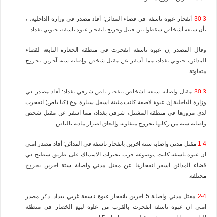
30-3
أنفجار عبوة ناسفة في قضاء المدائن: أفاد مصدر في وزارة الداخلية، ،
بأن سبعة أشخاص سقطوا بين قتيل وجريح بانفجار عبوة ناسفة، جنوبي بغداد.
وقال المصدر إن عبوة ناسفة انفجرت في منطقة الجعارة التابعة لقضاء
المدائن، جنوبي بغداد، مما أسفر عن مقتل شخص وإصابة ستة آخرين بجروح
متفاوتة.
30-3
مقتل واصابة سبعة اشخاص بتفجير باص شرقي بغداد: أفاد مصدر في
وزارة الداخلية إن عبوة لاصقة كانت مثبتة اسفل سيارة نوع (كيا باص) انفجرت
لدى مرورها في منطقة المشتل، شرقي بغداد، مما اسفر عن مقتل شخص
واصابة ستة من ركابها بجروح متفاوتة وإلحاق اضرار مادية بالباص.
1-4
مقتل مدني واصابة ستة اخرين بانفجار ناسفة في المدائن: أفاد مصدر امني
ان عبوة ناسفة كانت موضوعة قرب بحيرات الاسماك على طريق سطيح في
قضاء المدائن اسفر انفجارها عن مقتل مدني واصابة ستة اخرين بجروح
مختلفة.
2-4
مقتل مدني واصابة 5 اخرين بانفجار عبوة ناسفة غربي بغداد: ذكر مصدر
امني ان عبوة ناسفة انفجرت بالقرب من علوة لبيع الخضار في منطقة