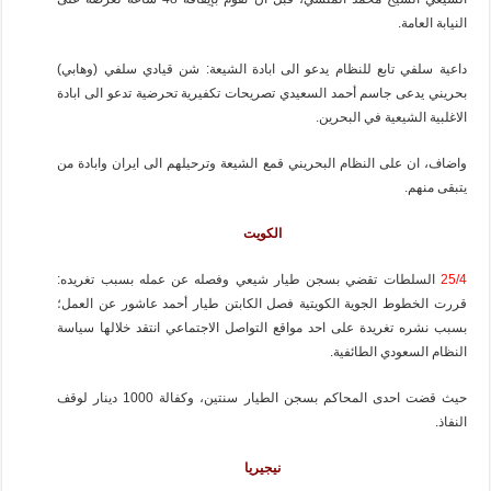
النيابة العامة.
داعية سلفي تابع للنظام يدعو الى ابادة الشيعة: شن قيادي سلفي (وهابي)
بحريني يدعى جاسم أحمد السعيدي تصريحات تكفيرية تحرضية تدعو الى ابادة
الاغلبية الشيعية في البحرين.
واضاف، ان على النظام البحريني قمع الشيعة وترحيلهم الى ايران وابادة من
يتبقى منهم.
الكويت
25/4
السلطات تقضي بسجن طيار شيعي وفصله عن عمله بسبب تغريده:
قررت الخطوط الجوية الكويتية فصل الكابتن طيار أحمد عاشور عن العمل؛
بسبب نشره تغريدة على احد مواقع التواصل الاجتماعي انتقد خلالها سياسة
النظام السعودي الطائفية.
حيث قضت احدى المحاكم بسجن الطيار سنتين، وكفالة 1000 دينار لوقف
النفاذ.
نيجيريا