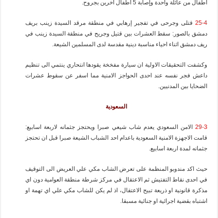
أطفال من عائلة واحدة وإصابة 5 أطفال آخرين بجروح.
25-4
قتلى وجرحى في تفجير إرهابي في منطقة مرقد السيدة زينب بريف
دمشق بالصور: سقط العشرات بين قتيل وجريح في منطقة السيدة زينب في
ريف دمشق اثناء احياء مناسبة دينية مقدسة لدى المسلمين الشيعة.
وكشفت التحقيقات الاولية ان سيارة مفخخة يقودها انتحاري ينتمي الى تنظيم
داعش فجر نفسه عند احدى الحواجز الامنية مما اسفر عن سقوط عشرات
الضحايا بين المدنيين.
السعودية
29-3
الامن السعودي يعدم شاب شيعي صبرا ويحتجز جثمانه لاربعة اسابيع:
قامت الاجهزة الامنية السعودية باعدام احد الشباب الشيعة صبرا قبل ان تحتجز
جثمانه لمدة اربعة اسابيع.
حيث اكد مندوبو المنظمة على تعرض الشاب مكي علي العريض الى التوقيف
في احدى نقاط التفتيش ثم الاعتقال في مركز شرطة منطقة العوامية دون اي
مذكرة قانونية او ذريعة تبيح الاعتقال، اذ لم يكن للشاب مكي علي اي تهمة او
اشتباه بقضية اجرائية او جنائية مسبقا.