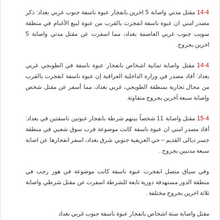
14-4
مقتل مدني واصابة 5 اخرين بانفجار عبوة ناسفة جنوب غربي بغداد: ذكر
مصدر امني ان عبوة ناسفة انفجرت بالقرب من عبوة لبيع الأغنام في منطقة
سويب جنوب غربي العاصمة بغداد، مما اسفرت عن مقتل مدني واصابة 5
اخرين بجروح.
14-4
مقتل واصابة ثمانية اشخاص بانفجار عبوة ناسفة في الطوبجي غربي
بغداد: أفاد مصدر في وزارة الداخلية العراقية إن عبوة ناسفة انفجرت بالقرب
من محال تجارية بمنطقة الطوبجي، غربي بغداد، مما أسفر عن مقتل شخص
وإصابة سبعة آخرين بجروح متفاوتة.
15-4
مقتل واصابة 11 شخصاً بينهم شرطة بانفجار عبوتين ناسفتين في بغداد:
أفاد مصدر امني ان عبوة ناسفة كانت موضوعة فرب سوق شعبي في منطقة
جسر ديالى القديم – حي العريفية جنوبي شرق بغداد، اسفر انفجارها عن اصابة
سبعة مدنيين بجروح .
وفي سياق متصل انفجرت عبوة ناسفة كانت موضوعة في هور رجب في
منطقة الدور مستهدفة دورية تابعة للشرطة اسفرت عن مقتل شرطي واصابة
ثلاثة اخرين بجروح مختلفة .
مقتل واصابة ستة اشخاص بانفجار عبوة ناسفة جنوب غربي بغداد