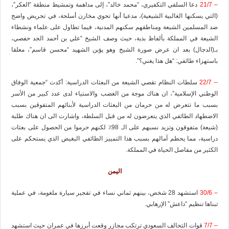
– 21/7
دعا السلفي التكفيري، “محمد خالد”، إلى مداهمة وتمشيط منطقة “العكر”،
(التي يسكنها الغالبية الشيعية)، مدعيا أنها تحوي مخازن أسلحة، في تحريض واضح
ضد المسلمين الشيعة ومناطقهم سكنهم المدنية، فيما تطاول على علماء ونشطاء
الشيعة في المملكة بألفاظ بذية، حيث وصف الشيخ “علي بن أحمد الجد حفصي،
بـ(الدجال) بعد ان عرض صورة الشيخ وهو يؤبن الشهيد “محسن قاسم”، معلقا
باستهزاء طائفي: “هل هذا يغني؟”.
– 22/7
سلطات النظام تقصي الشيعة من البعثات الدراسية: أكدت “جمعية الوفاق
الوطني الإسلامية”، ان هناك موجة من الغضب والاستياء لدى عدد كبير من الأسر
بسبب ما تتعرض له من حرمان من البعثات الدراسية لأبنائهم المتفوقين بسبب
الاضطهاد الطائفي الذي يتعرضون له من قبل السلطة، واشارت الى ان هناك طلبة
(شيعة) متفوقون وتزيد نسبهم على الـ 98٪ لكنهم حرموا من الحصول على بعثات
دراسية، مما يحطم آمالهم بسبب هذا التمييز الطائفي البغيض الذي يستحكم على
الكثير من مفاصل الحياة في المملكة.
اليمن
– 30/6
استشهد 28 شخص، بينهم ثماني نساء في تفجير سيارة ملغومة، في عملية
تبناها تنظيم “داعش” الإرهابي.
– 7/7
قوات التحالف السعودي ترتكب مجازر وقعت أبرزها في عمران حيث استشهد