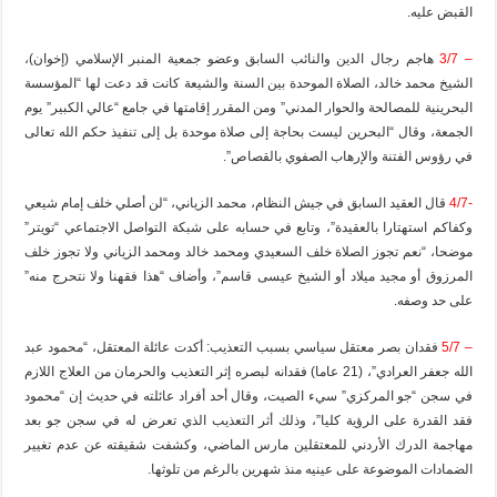
القبض عليه.
– 3/7
هاجم رجال الدين والنائب السابق وعضو جمعية المنبر الإسلامي (إخوان)،
الشيخ محمد خالد، الصلاة الموحدة بين السنة والشيعة كانت قد دعت لها “المؤسسة
البحرينية للمصالحة والحوار المدني” ومن المقرر إقامتها في جامع “عالي الكبير” يوم
الجمعة، وقال “البحرين ليست بحاجة إلى صلاة موحدة بل إلى تنفيذ حكم الله تعالى
في رؤوس الفتنة والإرهاب الصفوي بالقصاص”.
-4/7
قال العقيد السابق في جيش النظام، محمد الزياني، “لن أصلي خلف إمام شيعي
وكفاكم استهتارا بالعقيدة”، وتابع في حسابه على شبكة التواصل الاجتماعي “تويتر”
موضحا، “نعم تجوز الصلاة خلف السعيدي ومحمد خالد ومحمد الزياني ولا تجوز خلف
المرزوق أو مجيد ميلاد أو الشيخ عيسى قاسم”، وأضاف “هذا فقهنا ولا نتحرج منه”
على حد وصفه.
– 5/7
فقدان بصر معتقل سياسي بسبب التعذيب: أكدت عائلة المعتقل، “محمود عبد
الله جعفر العرادي”، (21 عاما) فقدانه لبصره إثر التعذيب والحرمان من العلاج اللازم
في سجن “جو المركزي” سيء الصيت، وقال أحد أفراد عائلته في حديث إن “محمود
فقد القدرة على الرؤية كليا”، وذلك أثر التعذيب الذي تعرض له في سجن جو بعد
مهاجمة الدرك الأردني للمعتقلين مارس الماضي، وكشفت شقيقته عن عدم تغيير
الضمادات الموضوعة على عينيه منذ شهرين بالرغم من تلوثها.