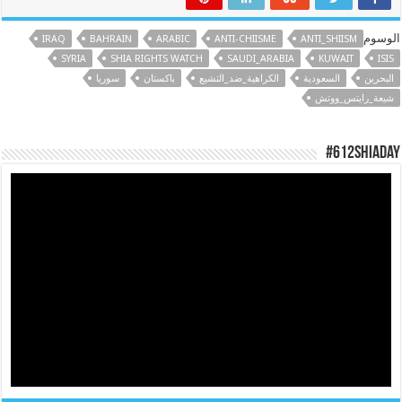
الوسوم
IRAQ
BAHRAIN
ARABIC
ANTI-CHIISME
ANTI_SHIISM
SYRIA
SHIA RIGHTS WATCH
SAUDI_ARABIA
KUWAIT
ISIS
البحرين
السعودية
الكراهية_ضد_التشيع
باكستان
سوريا
شيعة_رايتس_ووتش
#612ShiaDay