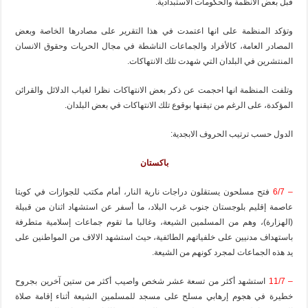
قبل بعض الانظمة والحكومات الاستبدادية.
وتؤكد المنظمة على انها اعتمدت في هذا التقرير على مصادرها الخاصة وبعض
المصادر العامة، كالأفراد والجماعات الناشطة في مجال الحريات وحقوق الانسان
المنتشرين في البلدان التي شهدت تلك الانتهاكات.
وتلفت المنظمة انها احجمت عن ذكر بعض الانتهاكات نظرا لغياب الدلائل والقرائن
المؤكدة، على الرغم من تيقنها بوقوع تلك الانتهاكات في بعض البلدان.
الدول حسب ترتيب الحروف الابجدية:
باكستان
– 6/7
فتح مسلحون يستقلون دراجات نارية النار، أمام مكتب للجوازات في كويتا
عاصمة إقليم بلوجستان جنوب غرب البلاد، ما أسفر عن استشهاد اثنان من قبيلة
(الهزارة)، وهم من المسلمين الشيعة، وغالبا ما تقوم جماعات إسلامية متطرفة
باستهداف مدنيين على خلفياتهم الطائفية، حيث استشهد الالاف من المواطنين على
يد هذه الجماعات لمجرد كونهم من الشيعة.
– 11/7
استشهد أكثر من تسعة عشر شخص واصيب أكثر من ستين آخرين بجروح
خطيرة في هجوم إرهابي مسلح على مسجد للمسلمين الشيعة أثناء إقامة صلاة