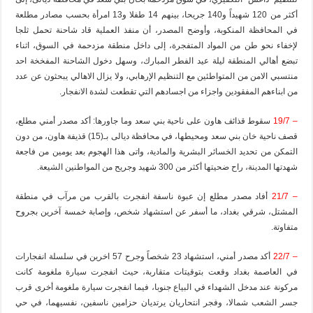
أكثر من 120 شهيداً و140 جريحا، بينهم 14 طفلا و13 امرأة بحسب مصادر مطلعة
في المحافظة المنكوبة، وأوضح المصدر، أن منفذ العملية قاد شاحنة تحمل ثلجا
لإخفاء نحو طن من المواد المتفجرة، إلى داخل منطقة مزدحمة في السوق، اثناء
تبضع أهالي المنطقة ليلة عيد الفطر المبارك، وسهل دخول الشاحنة المفخخة احد
منتسبي الامن من المتواطئين مع التنظيم الإرهابي، ولا يزال الاهالي يبحثون عن عدد
من ابناءهم المفقودين واجزاء من اجسادهم التي تقطعت لشدة الانفجار.
– 19/7
سقوط قذائف هاون على ناحية بني سعد وما جاورها: أكد مصدر أمني مطلع،
قصف ناحية خان بني سعد ومحيطها، في محافظة ديالى بـ(15) قذيفة هاون، من دون
التمكن من تحديد الخسائر البشرية والمادية، واتى هذا الهجوم بعد يومين من فاجعة
شهدتها المدينة، راح ضحيتها أكثر من 300 شهيد وجريح من المواطنين الشيعة.
– 21/7
أفاد مصدر مطلع إن عبوة ناسفة انفجرت بالقرب من مرآب في منطقة
المشتل، شرقي بغداد، ما أسفر عن استشهاد شخص، وإصابة خمسة آخرين بجروح
متفاوتة.
– 22/7
أكد مصدر أمني، استشهاد 23 شخصاً وجرح 57 اخرين في سلسلة انفجارات
في العاصمة بغداد وقعت بتوقيتات متقاربة، حيث انفجرت سيارة ملغومة كانت
مركونة عند مدخل الشهداء في البياع جنوبا، فيما انفجرت سيارة ملغومة أخرى قرب
جسر الشعب شمالا، وفجر انتحاريان يرتديان حزامين ناسفين، نفسيهما، في حي