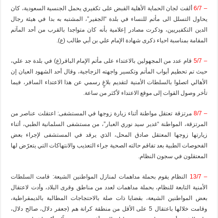
– 6/7
ألقت لجان الحماية الأهلية القبض على تكفيري يحمل الجنسية السعودية، كان
يحاول التسلل الى مأتم للنساء في بلدة “الجفير”، المشتبه به بدا في هيئة رجال
الدين التكفيريين، وذكرت مصادر إعلامية بأنه كان متواجدا بالقرب من أحد المآتم
المقامة بمناسبة احياء ذكرى شهادة الإمام علي بن أبي طالب (ع).
– 5/7
قام عدد من المجهولين بالاعتداء على مأتم الإمام الباقر(ع) في بلدة جد علي،
حيث تم تحطيم أبواب المأتم وتكسير واجهته الزجاجية، وقال أحد الشهود العيان إن
الأهالي اتصلوا بالسلطات الأمنية لتقديم بلاغٍ رسمي عن هذا الاعتداء السافر، فيما
تأخر وصول القوات إلى موقع الاعتداء لأكثر من ساعة.
– 8/7
مرتزقة تعتقل مواطنة أثناء زيارة زوجها في المستشفى: اعتقلت عناصر من
المرتزقة، المواطنة “غدير سيد نوري العبار”، من مستشفى السلمانية الطبي، أثناء
زيارتها زوجها المعتقل صادق المحل، الذي يرقد في المستشفى لإجراء بعض
الفحوصات الطبية بعد تفاقم حالته الصحية جراء التعذيب والانتهاكات التي يتعرّض لها
المعتقلون في سجون النظام.
– 13/7
النظام يقوم بحملة مداهمات لمنازل المواطنين الشيعة: قامت السلطات
الأمنية التابعة للنظام، بحملة مداهمات لعدد من مناطق وقرى البلاد، وأدت لاعتقال
بعض المواطنين الشيعة، بقضايا ذات صلة بالاحتجاجات المطالبة بالديمقراطية،
وقامت خلالها باعتقال 5 على الأقل من منطقة كرانة هم (جعفر دلال، صالح دلال،