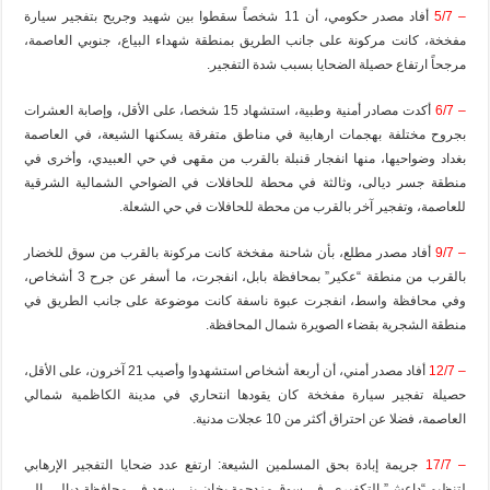
– 5/7
أفاد مصدر حكومي، أن 11 شخصاً سقطوا بين شهيد وجريح بتفجير سيارة
مفخخة، كانت مركونة على جانب الطريق بمنطقة شهداء البياع، جنوبي العاصمة،
مرجحاً ارتفاع حصيلة الضحايا بسبب شدة التفجير.
– 6/7
أكدت مصادر أمنية وطبية، استشهاد 15 شخصا، على الأقل، وإصابة العشرات
بجروح مختلفة بهجمات ارهابية في مناطق متفرقة يسكنها الشيعة، في العاصمة
بغداد وضواحيها، منها انفجار قنبلة بالقرب من مقهى في حي العبيدي، وأخرى في
منطقة جسر ديالى، وثالثة في محطة للحافلات في الضواحي الشمالية الشرقية
للعاصمة، وتفجير آخر بالقرب من محطة للحافلات في حي الشعلة.
– 9/7
أفاد مصدر مطلع، بأن شاحنة مفخخة كانت مركونة بالقرب من سوق للخضار
بالقرب من منطقة “عكير” بمحافظة بابل، انفجرت، ما أسفر عن جرح 3 أشخاص،
وفي محافظة واسط، انفجرت عبوة ناسفة كانت موضوعة على جانب الطريق في
منطقة الشجرية بقضاء الصويرة شمال المحافظة.
– 12/7
أفاد مصدر أمني، أن أربعة أشخاص استشهدوا وأصيب 21 آخرون، على الأقل،
حصيلة تفجير سيارة مفخخة كان يقودها انتحاري في مدينة الكاظمية شمالي
العاصمة، فضلا عن احتراق أكثر من 10 عجلات مدنية.
– 17/7
جريمة إبادة بحق المسلمين الشيعة: ارتفع عدد ضحايا التفجير الإرهابي
لتنظيم “داعش” التكفيري، في سوق مزدحمة بخان بني سعد في محافظة ديالى، إلى