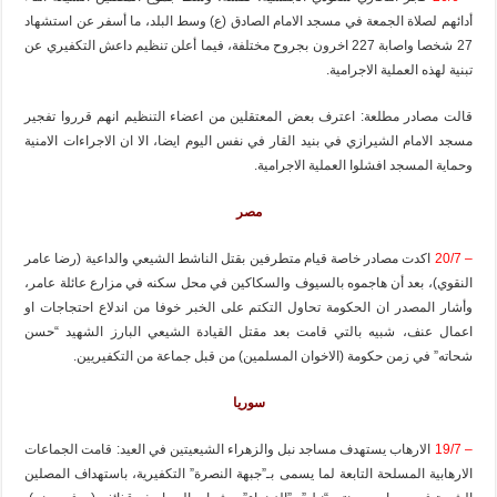
أدائهم لصلاة الجمعة في مسجد الامام الصادق (ع) وسط البلد، ما أسفر عن استشهاد
27 شخصا واصابة 227 اخرون بجروح مختلفة، فيما أعلن تنظيم داعش التكفيري عن
تبنية لهذه العملية الاجرامية.
قالت مصادر مطلعة: اعترف بعض المعتقلين من اعضاء التنظيم انهم قرروا تفجير
مسجد الامام الشيرازي في بنيد القار في نفس اليوم ايضا، الا ان الاجراءات الامنية
وحماية المسجد افشلوا العملية الاجرامية.
مصر
– 20/7
اكدت مصادر خاصة قيام متطرفين بقتل الناشط الشيعي والداعية (رضا عامر
النقوي)، بعد أن هاجموه بالسيوف والسكاكين في محل سكنه في مزارع عائلة عامر،
وأشار المصدر ان الحكومة تحاول التكتم على الخبر خوفا من اندلاع احتجاجات او
اعمال عنف، شبيه بالتي قامت بعد مقتل القيادة الشيعي البارز الشهيد “حسن
شحاته” في زمن حكومة (الاخوان المسلمين) من قبل جماعة من التكفيريين.
سوريا
– 19/7
الارهاب يستهدف مساجد نبل والزهراء الشيعيتين في العيد: قامت الجماعات
الارهابية المسلحة التابعة لما يسمى بـ”جبهة النصرة” التكفيرية، باستهداف المصلين