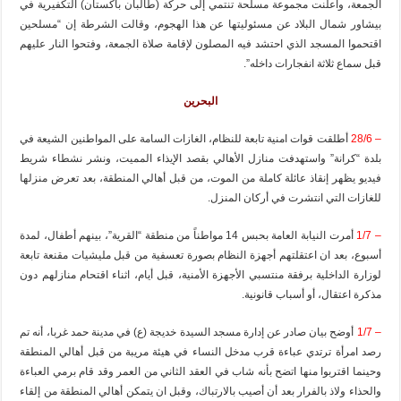
الجمعة، واعلنت مجموعة مسلحة تنتمي إلى حركة (طالبان باكستان) التكفيرية في
بيشاور شمال البلاد عن مسئوليتها عن هذا الهجوم، وقالت الشرطة إن “مسلحين
اقتحموا المسجد الذي احتشد فيه المصلون لإقامة صلاة الجمعة، وفتحوا النار عليهم
قبل سماع ثلاثة انفجارات داخله”.
البحرين
– 28/6
أطلقت قوات امنية تابعة للنظام، الغازات السامة على المواطنين الشيعة في
بلدة “كرانة” واستهدفت منازل الأهالي بقصد الإيذاء المميت، ونشر نشطاء شريط
فيديو يظهر إنقاذ عائلة كاملة من الموت، من قبل أهالي المنطقة، بعد تعرض منزلها
للغازات التي انتشرت في أركان المنزل.
– 1/7
أمرت النيابة العامة بحبس 14 مواطناً من منطقة “القرية”، بينهم أطفال، لمدة
أسبوع، بعد ان اعتقلتهم أجهزة النظام بصورة تعسفية من قبل مليشيات مقنعة تابعة
لوزارة الداخلية برفقة منتسبي الأجهزة الأمنية، قبل أيام، اثناء اقتحام منازلهم دون
مذكرة اعتقال، أو أسباب قانونية.
– 1/7
أوضح بيان صادر عن إدارة مسجد السيدة خديجة (ع) في مدينة حمد غربا، أنه تم
رصد امرأة ترتدي عباءة قرب مدخل النساء في هيئة مريبة من قبل أهالي المنطقة
وحينما اقتربوا منها اتضح بأنه شاب في العقد الثاني من العمر وقد قام برمي العباءة
والحذاء ولاذ بالفرار بعد أن أصيب بالارتباك، وقبل ان يتمكن أهالي المنطقة من إلقاء