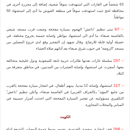
63 شخصاً في الغارات التي استهدفت سوقاً شعبية، إضافة إلى مجزرة أخرى في
محافظة لحج حيث استهدفت سوقاً في منطقة الفيوش ما أدى إلى استشهاد 50
مواطناً.
– 8/7
تبنى تنظيم “داعش” الهجوم بسيارة مفخخة وضعت قرب مسجد شيعي
بالعاصمة صنعاء، ما أدى الى استشهاد مواطن واصابة خمسة بجروح مختلفة، في
حصيلة أولية قابلة للارتفاع، وقال شهود إن التفجير وقع لدى خروج المصلين من
مسجد “الروضة” في جنوب شرق صنعاء بعد أدائهم صلاة العشاء.
– 15/7
سلسلة غارات نفذتها طائرات حربية تابعة للسعودية ودول خليجية متحالفة
معها، أسفرت عن استشهاد وإصابة العشرات من المدنيين، في مناطق متفرقة من
البلاد.
– 21/7
استشهاد وإصابة 12 مدنيا، بينهم أطفال، في انفجار سيارة مفخخة بالقرب
من جامع “المؤيد” بـ(الجراف الغربي) في العاصمة صنعاء، وأعلن تنظيم “داعش”
التكفيري مسؤوليته عن تفجير السيارة المفخخة التي احدثت أضرار جسيمة في
المباني والمحلات المجاورة.
الكويت
– 26/6
فجر انتحاري سعودي الجنسية، نفسه، وسط جموع المصلين الشيعة اثناء