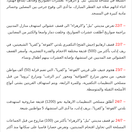
الشيعة في مساجد مدينتي “نبل” و”الزهراء” بعشرات الصواريخ وقذائف (مدفع جهنم)،
اثناء ادائهم صلاة عيد الفطر المبارك، ما أدى الى وقوع جرحى بين المصلين وخسائر
مادية كبيرة في المسجد.
– 22/7
تعرض مدينتي “نبل” و”الزهراء” الى قصف عشوائي استهدف منازل المدنيين
براجمة صواريخ أطلقت عشرات الصواريخ، وخلفت دمار واسعا والكثير من المصابين.
– 22/7
قصف ارهابيو (جيش الفتح) التكفيري بلدتي “الفوعة” و”كفريا” الشيعيتين، في
ريف إدلب بأكثر من (500) قذيفة مختلفة الاحجام والقدرة التفجيرية، وأسفر القصف
العشوائي ضد المدنيين عن استشهاد وإصابة العشرات بينهم أطفال ونساء.
– 23/7
هجوم عنيف على قريتي “الفوعة” و”كفريا”، التي تضم قرابة (50) ألف مواطن
شيعي، من محور مزارع “الصواغية” ومحور “دير الزغب” ومزارع “بروما” من قبل
مسلحي التنظيمات التكفيرية، وللمرة الرابعة، ويتم استهداف القريتين بشتى أنواع
الأسلحة الثقيلة والمتوسطة.
– 24/7
أطلق مسلحي التنظيمات الارهابية نحو (1200) قذيفة صاروخية استهدفت
بلدتي “الفوعة” و”كفريا”، بريف إدلب، ما أدى الى استشهاد 5 مواطنين شيعة.
– 24/7
تم قصف مدينتي “نبل” و”الزهراء” بأكثر من (100) صاروخ من قبل الجماعات
المسلحة التي تحاول اقتحام المدينتين، وتفرض حصارا قاسيا على سكانها منذ أكثر