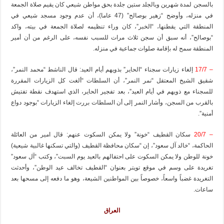
بالسجن لمدة شهرين وبالجلد ستين جلدة بحق مواطن شيعي كان يقيم صلاة الجمعة
في منزله، وأوضح “زهير بوصالح” (47 عاما)، أن عدم وجود مسجد شيعي في
المنطقة التي يقطنها، “الخبر”، كان وراء تنظيمه لصلاة الجمعة في بيته، واكد
“بوصالح”، أنه سبق أن سجن ثلاث مرات للسبب نفسه، على الرغم من أن أمير
المنطقة سمح له بإقامة صلوات جماعية في منزله.
– 17/7
إلغاء زيارات سجناء “الحاير” بذويهم أيام العيد: قال الناشط “محمد النمر”،
شقيق الشيخ المعتقل “نمر النمر”، أن السلطات “ألغت كل الزيارات المقررة
للسجناء مع ذويهم في أيام العيد”، بعد تفجير الحاير، الذي استهدف نقطة تفتيش
بالقرب من السجن، وأشار النمر إلى أن السلطات بررت إلغاء الزيارات “بوجود دواع
أمنية”.
– 20/7
سكان القطيف “خونة” ولا يمكن السكوت عنهم: قال امير من العائلة
الحاكمة، “خالد آل سعود”، إن “سكان محافظة القطيف (والتي تسكنها غالبية شيعية)
خونة للوطن ولا يمكن السكوت على احتفالهم بالعيد يوم السبت”، وكتب “آل سعود”
تغريدة على وسم في موقع تويتر بعنوان “القطيف تخالف عيد الوطن”، وأحدثت
التغريدة غضباً واسعاً، خصوصاً بين المواطنين الشيعة، وهو ما دفعه إلى مسحها بعد
ساعات.
العراق