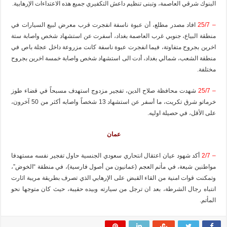
البنوك شرقي العاصمة، وتبنى تنظيم داعش التكفيري جميع هذه الاعتداءات الإرهابية.
– 25/7
افاد مصدر مطلع، أن عبوة ناسفة انفجرت قرب معرض لبيع السيارات في
منطقة البياع، جنوبي غرب العاصمة بغداد، أسفرت عن استشهاد شخص واصابة ستة
اخرين بجروح متفاوتة، فيما انفجرت عبوة ناسفة كانت مزروعة داخل عجلة باص في
منطقة الشعب، شمالي بغداد، أدت الى استشهاد شخص واصابة خمسة اخرين بجروح
مختلفة.
– 25/7
شهدت محافظة صلاح الدين، تفجير مزدوج استهدف مسبحاً في قضاء طوز
خرماتو شرق تكريت، ما أسفر عن استشهاد 13 شخصاً واصابه أكثر من 50 آخرون،
على الأقل، في حصيلة اوليه.
عمان
– 2/7
أكد شهود عيان اعتقال انتحاري سعودي الجنسية حاول تفجير نفسه مستهدفا
مواطنين شيعة، في مأتم العجم (عمانيون من أصول فارسية)، في منطقة “الخوض”،
وتمكنت قوات امنية من القاء القبض على الإرهابي الذي تصرف بطريقة مريبة اثارت
انتباه رجال الشرطة، بعد ان ترجل من سيارته وبيده حقيبة، حيث كان متوجها نحو
المأتم.