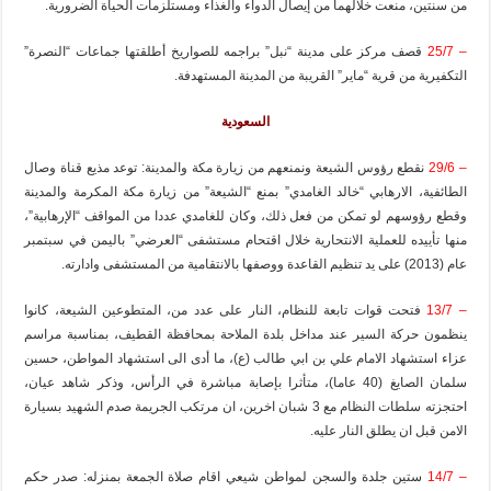
من سنتين، منعت خلالهما من إيصال الدواء والغذاء ومستلزمات الحياة الضرورية.
– 25/7
قصف مركز على مدينة “نبل” براجمه للصواريخ أطلقتها جماعات “النصرة”
التكفيرية من قرية “ماير” القريبة من المدينة المستهدفة.
السعودية
– 29/6
نقطع رؤوس الشيعة ونمنعهم من زيارة مكة والمدينة: توعد مذيع قناة وصال
الطائفية، الارهابي “خالد الغامدي” بمنع “الشيعة” من زيارة مكة المكرمة والمدينة
وقطع رؤوسهم لو تمكن من فعل ذلك، وكان للغامدي عددا من المواقف “الإرهابية”،
منها تأييده للعملية الانتحارية خلال اقتحام مستشفى “العرضي” باليمن في سبتمبر
عام (2013) على يد تنظيم القاعدة ووصفها بالانتقامية من المستشفى وادارته.
– 13/7
فتحت قوات تابعة للنظام، النار على عدد من، المتطوعين الشيعة، كانوا
ينظمون حركة السير عند مداخل بلدة الملاحة بمحافظة القطيف، بمناسبة مراسم
عزاء استشهاد الامام علي بن ابي طالب (ع)، ما أدى الى استشهاد المواطن، حسين
سلمان الصايغ (40 عاما)، متأثرا بإصابة مباشرة في الرأس، وذكر شاهد عيان،
احتجزته سلطات النظام مع 3 شبان اخرين، ان مرتكب الجريمة صدم الشهيد بسيارة
الامن قبل ان يطلق النار عليه.
– 14/7
ستين جلدة والسجن لمواطن شيعي اقام صلاة الجمعة بمنزله: صدر حكم