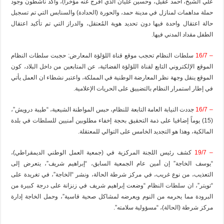
علي الشيخ، أحمد عقيل، وحسين عليان الذي أفرج عنه مؤخراً)، وأكد ناشطون وجود
حملة مداهمات لمنازل في مدينة حمد، والحورة (الحدادة) والسنابس التي تم تسجيل
حالة اعتقال واحدة فيها دون تحديد هوية المُعتقل، والدراز التي تم تأكيد اعتقال
الطفل مقداد المدني فيها.
– 16/7
سلطات النظام تحجب موقع قناة اللؤلؤة المعارض: حجبت سلطات النظام
الموقع الإلكتروني التابع لقناة اللؤلؤة الفضائية، عن المتابعين من داخل البلاد، كون
الموقع ينقل وجهة نظر المعارضة الوطنية في المملكة، واعتبر نشطاء ان العمل يأتي
في إطار استمرار النظام بالتضييق على الحريات الإعلامية.
– 16/7
جددت النيابة العامة التابعة للنظام، حبس المواطنة الشيعية، “طيبة درويش”،
(15) يوماً إضافيا على ذمة التحقيق بحجة إخفاء مطلوبين أمنيين للسلطات في بلدة
المالكية، وهذا هو التجديد الخامس على التوالي للمعتقلة.
– 19/7
كشف رئيس اللجنة المركزية في (جمعية العمل الوطني الديمقراطي)،
“يوسف الخاجة” إن أمين عام الجمعية السابق، “إبراهيم شريف”، يتعرض إلى
التعذيب، من نوع غريب، في مركز شرطة الحالة، ونشر “الخاجة”، في تغريدة على
“تويتر”، ان سلطات النظام “وضعت إبراهيم شريف في زنزانة على درجة كبيرة من
البرودة مما يحرمه من النوم ويعرضه لمشاكل صحية قاسية”، وحمل الخاجة إدارة
مركز شرطة (الحالة)، “مسؤولية سلامته”.