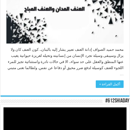
محمد حميد الصواف إدانة العنف تعبير يشار إليه بالبنان.. كون العنف كان ولا
يزال وسيبقى وسيلة تجرد الإنسان من إنسانيته وتحيله لغريزة حيوانية يغيب
عنها المنطق والعقل على حد سواء.. الا في حالات نادرة واستثنائية تجيز للمرء
اللجوء للعنف كوسيلة لدفع ضرر محيق أو دفاعا عن نفس. ولطالما تغنى متبني
…
أكمل القراءة »
#612ShiaDay