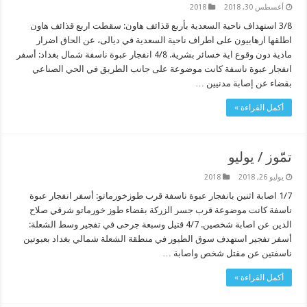
أغسطس 30, 2018
2018
3/8 استهداف ناحية السعدية بأربع قذائف هاون: سقطت اربع قذائف هاون
اطلقها ارهابيون على اطراف ناحية السعدية في ديالى، عن الحاق اضرار
مادية دون وقوع اية خسائر بشرية. 4/8 انفجار عبوة ناسفة شمال بغداد: أسفر
انفجار عبوة ناسفة كانت موضوعة على جانب الطريق في الحي الصناعي
بقضاء عن إصابة مدنيين …
أكمل القراءة »
تمّوز / يوليو
يوليو 26, 2018
2018
1/7 اصابة اثنين بانفجار عبوة ناسفة قرب طوزخورماتو: أسفر انفجار عبوة
ناسفة كانت موضوعة قرب جسر الزركة بقضاء طوز خورماتو شرقي صلاح
الدين عن اصابة شخصين. 4/7 قتيل وسبعة جرحى في تفجير وسط الشعلة:
أسفر تفجير استهدف سوق الطيور في منطقة الشعلة شمالي بغداد بعبوتين
ناسفتين عن مقتل شخص واصابة …
أكمل القراءة »