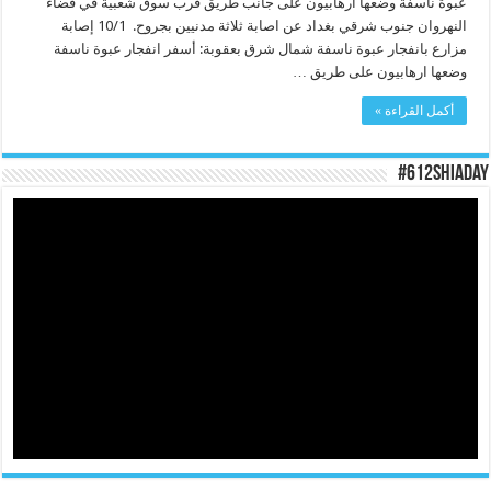
عبوة ناسفة وضعها ارهابيون على جانب طريق قرب سوق شعبية في قضاء
النهروان جنوب شرقي بغداد عن اصابة ثلاثة مدنيين بجروح. 10/1 إصابة
مزارع بانفجار عبوة ناسفة شمال شرق بعقوبة: أسفر انفجار عبوة ناسفة
وضعها ارهابيون على طريق …
أكمل القراءة »
#612ShiaDay