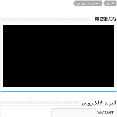
العراق
شيعة_رايتس_ووتش
#612ShiaDay
البريد الالكتروني
WHATSAPP