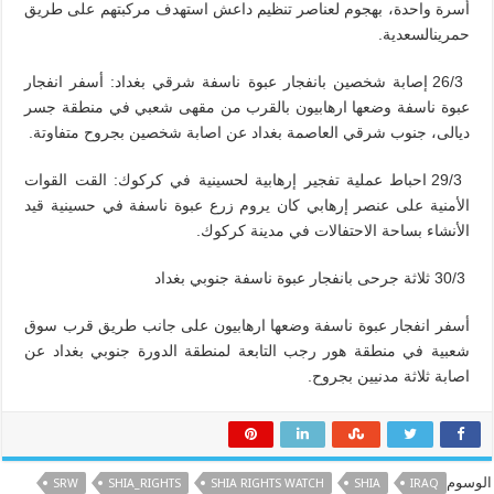
أسرة واحدة، بهجوم لعناصر تنظيم داعش استهدف مركبتهم على طريق
حمرينالسعدية.
26/3 إصابة شخصين بانفجار عبوة ناسفة شرقي بغداد: أسفر انفجار
عبوة ناسفة وضعها ارهابيون بالقرب من مقهى شعبي في منطقة جسر
ديالى، جنوب شرقي العاصمة بغداد عن اصابة شخصين بجروح متفاوتة.
29/3 احباط عملية تفجير إرهابية لحسينية في كركوك: القت القوات
الأمنية على عنصر إرهابي كان يروم زرع عبوة ناسفة في حسينية قيد
الأنشاء بساحة الاحتفالات في مدينة كركوك.
30/3 ثلاثة جرحى بانفجار عبوة ناسفة جنوبي بغداد
أسفر انفجار عبوة ناسفة وضعها ارهابيون على جانب طريق قرب سوق
شعبية في منطقة هور رجب التابعة لمنطقة الدورة جنوبي بغداد عن
اصابة ثلاثة مدنيين بجروح.
الوسوم
SRW
SHIA_RIGHTS
SHIA RIGHTS WATCH
SHIA
IRAQ