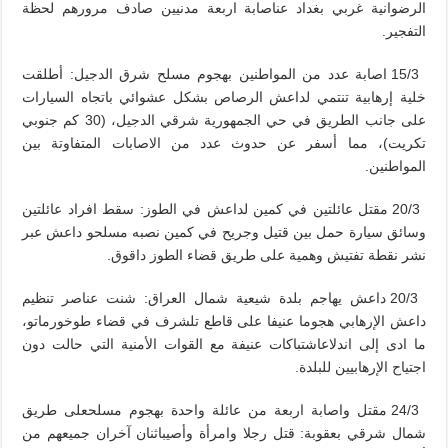
الرضوانية غربي بغداد عناصابة اربعة مدنيين صادف مرورهم لحظة
التفجير.
15/3 اصابة عدد من المواطنين بهجوم مسلح شرق الدجيل: أطلقت
خلية إرهابية تنتمي لداعش الرصاص بشكل عشوائي باتجاه السيارات
على جانب الطريق في حي الجمهورية شرقي الدجيل، (30 كم جنوبي
تكريت)، مما أسفر عن حدوث عدد من الاصابات المتفاوتة بين
المواطنين.
20/3 مقتل عائلتين في كمين لداعش في الطوز: سقط افراد عائلتين
وسائق سيارة حمل بين قتيل وجريح في كمين نصبه مسلحو داعش عبر
نشر نقطة تفتيش وهمية على طريق قضاء الطوز داقوق.
20/3 داعش يهاجم بلدة شيعية شمال العراق: شنت عناصر تنظيم
داعش الإرهابي هجوما عنيفا على قاطع تلشرف في قضاء طوخورماتو،
ما ادى إلى اندلاعاشتباكات عنيفة مع القوات الأمنية التي حالت دون
اجتياح الإرهابيين للبلدة.
24/3 مقتل واصابة اربعة من عائلة واحدة بهجوم مسلحعلى طريق
شمال شرقي بعقوبة: قتل رجلا وامرأة وأصيباثنان آخران جميعهم من