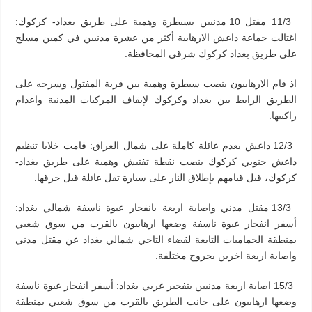
11/3 مقتل 10 مدنيين بسيطرة وهمية على طريق بغداد- كركوك:
اغتالت جماعة داعش الارهابية أكثر من عشرة مدنيين في كمين مسلح
على طريق بغداد كركوك شرقي المحافظة.
اذ قام الارهابيون بنصب سيطرة وهمية بين قرية المفتول وسرحه على
الطريق الرابط بين بغداد وكركوك لإيقاف المركبات المدنية واعدام
راكبيها.
12/3 داعش يعدم عائلة كاملة على شمال العراق: قامت خلايا تنظيم
داعش جنوبي كركوك بنصب نقطة تفتيش وهمية على طريق بغداد-
كركوك، قبل قيامهم بإطلاق النار على سيارة تقل عائلة قبل حرقها.
13/3 مقتل مدني واصابة اربعة بانفجار عبوة ناسفة شمالي بغداد:
أسفر انفجار عبوة ناسفة وضعها ارهابيون بالقرب من سوق شعبي
بمنطقة الحماميات التابعة لقضاء التاجي شمالي بغداد عن مقتل مدني
واصابة اربعة اخرين بجروح مختلفة.
15/3 اصابة اربعة مدنيين بتفجير غربي بغداد: أسفر انفجار عبوة ناسفة
وضعها ارهابيون على جانب الطريق بالقرب من سوق شعبي بمنطقة