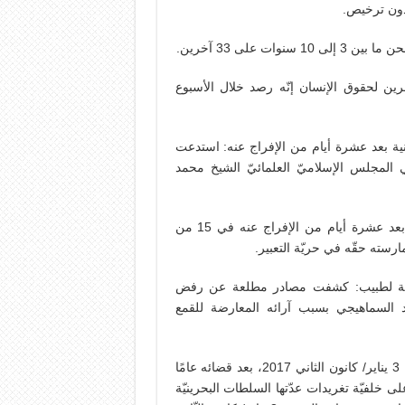
بدون ترخيص.
 مركز البحرين لحقوق الإنسان إنّه رصد خلال الأسبوع
ثانية بعد عشرة أيام من الإفراج عنه: استدعت
ي المجلس الإسلاميّ العلمائيّ الشيخ محمد
وهذا هو الاستدعاء الثاني من نوعه للشيخ المنسي، والذي جاء بعد عشرة أيام من الإفراج عنه في 15 من
سته حقّه في حريّة التعبير.
 المهنة لطبيب: كشفت مصادر مطلعة عن رفض
د السماهيجي بسبب آرائه المعارضة للقمع
والدكتور السّماهيجي قد أُفرج عنه من سجن جوّ المركزيّ بتاريخ 3 يناير/ كانون الثاني 2017، بعد قضائه عامًا
لسّجن، حيث صدر حكم عليه بتاريخ 7 أبريل/ نيسان 2016 على خلفيّة تغريدات عدّتها السلطات البحرينيّة