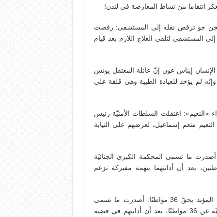
عكر انتقاما من نشاط المعارضة في لندن!
ة سجن جو ترفض نقله إلى المستشفى: رفضت
المستشفى لتلقي العلاج اللازم بعد قيام
إنسان إيناس عون إنّ عائلة المعتقل يونس
نّه لم يؤخذ للعيادة الطبية وهي قلقة على
اء «النعيم»: اعتقلت السلطات الأمنيّة رئيس
 النعيم منعم إسماعيل، لعرضهم على النيابة
السجن 10 سنوات لمواطنين: أصدرت ما تسمى المحكمة الكبرى الجنائيّة
ة والسجن 10 سنوات بحق مواطنين، بعد أن أدانتهما بتهمة مفبركة تزعم
25/4 إسقاط الجنسيّة وأحكام بالسجن ما بين 3 سن­وات إلى المؤبد بحقّ 36 مواطنًا: أصدرت ما تسمى
المحكمة الكبرى الجنائيّة الرابعة حكمًا بإسقاط الجنسيّة البحرينيّة عن 36 مواطنًا، بعد أن أدانتهم في قضية