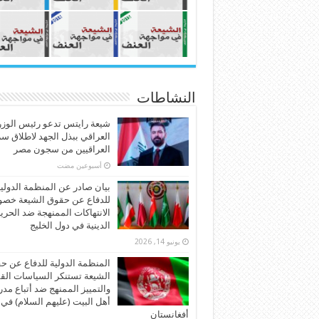
النشاطات
شيعة رايتس تدعو رئيس الوزر
العراقي ببذل الجهد لاطلاق س
العراقيين من سجون مصر
‏أسبوعين مضت
بيان صادر عن المنظمة الدولي
للدفاع عن حقوق الشيعة خص
الانتهاكات الممنهجة ضد الحري
الدينية في دول الخليج
يونيو 14, 2026
المنظمة الدولية للدفاع عن ح
الشيعة تستنكر السياسات الق
والتمييز الممنهج ضد أتباع مد
أهل البيت (عليهم السلام) في
أفغانستان