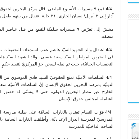
آذار إلى ٢ أبريل/ نيسان الجاري، ٢١ حالة اعتقال من بينهم طفل واحد.
منطقة.
4/4 اعتقال والد الشهيد السيّد هاشم عقب استدعائه للتحقيقات ت
في البحرين المواطن السيّد سعيد عيسى، والد الشهيد السيّد ه
التحقيقات الجنائيّة، حيث تم نقله لسجن جوّ المركزيّ لتنفيذ حكمٍ بالسجن ٣ 
4/4 السلطات الأمنيّة تمنع الحقوقيّ السيد هادي الموسوي من 
الدينيّة بمرصد البحرين لحقوق الإنسان إنّ السلطات الأمنيّة 
الخارج عبر مطار البحرين الدولي، حتى لا يتسنّى له حضور الج
الشاملة لمجلس حقوق الإنسان.
4/4 قوّات النظام تعتدي بالغازات السامّة على طلبة مدرسة ال
المدرسيّ لمدرسة الدراز الإعداديّة، وأطلقت الغازات السامة با
الساحة الداخليّة للمدرسة.