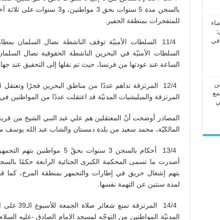
بالسجن مدة 5 سنوات بحق 3 مواطني
للمتفجرات بمنطقة الجفير.
ضاء
:
 في
11/4 السلطات الأمنيّة توقف الناشطة نضال السلمان بم
السلطات الأمنيّة في البحرين الناشطة الحقوقية نضال السلمان
الساعة عند عودتها من فرنسا، حيث تم نقلها إلى التحقيق عند جهاز ا
عن
مع
المرتزقة والميليشيات المدنيّة قد اعتقلت عددًا من المواطنين ف
ي
المصادر أوضحت أنّ المعتقلين هم علي عبد النبي الشيخ من قر
المالكيّة، محمد سعيد من بلدة دمستان والشاب عبد الله يوسف 
لمدة سنتين عن التهمة نفسها.
14/4 المرتزق