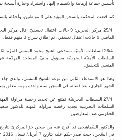
تأسيس جماعة إرهابية والانضمام إليها، واستيراد وحيازة أسلحة 
كما قضت المحكمة بالسجن المؤبد على 3 مواطنين، وأحكام بالسحن ما بين 3 إلى 10 سنوات على 33 آخرين.
25/4 مركز البحرين: 9 حالات اعتقال تعسفيّ: قال
الماضي 9 حالات اعتقال تعسفي، تم إطلاق سراح 3 منهم فقط.
26/4 السلطات الأمنيّة تستدعي الشيخ محمد المنسي للمرّة ال
السلطات الأمنيّة البحرينيّة مسؤول ملفّ المساجد المهدّمة ف
المنسي للتحقيق.
الشهر الجاري، بعد قضائه في السجن سنة واحدة بتهمة تتعلق بممار
27/4 السلطات البحرينيّة تمتنع عن تجديد رخصة مزاولة
السلطات البحرينية تجديد رخصة مزاولة المهنة للدكتور سعي
الحكومي ضد المعارضين.
في ا