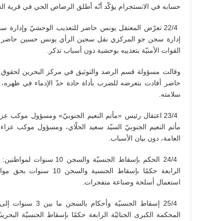
حسابه في الانستجرام يؤكّد أنّه أطلق الرصاص الحي في قرية ال
22/4 تعرّض المعتقل يونس حاضر للتعذيب الوحشيّ وإدار
إدارة سجن جو المركزي نقل سجين الرأي يونس حسين حاضر إلى 
القوات الأمنيّة بتعذيبه بوحشية دون أسباب تذكر.
وقالت مسؤولة قسم الرصد والتوثيق في مركز البحرين لحقوق ال
حاضر أفادت بتعرضه للضرب بأداة حادة حدّ الإدماء في ظهره، وإ
سلامته.
23/4 اعتقال رئيس «مأتم النعيم الجنوبيّ» ومسؤول موكب عز
مأتم النعيم الجنوبيّ السيّد سعيد الحلّاي، ومسؤول موكب عزاء
العامة، دون بيان الأسباب.
24/4 الحكم بإسقاط الجنسيّة و
الرابعة حكمًا بإسقاط الجنسي
استعمال أسلحة وصناعة متفجرات.