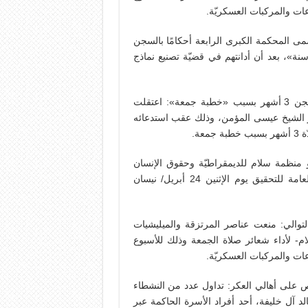
واطنين: أصدرت ما تسمى المحكمة الكبرى الرابعة أحكامًا بالسجن
ة 3 سنوات بحقّ 5 مواطنين تتراوح أعمارهم بين «19 و25 سنة»، بعد أن أدانتهم في قضيّة تصنيع نماذج
19/4 اعتقال خطيب جامع الخيف بالدير لقضاء محكوميّة بالسجن 3 أشهر بسبب «خطبة جمعة»: اعتقلت
ر الشيخ عيسى المؤمن، وذلك عقب استدعائه
ة.
و منظمة سلام للديمقراطيّة وحقوق الإنسان
الناشطة إبتسام الصائغ إنّها تسلّمت إحضاريّة للحضور للنيابة العامة للتحقيق يوم الإثنين 24 أبريل/ نيسان
 تمنع شعائر صلاة الجمعة للأسبوع الـ40 على التوالي: منعت عناصر المرتزقة والميليشيات
لام- لأداء شعائر صلاة الجمعة وذلك للأسبوع
صاص على أهالي العكر: تداول عدد من النشطاء
د آل خليفة، أحد أفراد الأسرة الحاكمة عبر