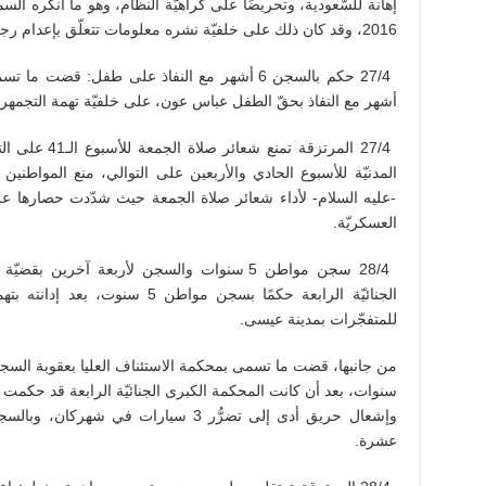
2016، وقد كان ذلك على خلفيّة نشره معلومات تتعلّق بإعدام رجل الدّين الشّيعي البارز الشّيخ نمر باقر النمر.
أشهر مع النفاذ بحقّ الطفل عباس عون، على خلفيّة تهمة التجمهر.
27/4 المرتزقة ت
المدنيّة للأسبوع الحادي والأربعين على التوالي، منع المواطني
-عليه السلام- لأداء شعائر صلاة الجمعة حيث شدّدت حصارها على
العسكريّة.
28/4 سجن مواطن 5 سنوات والسجن لأربعة آخري
الجنائيّة الرابعة حكمًا بسجن مواطن
للمتفجّرات بمدينة عيسى.
عشرة.