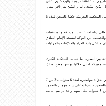
إهانة للسّعودية، وتحريضًا على كراهيّة النظام، وهو ما أنكره السماهيجي، منذ اعتقاله يوم 3 يناير/ كانون الثّاني
27/4 حكم بالسجن 6 أشهر مع النفاذ على طفل: قضت ما تسمى المحكمة البحرينيّة حكمًا بالسجن لمدّة 6
منع شعائر صلاة الجمعة للأسبوع الـ41 على التوالي: واصلت عناصر المرتزقة والميليشيات
ن والخطيب من التوجّه لمسجد الإمام الصادق
 مداخل بلدة الدراز بالمدرّعات والمركبات
ن بقضيّة تجمهر: أصدرت ما تسمى المحكمة الكبرى
 5 سنوت، بعد إدانته بتهمة مفبركة ادعي خلالها بوضع نموذجٍ محاكٍ
من جانبها، قضت ما تسمى بمحكمة الاستئناف العليا بعقوبة السجن بحقّ 4 مواطنين، لمدة 5 سنوات بدلا من 7
سنوات، بعد أن كانت المحكمة الكبرى الجنائيّة الرابعة قد حكمت بالسجن 7 سنوات على ستة متهمين بالتجمهر
وإشعال حريق أدى إلى تضرُّر 3 سيارات في شهركان، وبالسجن 5 سنوات على متهم واحد لم يتم الثامنة