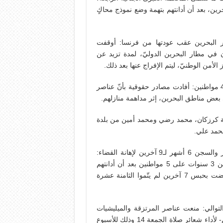
ن، و3 سنوات على ثلاثة آخرين، بعد أن أدانتهم بتهمة وضع نموذج محاكٍ
طار البحرين عقب عودتها من فرنسا: أوقفت
 في مطار البحرين الدوليّ، لمدة تزيد عن
لأمن الوطنيّ، ليتم الإفراج عنها بعد ذلك.
12/4 المرتزقة تداهم عددًا من مناطق البحرين فجرًا وتعتقل 4 مواطنين: أفادت مصادر حقوقية بأنّ عناصر
ي بعض مناطق البحرين، إثر مداهمة منازلهم.
ية كرزكان، محمد رضي ومحمد أمين من بلدة
محمد علي.
13/4 أحكام بالسجن 3 سنوات بحقّ 5 مواطنين بتهم التجمهر والسجن 6 أشهر لـ9 آخرين لإهانة القضاء:
أصدرت ما تسمى المحكمة الكبرى الجنائية الرابعة حكمًا بالسجن 3 سنوات على 5 مواطنين بعد أن أدانتهم
بتهم إشعال حريق في إطارات والتجمهر بمنطقة المرخ، كما قضت بحبس 7 آخرين لم يتّموا الثامنة عشرة
ة تمنع شعائر صلاة الجمعة للأسبوع الـ39 على التوالي: منعت عناصر المرتزقة والميليشيات
المدنيّة المواطنين من التوجّه لمسجد الإمام الصادق -عليه السلام- لأداء شعائر صلاة الجمعة 14 وذلك للأسبوع