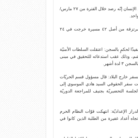
4/4 قمع ٩ مسيرات الأسبوع الماضي: قال مركز البحرين لحق­وق الإنسان إنّه رصد خلال الفترة من ٢٧ ما­رس/
مشيرًا إلى تعرّض ٩ مسيرات سلميّة للقمع من قبل عناصر المرتزقة من أصل ٤٢ مسيرة خرجت في ٢٤
نفيذًا لحكمٍ بالسجن: اعتقلت السلطات الأمنيّة
اشم، وذلك عقب استدعائه للتحقيق في مبنى
لدة أشهر.
السفر خارج البلاد: قال مسؤول قسم الحريّات
منعت سفر الحقوقي السيد هادي الموسوي إلى
لسة التحضيريّة بجنيف للمراجعة الدوريّة
دراز الإعداديّة: انتهكت قوّات النظام الحرم
تجاه أعداد غفيرة من الطلبة الذين كانوا في