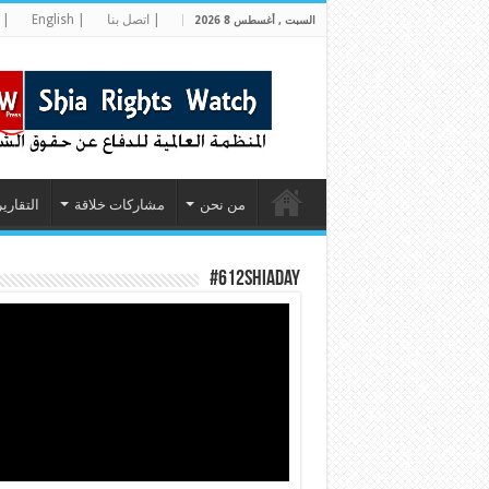
| اتصل بنا
| English
| 
السبت , أغسطس 8 2026
من نحن
مشاركات خلاقة
التقارير
#612ShiaDay