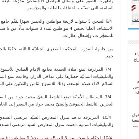
وأظهرت الصور على وسائل التواصل الاجتماعيّ مدرّعة تابعة لل
السامة، التي تسبّبت باختناقات للطلبة والمدرّسين.
6/4 السجن 3 سنوات لأربعة مواطنين والحبس شهرًا لقيِّ
الاستئناف
للمتفجّرات، وإشعال إطارات.
من جانبها، أصدرت المحكمة الصغرى الجنائيّة الثالثة، حكمًا بال
اء
حمد.
راح
والمليشيات المدنيّة حصارها على مداخل الدراز، وقامت بمنع الموا
ة
السلا­م- لأداء صلاة الجمعة، وذلك للاسبوع الثامن والثلاثين على الت
وص
ات
7/4 السلطات الأمنيّة تمنع الناشط البيئيّ محمد جواد من ا
البحرين الناشط الحقوقيّ والبيئيّ محمد جواد من السفر إلى الخا
قوق
10/4 المرتزقة تداهم منزل المعارض السيّد مرتضى السند
معية
والميليشيات المدنية داهمت منزل المعارض السيد مرتضى السندي،
رسة
10/4 احكام بالسجن من 3 إل