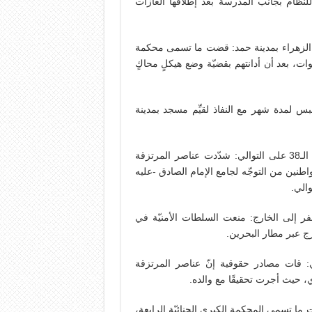
نظام بجانب المدرسة بعد إطلاقها الغازات
م جامع الزهراء بمدينة حمد: قضت ما تسمى محكمة
 العليا بحبس 4 مواطنين لمدة 3 سنوات بدلًا من 5 سنوات، بعد أن أدانتهم بقضيّة وضع هيكلٍ محاكٍ
حبس لمدة شهر مع النفاذ لقيِّم مسجد بمدينة
7/4 المرتزقة تمنع صلاة الجمعة بجامع الإمام الصادق للأسبوع الـ38 على التوالي: شدّدت عناصر المرتزقة
طنين من التوجّه لجامع الإمام الصادق -عليه
والي.
لسفر إلى الخارج: منعت السلطات الأمنيّة في
رج عبر مطار البحرين.
ي: قات مصادر حقوقية إنّ عناصر المرتزقة
 حيث أجرت تحقيقًا مع والده.
ى 5 سنوات بحقّ 6 مواطنين: قضت ما تسمى المحكمة الكبرى الجنائيّة الرابعة،