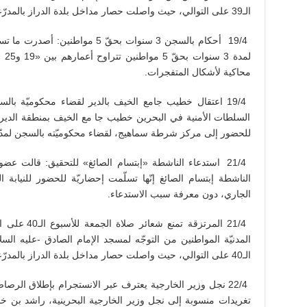
الـ39 على التوالي، حيث واصلت حصار مداخل بلدة الدراز بالمدرّعات والمركبات العسكريّة.
19/4 أحكام بالسجن 3 سنوات بحقّ 5 م
لمد
محاكية لأشكال المتفجرات.
السلطات الأمنية في البحرين خطيب جا مع الخيف بمنطقة الدي
للحضور إلى مركز شرطة سماهيج، لقضاء محكوميّته بالسجن لمدّة 3 أشهر بسبب خطبة جمع
21/4 استدعاء الناشطة «إبتسام الصائغ» للتحقيق: قالت عض
الجاري، دون معرفة سبب الاستدعاء.
21/4 المرتزقة
المدنيّة المواطنين من التوجّه لمسجد الإمام الصادق -عليه الس
الـ40 على التوالي، حيث واصلت حصار مداخل بلدة الدراز بالمدرّعات والمركبات العسكريّة.
22/4 نجل وزير الخارجية يعترف عبر الانستجرام بإطلاق الر
تغريدات منسوبة إلى نجل وزير الخارجية البحرينية، راشد بن خال