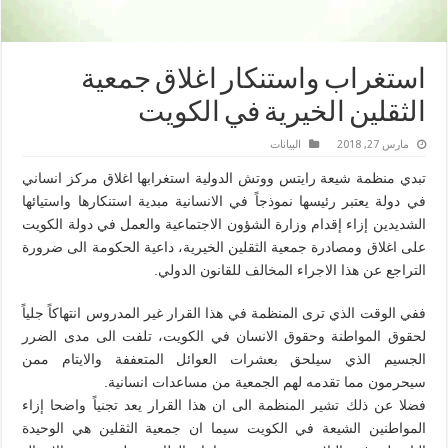
استغراب واستنكار اغلاق جمعية
الثقلين الخيرية في الكويت
مارس 27, 2018
البیانات
تبدي منظمة شيعة رايتس ووتش الدولية استغرابها اغلاق مركز انساني
في دولة يعتبر رئيسها نموذجاً في الانسانية مبدية استنكارها واستيائها
الشديدين إزاء إقدام وزارة الشؤون الاجتماعية والعمل في دولة الكويت
على اغلاق ومصادرة جمعية الثقلين الخيرية، داعية الحكومة الى ضرورة
التراجع عن هذا الاجراء المخالف للقانون الدولي.
ففي الوقت الذي ترى المنظمة في هذا القرار غير المدروس انتهاكاً جلياً
لحقوق المواطنة وحقوق الانسان في الكويت، تلفت الى مدى الضرر
الجسيم الذي سيلحق بعشرات العوائل المتعففة والايتام ممن
سيحرمون مما تقدمه لهم الجمعية من مساعدات انسانية.
فضلا عن ذلك تشير المنظمة الى ان هذا القرار يعد تجنياً واضحا إزاء
المواطنين الشيعة في الكويت سيما ان جمعية الثقلين هي الوحيدة