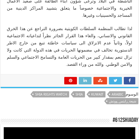
الناشطة في البلاد وترعى شؤون ابناء الطائفة على صعيد الاعمال
الخيرية والاجتماعية خصوصاً ما يتعلق بتشييد المراكز الدينية من
المساجد والحسينيات وغيرها.
لذا تطالب المنظمة السلطات الكويتية بضرورة التراجع عن هذا الخرق
القانوني والانساني، والغاء هذا القرار الجائر نظراً لتداعياته الاجتماعية
اولاً، وثانياً عدم الانزلاق الى سياسات خاطئة تنبع من خارج الاطر
الدستورية تخالف في مضمونها الحريات في هذه الدولة التي كانت ولا
تزال تنعم بمقدار كبير من الحريات العامة والتسامح الاجتماعي والسلم
والامن الوطني. والله من وراء القصد.
الوسوم
SHIA RIGHTS WATCH
SHIA
KUWAIT
ARABIC
شيعة_رايتس_ووتش
#612ShiaDay