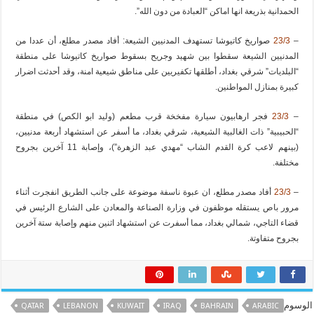
الحمدانية بذريعة انها اماكن “العبادة من دون الله”.
–
23/3
صواريخ كاتيوشا تستهدف المدنيين الشيعة: أفاد مصدر مطلع، أن عددا من
المدنيين الشيعة سقطوا بين شهيد وجريح بسقوط صواريخ كاتيوشا على منطقة
“البلديات” شرقي بغداد، أطلقها تكفيريين على مناطق شيعية امنة، وقد أحدثت اضرار
كبيرة بمنازل المواطنين.
–
23/3
فجر ارهابيون سيارة مفخخة قرب مطعم (وليد ابو الكص) في منطقة
“الحبيبية” ذات الغالبية الشيعية، شرقي بغداد، ما أسفر عن استشهاد أربعة مدنيين،
(بينهم لاعب كرة القدم الشاب “مهدي عبد الزهرة”)، وإصابة 11 آخرين بجروح
مختلفة.
–
23/3
أفاد مصدر مطلع، ان عبوة ناسفة موضوعة على جانب الطريق انفجرت أثناء
مرور باص يستقله موظفون في وزارة الصناعة والمعادن على الشارع الرئيس في
قضاء التاجي، شمالي بغداد، مما أسفرت عن استشهاد اثنين منهم وإصابة ستة آخرين
بجروح متفاوتة.
الوسوم
QATAR
LEBANON
KUWAIT
IRAQ
BAHRAIN
ARABIC