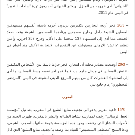
“الخيواني” لدى خروجه من المنزل، ويعتبر الخيواني أحد رموز ثورة “ساحات التغيير”
في اليمن عام 2011.
–
20/3
فجر أربعة انتحاريين تكفيريين يرتدون أحزمة ناسفة أنفسهم مستهدفين
المصلين الشيعة داخل وخارج مسجدين يرتادهما المسلمين الشيعة وقت صلاة
الجمعة، مما أدى إلى استشهاد 137 شخصا على الأقل، وجرح 357 اخرين، وأعلن
تنظيم “داعش” الارهابي مسؤوليته عن التفجيرات الانتحارية الأعنف منذ أعوام في
اليمن
–
20/3
أوضحت مصادر محلية أن انتحاريا فجر حزاما ناسفا بين الأشخاص المكلفين
بتفتيش المصلين في مدخل جامع بدر، فيما فجر آخر نفسه وسط المصلين، ما أدى
إلى استشهاد العشرات كان من بينهم المرجع الديني للشيعة في اليمن “المرتضى
المحطوري” إمام جامع بدر.
المغرب
–
15/3
داعية مغربي يدعو الى تجفيف منابع التشيع في المغرب: بعد نيل “مؤسسة
الخط الرسالي” رخصة لممارسة نشاط الطباعة والنشر بالمغرب، ظهرت العديد من
الأصوات النشاز التي رفضت وجود هذه المؤسسة بتهمة صلتها بالمذهب الشيعي،
ودعا الشيخ “مصطفى الشنضيض” للقيام بما وصفه بـ”تجفيف منابع التشيع” الذي قال