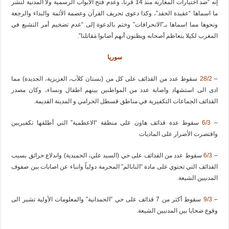
إنه “ضد اختيارات المغاربة منذ 14 قرنا، وعدم فتح الأبواب الرسمية ولا المدنية لنشر
ما اسماها “عقيدة الحقد”، وكذا دعوى تحريف القرآن وعصمة الأئمة والبداء والرجعة
ونحوها مما اسماها بـ”الانحرافات” وختم بالدعوة إلى “عدم تضخيم أمر التشيع في
المغرب لكيلا يتعاظم أصحابه ويظنون أنهم أصابوا مَقاتلنا”.
سوريا
–
28/2
سقوط عدد من القذائف على كل من ‫(‏بستان كلآب، العزيزية، ‏الجديدة) مما
ادى الى استشهاد واصابة عدد من المواطنين بينهم اطفال ونساء، وكان مصدر
‏القذائف الجماعات التكفيرية في مناطق قسطل الحرامي و ‫‏المدينة القديمة.
–
6/3
سقوط عدة قذائف هاون على منطقة “الاعظمية” التي أطلقها تكفيريين
واقتصرت الأضرار على الماديات
–
6/3
سقوط عدد من القذائف على حي (السيد علي، ‏الحميدية) واندلاع حرائق بسبب
القذائف التي تحتوي على مادة “النابالم” المحرمة دولياً وانباء عن اصابات بين صفوف
المدنيين الشيعة.
–
9/3
سقوط أكثر من 7 قذائف على حي ‫”‏الحمدانية” والمعلومات الأولية تشير الى
وقوع ضحايا بين المدنيين الشيعة.