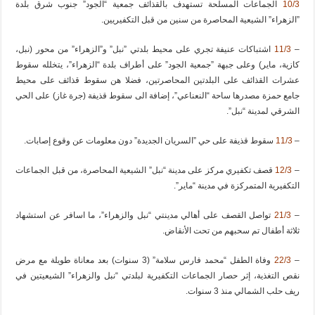
10/3
الجماعات المسلحة تستهدف بالقذائف جمعية “الجود” جنوب شرق بلدة
‫”الزهراء” الشيعية المحاصرة من سنين من قبل التكفيريين.
–
11/3
اشتباكات عنيفة تجري على محيط بلدتي ‫”نبل” و”الزهراء” من محور (نبل،
كازية، ماير) وعلى جبهة ‫‏”جمعية الجود” على أطراف بلدة “الزهراء”، يتخلله سقوط
عشرات القذائف على البلدتين المحاصرتين، فضلا هن سقوط قذائف على محيط
جامع حمزة مصدرها ساحة “النعناعي”، إضافة الى سقوط قذيفة (جرة غاز) على الحي
الشرقي لمدينة “نبل”.
–
11/3
سقوط قذيفة على حي ‫”السريان الجديدة” دون معلومات عن وقوع إصابات.
–
12/3
قصف تكفيري مركز على مدينة “نبل” الشيعية المحاصرة، من قبل الجماعات
التكفيرية المتمركزة في مدينة “ماير”.
–
21/3
تواصل القصف على أهالي مدينتي “نبل والزهراء”، ما اسافر عن استشهاد
ثلاثة أطفال تم سحبهم من تحت الأنقاض.
–
22/3
وفاة الطفل “محمد فارس سلامة” (3 سنوات) بعد معاناة طويلة مع مرض
نقص التغذية، إثر حصار الجماعات التكفيرية لبلدتي “نبل والزهراء” الشيعيتين في
ريف حلب الشمالي منذ 3 سنوات.