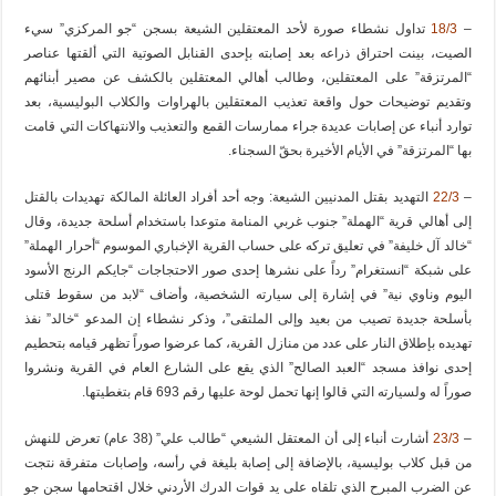
–
18/3
تداول نشطاء صورة لأحد المعتقلين الشيعة بسجن “جو المركزي” سيء
الصيت، بينت احتراق ذراعه بعد إصابته بإحدى القنابل الصوتية التي ألقتها عناصر
“المرتزقة” على المعتقلين، وطالب أهالي المعتقلين بالكشف عن مصير أبنائهم
وتقديم توضيحات حول واقعة تعذيب المعتقلين بالهراوات والكلاب البوليسية، بعد
توارد أنباء عن إصابات عديدة جراء ممارسات القمع والتعذيب والانتهاكات التي قامت
بها “المرتزقة” في الأيام الأخيرة بحقّ السجناء.
–
22/3
التهديد بقتل المدنيين الشيعة: وجه أحد أفراد العائلة المالكة تهديدات بالقتل
إلى أهالي قرية “الهملة” جنوب غربي المنامة متوعدا باستخدام أسلحة جديدة، وقال
“خالد آل خليفة” في تعليق تركه على حساب القرية الإخباري الموسوم “أحرار الهملة”
على شبكة “انستغرام” رداً على نشرها إحدى صور الاحتجاجات “جايكم الرنج الأسود
اليوم وناوي نية” في إشارة إلى سيارته الشخصية، وأضاف “لابد من سقوط قتلى
بأسلحة جديدة تصيب من بعيد وإلى الملتقى”، وذكر نشطاء إن المدعو “خالد” نفذ
تهديده بإطلاق النار على عدد من منازل القرية، كما عرضوا صوراً تظهر قيامه بتحطيم
إحدى نوافذ مسجد “العبد الصالح” الذي يقع على الشارع العام في القرية ونشروا
صوراً له ولسيارته التي قالوا إنها تحمل لوحة عليها رقم 693 قام بتغطيتها.
–
23/3
أشارت أنباء إلى أن المعتقل الشيعي “طالب علي” (38 عام) تعرض للنهش
من قبل كلاب بوليسية، بالإضافة إلى إصابة بليغة في رأسه، وإصابات متفرقة نتجت
عن الضرب المبرح الذي تلقاه على يد قوات الدرك الأردني خلال اقتحامها سجن جو