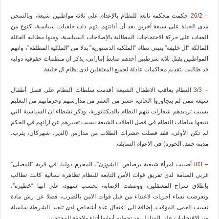
–
26/2
حكمت محكمة تابعة للنظام بالإعدام على ثلاثة مواطنين شيعة، وبالسجن
مدى الحياة على سبعة آخرين بعد أن أدانتهم بتهم ذات خلفيات سياسية، كنوع من
العقاب على حركة الاحتجاجات المطالبة بالإصلاحات السياسية، ومنها مطالبه العائلة
المالكة “ال خليفة” بتبني نظام “الملكية الدستورية” بدلا من “الملكية المطلقة”، واتهم
المواطنين بقتل ثلاثة شرطيين أحدهم ضابط إماراتي، يذكر ان منظمات حقوقية دولية
قد طالبت بتقديم محاكمات عادلة لجميع المعتقلين لدى نظام ال خليفة.
–
3/3
النظام يعاقب الاطفال الشيعة: أقدمت سلطات النظام على فصل أطفال
شيعة ممن لم يتجاوزوا الحادية عشر من العمر من مدارسهم وحرمانهم من التعليم
بسبب ترديدهم شعارات تتهم النظام بالديكتاتورية، وذكر نشطاء ان السياسية التي
تتبعها سلطات النظام في فصل الطلاب الشيعة بسبب تعبيرهم عن آرائهم في الحكم
لم تكن الأولى، فقد فصلت عشرات الطلاب من مدارس (الدير، شهركان، يثرب،
مدينة حمد، الحورة) في الأعوام السابقة.
–
8/3
أصيبت امرأة شيعية برصاص “الشوزن”، المحرم دوليا، في قرية “المصلى”
غربي المنامة لدى تفريق قوات الأمن التابعة للنظام تظاهرة نسائية كانت تطالب
بإطلاق سراح المعتقلين، ووصفت الإصابة، بحسب شهود، على انها “خطيرة”،
وتعرضت نساء اخريات لاعتداء من قبل قوات الامن بالضرب، فضلا عن رش مادة
تسبب العمى المؤقت، إضافة الى اعتقال عدة أشخاص لدى تنفيذ الشرطة سلسلة
من الاقتحامات على المنازل بعد تحطيم أبوابها أثناء ملاحقة المحتجين.