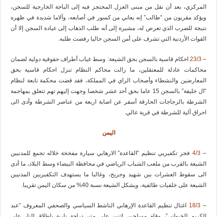
المركزي، بعد أن نقل من مبنى العزل المحتجز فيه إلى الباحة الخارجية للسجن،
ويؤكد مقربون من “طالب” إنه يعاني من كسور في أصابعه، وآلاما شديدة في ظهره
نتيجة للضرب الذي تعرض له، مشيرة إلى أنه طلب الذهاب إلى عيادة السجن إلا أن
القوات الأردنية التي تشرف على أمن السجن حاليا رفضت طلبه.
–
23/3
احكام قاسية بالسجن بحق الشيعة: وسط غياب أطراف حقوقية دولية لضمان
محاكمات عادلة للمعتقلين، ما زالت محاكم النظام تنزل احكام قاسية بحق
المعارضين والنشطاء وأصحاب الراي في المملكة، فقد قضت محكمة تابعة لنظام
“ال خليفة” بالسجن 15 عاما بحق أحد عشر شخصا وجهت إليهم تهم تتعلق بمهاجمة
الشرطة بالزجاجات الحارقة أسفر عن اصابة اربعة من عناصر الشرطة وأدى الى
احراق آلية للشرطة في قرية عالي.
اليمن
–
4/3
فجر تكفيريي تنظيم “القاعدة” الارهابي سيارة مفخخة خلاله تجمع للمدنيين
الشيعة بالقرب من ملعب الشباب الرياضي في محافظة البيضاء وسط البلاد، ما أدى
الى سقوط العشرات بين شهيد وجريح، وغالبا ما يستهدف التكفيريين المدنيين
الشيعة على خلفيات طائفية، ويشكل الشيعة نسبة 40% من سكان اليمن تقريبا.
–
18/3
اغتال تنظيم القاعدة الإرهابي الناشط السياسي والصحفي المعروف “عبد
الكريم الخيواني”، وقام مسلحين إثنين على متن دراجة نارية بإطلاق النار على