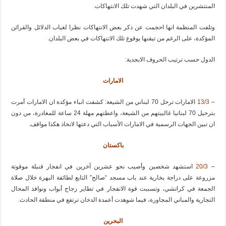
المنتشرين في البلدان التي شهدت تلك الانتهاكات.
وتلفت المنظمة انها احجمت عن ذكر بعض الانتهاكات نظرا لغياب الدلائل والقرائن
المؤكدة، على الرغم من تيقنها بوقوع تلك الانتهاكات في بعض البلدان.
الدول حسب ترتيب الحروف الابجدية:
الامارات
–
13/3
الامارات ترحل 70 لبناني من الشيعة: كشفت انباء مؤكدة ان الامارات أمرت
بترحيل 70 لبنانيا غالبيتهم من الشيعة، واعطتهم مهلة 24 ساعة للمغادرة، من دون
ان تبين الجهات الرسمية في الامارات الأسباب التي دعتها لاتخاذ هكذا مواقف.
باكستان
–
20/3
استشهد شخصين وأصيب نحو عشرين آخرين في انفجار قنبلة موقوتة
مزروعة على دراجة بخارية عند باب مسجد “صالح” التابع لطائفة البهرة خلال صلاة
الجمعة في كراتشي، وتسببت قوة الانفجار في تطاير زجاج أبواب ونوافذ المحال
التجارية والمباني المجاورة، فيما شوهدت أعمدة الدخان ترتفع في منطقة الحادث.
البحرين