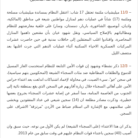
–
11/3
ميليشيات ملثمة تعتقل 17 شاب: اعتقل النظام بمساندة ميليشيات مسلحة
وملثمة (17) شاباً في عمليات دهم لمنازل مواطنين شيعة في مناطق (المالكية،
واديان، أبوصيبع، الشاخورة، باربار، دمستان، وسار) على خلفية معارضتهم للنظام
ومطالباتهم بالإصلاح السياسي، ونقل شهود عيان بأن مقنعين داهموا المنازل
المحاصرة، واقتادوا اغلب المعتقلين إلى حافلات مدنية في حين حاصرت عشرات
المركبات العسكرية الاحياء السكنية أثناء عمليات الدهم التي جرت اغلبها بعد
منتصف الليل.
–
12/3
ذكر نشطاء وشهود إن قوات الأمن التابعة للنظام استخدمت الغاز المسيل
للدموع والطلقات المطاطية ضد مئات السجناء الشيعة (المحكومين بتهم سياسية)،
في سجن “جو”، سيء الصيت، في محاولة لإخماد اشتباكات اندلعت بعد اعتداء حراس
الأمن على أهالي السجناء خلال زيارة أقاربهم في السجن الذي يقع بمنطقة نائية إلى
الجنوب من العاصمة المنامة، مما أسفر عن إصابة عشرات السجناء بجروح بعضها
خطيرة، وذكرت مصادر مطلعة ان (14) سجين شيعي في عداد المفقودين ويخشى
على سلامتهم، مع الإشارة الى استلام ضباط من الأردن “مرتزقة” الاشراف على
السجن.
يذكر ان هذا الاعتداء (على السجناء الشيعة) لم يكن الأول من نوعه، حيث سبق وان
أصيب (40) سجين باعتداء قوات النظام عليهم في وقت سابق من عام 2013.