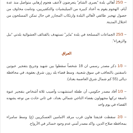
–
25/3
أهالي بلدة “بصرى الشام” يتعرضون لأعنف هجوم إرهابي متواصل منذ عدة
أيام، الهجوم يقوم به أعداد كبيرة من الميليشيات والتكفيريين، وتنامت مخاوف من
حصول تهجير طائفي لأهالي البلدة وارتكاب المجازر في حال تمكن المسلحون من
احتلال المدينة.
–
25/3
الجماعات المسلحة في بلدة “ماير” تستهدف بالقذائف العشوائية بلدتي “نبل
والزهراء”.
العراق
–
1/3
ذكر مصدر رسمي ان 18 شخصاً سقطوا بين شهيد وجريح بتفجير عبوتين
ناسفتين بالتعاقب في سوق شعبية، وسط قضاء بلد روز، شرق بعقوبة، في محافظة
ديالى (55 كم شمال شرق العاصمة بغداد).
–
1/3
أفاد مصدر حكومي، أن طفلة استشهدت وأصيب ثلاثة أشخاص بتفجير عبوة
ناسفة تركها مجهولون بقضاء التاجي شمالي بغداد، في ثاني حادث من نوعه يشهده
القضاء في يوم واحد
–
2/3
سقطت قذيفتا هاون قرب مرقد الامامين العسكريين (ع) وسط سامراء
بمحافظة صلاح الدين، واكد مصدر أمني عدم وجود خسائر في الأرواح.