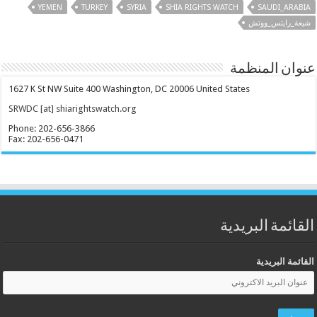
YEMEN
TURKEY
SYRIA
SHIA RIGHTS WATCH
SAUDI_ARABIA
شيعة_رايتس_ووتش
عنوان المنظمة
1627 K St NW Suite 400 Washington, DC 20006 United States
SRWDC [at] shiarightswatch.org
Phone: 202-656-3866
Fax: 202-656-0471
القائمة البريدية
القائمة البريدية