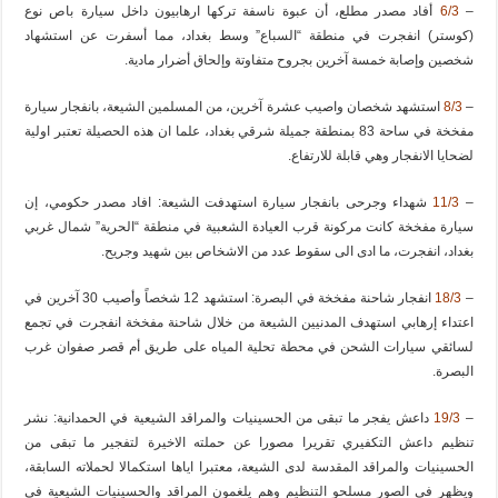
–
6/3
أفاد مصدر مطلع، أن عبوة ناسفة تركها ارهابيون داخل سيارة باص نوع
(كوستر) انفجرت في منطقة “السباع” وسط بغداد، مما أسفرت عن استشهاد
شخصين وإصابة خمسة آخرين بجروح متفاوتة وإلحاق أضرار مادية.
–
8/3
استشهد شخصان واصيب عشرة آخرين، من المسلمين الشيعة، بانفجار سيارة
مفخخة في ساحة 83 بمنطقة جميلة شرقي بغداد، علما ان هذه الحصيلة تعتبر اولية
لضحايا الانفجار وهي قابلة للارتفاع.
–
11/3
شهداء وجرحى بانفجار سيارة استهدفت الشيعة: افاد مصدر حكومي، إن
سيارة مفخخة كانت مركونة قرب العيادة الشعبية في منطقة “الحرية” شمال غربي
بغداد، انفجرت، ما ادى الى سقوط عدد من الاشخاص بين شهيد وجريح.
–
18/3
انفجار شاحنة مفخخة في البصرة: استشهد 12 شخصاً وأصيب 30 آخرين في
اعتداء إرهابي استهدف المدنيين الشيعة من خلال شاحنة مفخخة انفجرت في تجمع
لسائقي سيارات الشحن في محطة تحلية المياه على طريق أم قصر صفوان غرب
البصرة.
–
19/3
داعش يفجر ما تبقى من الحسينيات والمراقد الشيعية في الحمدانية: نشر
تنظيم داعش التكفيري تقريرا مصورا عن حملته الاخيرة لتفجير ما تبقى من
الحسينيات والمراقد المقدسة لدى الشيعة، معتبرا اياها استكمالا لحملاته السابقة،
ويظهر في الصور مسلحو التنظيم وهم يلغمون المراقد والحسينيات الشيعية في