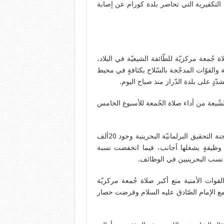
تكفيرية التي تحاصر بلدة كورام عن إصابة
جُمعة مركزيّة للطّائفة الشيعيّة في البلاد،
والقوّات المدجّجة بالسّلاح بكثافةٍ في محيط
ّدٍ على بلدة الدّراز منذ صباح اليوم.
شّيعة من أداء صلاة الجُمعة للأسبوع الخامس
التمييز وحرمان المواطنين الشيعة من حق العمل: كشفت لجنة التحقيق البرلمانيّة البحرينية وجود 20ألف
لوظيفة، في الوقت الذي يوجد أكثر من 600 ألف وظيفةٍ يشغلها أجانب، فيما انخفضت نسبة
ات الأمنية منع أكبر صلاة جُمعة مركزيّة
امع الإمام الصّادق عليه السلام وفرضت حصار