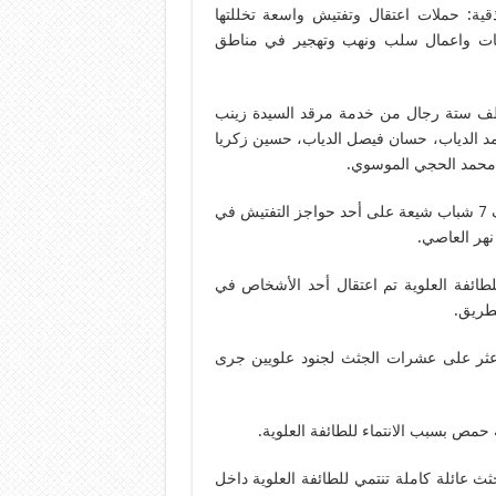
ة: حملات اعتقال وتفتيش واسعة تخللتها
ات واعمال سلب ونهب وتهجير في مناطق
ف ستة رجال من خدمة مرقد السيدة زينب
د الدياب، حسان فيصل الدياب، حسين زكريا
محمد الحجي الموسوي.
خطف وتصفية عدد من الشبان في حمص: بعد أن تم اختطاف 7 شباب شيعة على أحد حواجز التفتيش في
لطائفة العلوية تم اعتقال أحد الأشخاص في
طريق.
 عثر على عشرات الجثث لجنود علويين جرى
مص بسبب الانتماء للطائفة العلوية.
 عائلة كاملة تنتمي للطائفة العلوية داخل