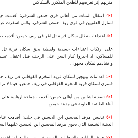
منزلهم إثر تعرضهم للطعن المتكرر بالسكاكين.
4/1
اعتقال المئات من أهالي قرى حمص الشرقي: أقدمت جهة
لمنازل العلويين في قرى ريف حمص الشرقي، والتي اسفرت عن اعتقال 
4/1
اعتداءات تطال سكان قرية تل اغر في ريف حمص: أقدمت ع
على ارتكاب اعتداءات جسدية ولفظية بحق سكان قرية تل 
للمساكن، اذ اجبروا كبار السن على الزحف قبل اعتقال عش
واقتيادهم لمكان مجهول.
5/1
اعدامات وتهجير لسكان قرية المخرم الفوقاني في ريف ح
قسري لسكان قرية المخرم الفوقاني في ريف حمص، فيما لا تزال 
6/1
تصفية لشابين من أهالي حمص: أقدمت جماعة ارهابية على ع
أبناء الطائفة العلوية في مدينة حمص.
6/1
تدنيس مرقد المحسن ابن الحسين في حلب: أقدمت عناص
الدينية الشيعية الذي يحوي مرقد المحسن ابن الحسين عليهما الس
8/1
حرق الرايات والشعارات الدينية في نبل والزهراء: اقدم