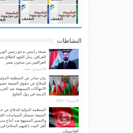
النشاطات
شيعة رايتس تدعو رئيس الوزر
العراقي ببذل الجهد لاطلاق س
العراقيين من سجون مصر
‏أسبوعين مضت
بيان صادر عن المنظمة الدولي
للدفاع عن حقوق الشيعة خص
الانتهاكات الممنهجة ضد الحري
الدينية في دول الخليج
يونيو 14, 2026
المنظمة الدولية للدفاع عن ح
الشيعة تستنكر السياسات الق
والتمييز الممنهج ضد أتباع مد
أهل البيت (عليهم السلام) في
أفغانستان