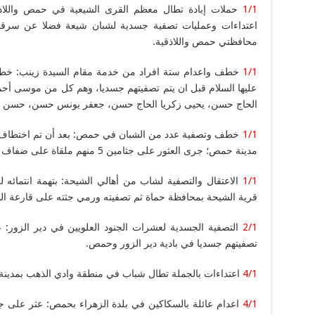
1/1
حملات إبادة تطال معظم القرى الشيعية في حمص واللاذقي
اعتداءات وعمليات تصفية جسدية لشبان شيعة فضلا عن سرق
محافظتي حمص واللاذقية.
1/1
خطف واعدام ستة افراد من خدمة مقام السيدة زينب: خط
عليها السلام قبل ان يتم تصفيتهم جسديا، وهم كل من موسى أحم
الحاج حسن، يحيى زكريا الحاج حسن، جعفر يونس حسن، حسن 
1/1
مدينة حمص؛ جرى العثور على جثامين 5 منهم ملقاة على ضفاف نهر العاصي.
1/1
الاعتقال والتصفية لشاب من أهالي الشيحة: بتهمة انتمائه ل
قرية الشيحة بمحافظة حماة ثم تصفيته ورمي جثته على قارعة ال
2/1
التصفية الجسدية لعشرات الجنود العلويين في دير الزور:
تصفيتهم جسديا في بادية دير الزور وحمص.
4/1
اعتداءات بالجملة تطال شباب في منطقة وادي الذهب بمدينة ح
4/1
اعدام عائلة بالسكاكين في بلدة الزهراء بحمص: عثر على جثث