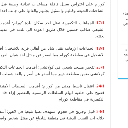
كورام على اعتراض سبيل قافلة مساعدات غذائية وطبية قب
الشاحنات الشيعة وقتلهم والتمثيل بجثثهم والقائها على جانب احدا
ضاء
:
17/1
الجماعات التكفيرية تقتل احد سكان بلدة كورام: أقدم
 في
الشيعي صاقب حسنين خلال طريق العودة الى بلدته في مدينة 
بجثته.
18/1
الجماعات الإرهابية تقتل شابا من أهالي قرية بلاشخيل: أ
عن
مع
بلاشخيل في مقاطعة كورام مما اسفر عن مقتل احد شبان القرية
ي
23/1
تفجير مسجد شيعي في كولاتشي: أقدمت الجماعات التكفير
كولاتشي ضمن مقاطعة خيبر مما أسفر عن أضرار بالغة شملت الدور
24/1
اعتقال ناشط مدني من كورام: أقدمت السلطات الأمنية
فصيح على خلفية اتهام السلطات الرسمية بالتقصير إزاء فك
التكفيرية في مقاطعة كورام.
24/1
قتيل وجريح في هجوم استهدف نصبا شيعيا في لاهور: أسفر
خلاله احد النصب الدينية في منطقة شادباغ عن مقتل شخص واصاب