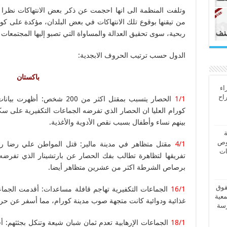
وتلفت المنظمة الى انها احجمت عن ذكر بعض الانتهاكات نظرا لغ
من تيقنها بوقوع تلك الانتهاكات في بعض البلدان، مؤكدة على كو
ربحية، سوى تحقيق العدالة والمساواة التي تصبو إليها المجتمعات ا
الدول حسب ترتيب الحروف الابجدية:
باكستان
اء
راح
1/1
الحصار يتسبب بمقتل اكثر من 0
بينهم نساء وأطفال بسبب نقص الأدوية والأغذية.
ة
وص
4/1
مقتل متظاهر في مدينة مالير: قتل المواطن علي رضا رضوي
ات
تفريقها لتظاهرة تطالب بفك الحصار عن بارتشينار الذي تفرضه 
برصاص الشرطة اكثر من عشرين متظاهر أيضا.
قوق
16/1
الجماعات التكفيرية تهاجم قافلة مساعدات: أقدمت الجما
معية
غذائية ودوائية كانت متجهة صوب مدينة كورام، مما أسفر عن حر
رسة
18/1
الجماعات الإرهابية تعدم ثمان شبان شيعة وتنكل بجثثهم: أ