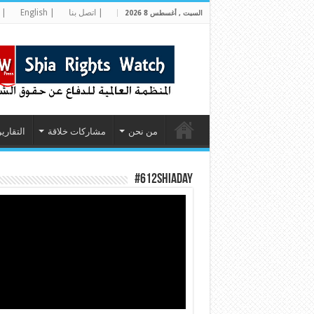
| اتصل بنا
| English
| 
السبت , أغسطس 8 2026
من نحن
مشاركات خلاقة
التقارير
#612ShiaDay