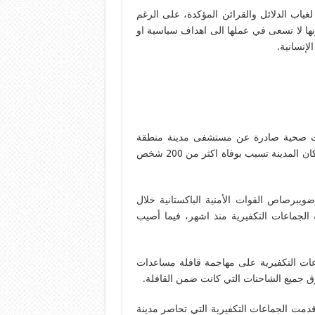
ياب الدلائل والقرائن المؤكدة، على الرغم
نها لا تسعى في عملها الى اهداف سياسية او
لإنسانية.
20 شخص: أظهرت بيانات صحية صادرة عن مستشفى مدينة منطقة
كورام العليا ان الحصار الذي تفرضه الجماعات التكفيرية على سكان المدينة تسبب بوفاة اكثر من 200 شخص
برصاص القوات الأمنية الباكستانية خلال
الجماعات التكفيرية منذ اشهر، فيما أصيب
عات التكفيرية على مهاجمة قافلة مساعدات
ق جميع الشاحنات التي كانت ضمن القافلة.
قدمت الجماعات التكفيرية التي تحاصر مدينة