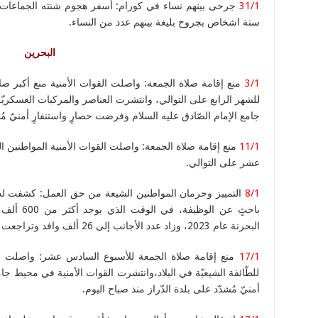
31/1
جرحى بينهم نساء في كورام: أسفر هجوم شنته الجماعات ال
ستة اشخاص بجروح بليغة بينهم عدد من النساء.
البحرين
3/1
منع إقامة صلاة الجمعة: واصلت القوات الأمنية منع أكبر صلاة 
للشهر الرابع على التوالي، وانتشرت العناصر والمركبات العسكريّة 
جامع الإمام الصّادق عليه السلام وفرضت حصارٍ واستنفارٍ أمنيّ مُشد
11/1
منع إقامة صلاة الجمعة: واصلت القوات الأمنية المواطنين ال
عشر على التوالي.
8/1
باحثٍ عن ا
البحرنة عام 2023، وزاد عدد الأجانب إلى 26 ألف وافد وتراجعت نسب البحرينيين في الوظائف.
17/1
منع إقامة صلاة الجمعة للأسبوع السادس عشر: واصلت القو
للطّائفة الشيعيّة في البلاد،وانتشرت القوات الأمنية في محيط ج
أمنيّ مُشدّد على بلدة الدّراز منذ صباح اليوم.