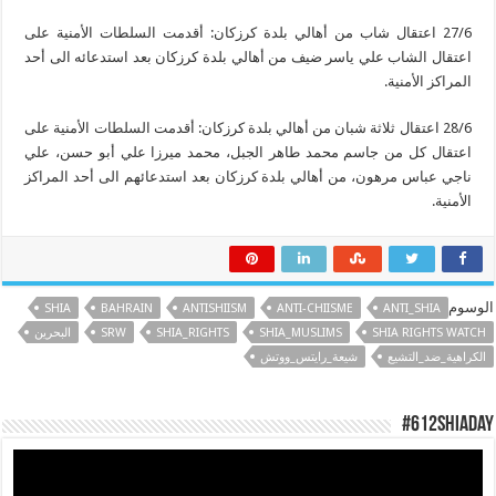
27/6 اعتقال شاب من أهالي بلدة كرزكان: أقدمت السلطات الأمنية على
اعتقال الشاب علي ياسر ضيف من أهالي بلدة كرزكان بعد استدعائه الى أحد
المراكز الأمنية.
28/6 اعتقال ثلاثة شبان من أهالي بلدة كرزكان: أقدمت السلطات الأمنية على
اعتقال كل من جاسم محمد طاهر الجبل، محمد ميرزا علي أبو حسن، علي
ناجي عباس مرهون، من أهالي بلدة كرزكان بعد استدعائهم الى أحد المراكز
الأمنية.
الوسوم
SHIA
BAHRAIN
ANTISHIISM
ANTI-CHIISME
ANTI_SHIA
SHIA RIGHTS WATCH
SHIA_MUSLIMS
SHIA_RIGHTS
SRW
البحرين
الكراهية_ضد_التشيع
شيعة_رايتس_ووتش
#612ShiaDay