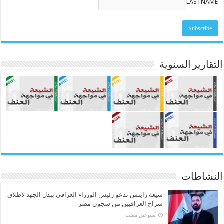
LASTNAME
التقارير السنوية
النشاطات
شيعة رايتس تدعو رئيس الوزراء العراقي ببذل الجهد لاطلاق
سراح العراقيين من سجون مصر
‏أسبوعين مضت