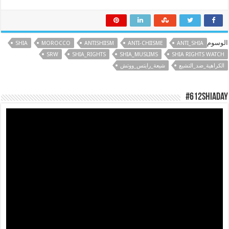
الوسوم
SHIA
MOROCCO
ANTISHIISM
ANTI-CHIISME
ANTI_SHIA
SRW
SHIA_RIGHTS
SHIA_MUSLIMS
SHIA RIGHTS WATCH
الكراهية_ضد_التشيع
شيعة_رايتس_ووتش
#612ShiaDay