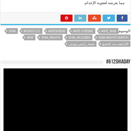
مما يعرضه لعقوبة الإعدام.
الوسوم
SHIA
MOROCCO
ANTISHIISM
ANTI-CHIISME
ANTI_SHIA
SRW
SHIA_RIGHTS
SHIA_MUSLIMS
SHIA RIGHTS WATCH
الكراهية_ضد_التشيع
شيعة_رايتس_ووتش
#612ShiaDay