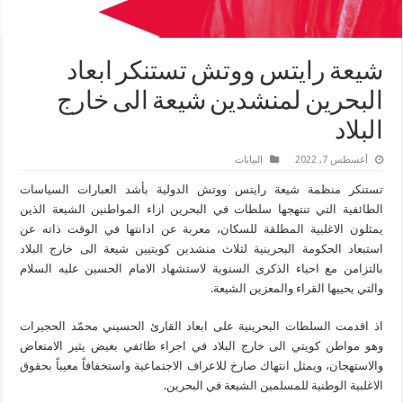
شيعة رايتس ووتش تستنكر ابعاد
البحرين لمنشدين شيعة الى خارج
البلاد
أغسطس 7, 2022
البیانات
تستنكر منظمة شيعة رايتس ووتش الدولية بأشد العبارات السياسات
الطائفية التي تنتهجها سلطات في البحرين ازاء المواطنين الشيعة الذين
يمثلون الاغلبية المطلقة للسكان، معربة عن ادانتها في الوقت ذاته عن
استبعاد الحكومة البحرينية لثلاث منشدين كويتيين شيعة الى خارج البلاد
بالتزامن مع احياء الذكرى السنوية لاستشهاد الامام الحسين عليه السلام
والتي يحييها القراء والمعزين الشيعة.
اذ اقدمت السلطات البحرينية على ابعاد القارئ الحسيني محمّد الحجيرات
وهو مواطن كويتي الى خارج البلاد في اجراء طائفي بغيض يثير الامتعاض
والاستهجان، ويمثل انتهاك صارخ للاعراف الاجتماعية واستخفافاً معيباً بحقوق
الاغلبية الوطنية للمسلمين الشيعة في البحرين.