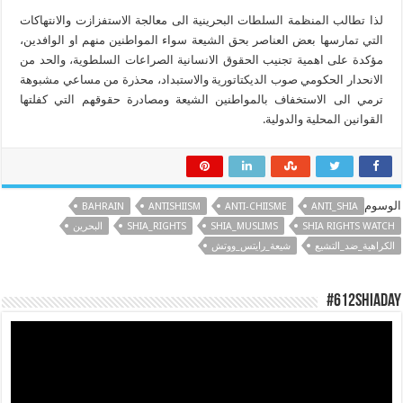
لذا تطالب المنظمة السلطات البحرينية الى معالجة الاستفزازت والانتهاكات
التي تمارسها بعض العناصر بحق الشيعة سواء المواطنين منهم او الوافدين،
مؤكدة على اهمية تجنيب الحقوق الانسانية الصراعات السلطوية، والحد من
الانحدار الحكومي صوب الديكتاتورية والاستبداد، محذرة من مساعي مشبوهة
ترمي الى الاستخفاف بالمواطنين الشيعة ومصادرة حقوقهم التي كفلتها
القوانين المحلية والدولية.
الوسوم
BAHRAIN
ANTISHIISM
ANTI-CHIISME
ANTI_SHIA
SHIA RIGHTS WATCH
SHIA_MUSLIMS
SHIA_RIGHTS
البحرين
الكراهية_ضد_التشيع
شيعة_رايتس_ووتش
#612ShiaDay