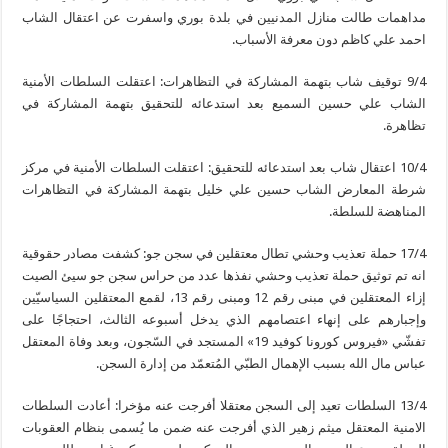
مداهمات طالت منازل المدنيين في بلدة بوري واسفرت عن اعتقال الشاب
احمد علي كاظم دون معرفة الأسباب.
9/4 توقيف شاب بتهمة المشاركة في التظاهرات: اعتقلت السلطات الأمنية
الشاب علي حسين السميع بعد استدعائه للتحقيق بتهمة المشاركة في
تظاهرة.
10/4 اعتقال شاب بعد استدعائه للتحقيق: اعتقلت السلطات الأمنية في مركز
شرطة المعارض الشاب حسين علي خليل بتهمة المشاركة في التظاهرات
المناهضة للسلطة.
‏17/4 حملة تعذيب وحشي تطال معتقلين في سجن جو: كشفت مصادر حقوقية
انه تم توثيق حملة تعذيب وحشي نفذها عدد من حراس سجن جو سيئ الصيت
إزاء المعتقلين في مبنى رقم 12 ومبنى رقم 13، لقمع المعتقلين السياسيّين
وإجبارهم على إنهاء اعتصامهم الذي يدخل أسبوعه الثالث، احتجاجًا على
تفشّي «فيروس كورونا كوفيد 19» المستجد في السّجون، وبعد وفاة المعتقل
عباس مال الله بسبب الإهمال الطبّي المُتعمّد من إدارة السجن.
13/4 السلطات تعيد إلى السجن معتقلا أفرجت عنه مؤخرا: أعادت السلطات
الامنية المعتقل ميثم زهير الذي أفرجت عنه ضمن ما يُسمى بنظام العقوبات