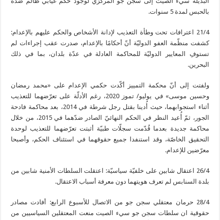
البديلة سيء الصيت إلى سجن جو المركزي لوجود حكم غيابي ظالم ضده
بالحبس لمدة 5 سنوات.
21/4 اعترافات تحت وطأة التعذيب لإدانة الأشخاص والحكم عليهم بالإعدام:
كشفت منظّمة العفو الدوليّة أنّ أحكامًا بالإعدام، صدرت عقب إجراءات لم
تستوفِ المعايير الدوليّة للمحاكمة العادلة في عدّة بلدان، بما في ذلك
البحرين.
ولفتت إلى أنّ محكمة التمييز أكّدت حكمي الإعدام على «محمد رمضان
وحسين موسى» في يوليو/ تموز 2020، رغم الأدلّة على تعرّضهما للتعذيب
أثناء استجوابهما، حيث أُدينا بقتل رجل شرطة في 2014، بعد محاكمة فادحة
الجور، ثمّ أُعيد النظر في الحكم النهائيّ الصادر ضدّهما في 2015، من خلال
محاكمة جديدة بعدما قُدّمت سجلّات طبيّة أثبتت تعرّضهما للتعذيب لوحدة
التحقيق الخاصّة، وقد استنفدا جميع حقوقهما في استئناف الحكم، وأصبحا
معرّضين للإعدام.
26/4 اعتقال شابين على خلفيّة سياسيّة: اعتقلت السلطات الأمنية شابين من
بلدة السنابس لم تعرف هويتهما دون معرفة أسباب الاعتقال.
28/4 حرمان معتقلي سجن جو من الاتصال للأسبوع الرابع: أفادت مصادر
حقوقية ان سلطات سجن جو سيء الصيت منعت المعتقلين السياسيين من