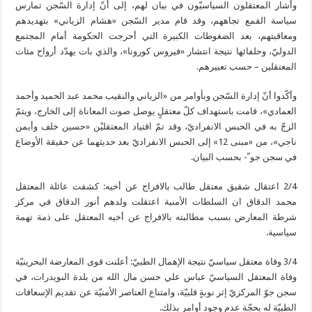
وأشار المعتقلون السياسيّون في بيان لهم، إلى أنّ إدارة السّجن تمارس
سياسة القمع تجاههم، وقد قام مدير السّجن «هشام الزياني» بتهديدهم
ومعاقبتهم، بعد الضغوطات الكبيرة التي أحرجت الحكومة أمام المجتمع
الدوليّ، وحلفائها نتيجة انتشار «فيروس كورونا»، والذي بات يهدّد أرواح مئات
المعتقلين – حسب تعبيرهم.
وأكّدوا أنّ إدارة السّجن وبأوامر من «الزياني والنقيب محمد عبد الحميد وأحمد
العمادي»، قامت باستهداف كلّ معتقلٍ يوصل صوت المعاناة إلى الخارج، ويتمّ
الزجّ به في الحبس الانفراديّ، وقد تمّ اقتياد المعتقليْن «حسين خلف وأيمن
ناجي»، من «مبنى 12» إلى الحبس الانفراديّ بعد حديثهما عن حقيقة الأوضاع
في سجن جو ّ- بحسب البيان.
2/4 اعتقال شقيق معتقل طالب بالافراج عن أخيه: كشفت عائلة المعتقل
محمد الدقاق ان السلطات الأمنية اعتقلت ولدهم أنور الدقاق في مركز
شرطة المعارض بسبب مطالبته بالافراج عن أخيه المعتقل على ذمة تهمة
سياسية.
3/4 وفاة معتقل سياسيّ نتيجة الإهمال الطبيّ: أعلنت قوى المعارضة البحرينيّة
وفاة المعتقل السياسيّ عباس علي حسن مال الله من بلدة النويدرات، في
سجن جوّ المركزيّ إثر نوبةٍ قلبيّة، وامتناع العناصر الأمنيّة عن تقديم الإسعافات
الطبيّة له بحجّة عدم وجود أوامر بذلك.