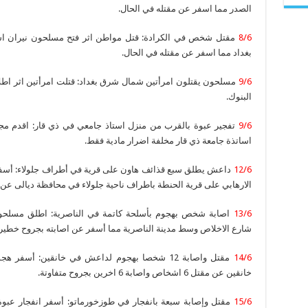
الصدر مما اسفر عن مقتله في الحال.
8/6
مقتل شخص في الكرادة: قتل مواطن اثر فتح مسلحون نيران اس
بغداد مما اسفر عن مقتله في الحال.
9/6
مسلحون يقتلون امرأتين شمال شرق بغداد: قتلت امرأتين اثر ا
البنوك.
9/6
تفجير عبوة بالقرب من منزل استاذ جامعي في ذي قار: اقدم مج
اساتذة جامعة ذي قار مخلفة اضرار مادية فقط.
12/6
داعش يطلق سبع قذائف هاون على قرية في أطراف جلولاء: أسف
الارهابي على قرية الحنطة باطراف ناحية جلولاء في محافظة ديالى عن
13/6
اصابة شخص بهجوم بأسلحة كاتمة في الناصرية: اطلق مسلحو
شارع الاخلاص وسط مدينة الناصرية مما أسفر عن اصابته بجروح خطير
14/6
مقتل واصابة 12 شخصا بهجوم لداعش في خانقين: 
خانقين عن مقتل 6 اشخاص واصابة 6 اخرين بجروح متفاوتة.
15/6
مقتل وإصابة سبعة بانفجار في طوزخورماتو: أسفر انفجار عبو