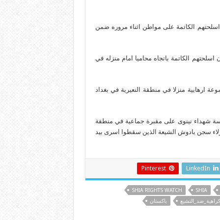
لحتهم الكاتمة على مواطن اثناء مروره ضمن
لحتهم الكاتمة باتجاه محاميا امام منزله في
 ارهابية منزلا في منطقة النعيرية في بغداد
رت مؤسسة شهداء نينوى على مقبرة جماعية في منطقة
زلاء سجن بادوش الشيعة الذين سقطوا اسرى بيد
Pinterest
LinkedIn
SHIA RIGHTS WATCH
SHIA
كراهية_ضد_التشيع
باكستان