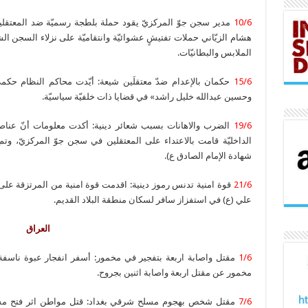
10/6
مدير سجن جوّ المركزيّ يقود حملة بلطجة رسميّة ضد المعت
هشام الزيّاني حملات تفتيشٍ عشوائيّة وانتقاميّة على نزلاء السجن ال
الملابس والبطانيّات.
15/6
حكمان بالإعدام ضدّ معتقلَين شيعة: أيّدت محاكم النظام حكميّ 
وحسين عبدالله خليل راشد» في قضايا ذات خلفيّة سياسيّة.
19/6
الضرب والاهانات بسبب شعائر دينية: أكدت معلومات أنّ عناصر ا
الداخليّة قامت بالاعتداء على المعتقلين في سجن جوّ المركزيّ، وتم 
شهادة الإمام الصادق ع).
21/6
قوة امنية تدنس رموز دينية: اقدمت قوة امنية من المرتزقة على
علي (ع) في استفزاز سافر لسكان منطقة البلاد القديم.
العراق
1/6
مقتل واصابة اربعة بتفجير في مخمور: أسفر انفجار عبوة ناسف
مخمور عن مقتل اربعة واصابة اثنين بجروح.
7/6
مقتل شخص بهجوم مسلح شرقي بغداد: قتل مواطن اثر فتح مسلح