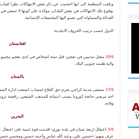
وتلفت المنظمة الى انها احجمت عن ذكر بعض الانتهاكات نظرا لغياب ال
بوقوع تلك الانتهاكات في بعض البلدان، مؤكدة على كونها لا تسعى في
العدالة والمساواة التي تصبو اليها المجتمعات الإنسانية.
الدول حسب ترتيب الحروف الابجدية:
افغانستان
30/6
مقتل مدنيين في تفجير: قتل ستة اشخاص في لدى تفجير مجموعة
ولاية هلمند جنوبي البلاد.
باكستان
27/6
مشفى مدينة كراجي يحرم حق العلاج لمصاب: امتنعت ادارة المست
احد مرضى جائحة كورونا بسبب انتمائه للمذهب الشيعي، رافضة تزويد
وفاته.
البحرين
5/6
اعتقال اربعة شبان في بلدة بوري: اقدمت قوة امنية على اعتقال 
عرف منهم: «حسين علي، وعبد الله عباس وأحمد حسين ومحسن حسن 