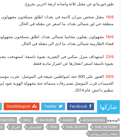
طوزخورماتو عن مقتل ثلاثة واصابة اربعة اخرين بجروح.
16/6
مقتل شخص بنيران كاتمة في بغداد: اطلق مسلحون مجهولون اس
منطقة حي اور شمالي بغداد، ما اسفر عن مقتله في الحال.
18/6
مجهولون يقتلون محاميا شمالي بغداد: اطلق مسلحون مجهولون اس
قضاء الطارمية شمالي بغداد، ما ادى الى مقتله في الحال.
25/6
استهداف منزل سكني في النعيرية بعبوة ناسفة: استهدفت مجموعة
بعبوة ناسفة اسفر انفجارها عن اضرار مادية فقط.
30/6
العثور على 600 جثة لمواطنين شيعة في الموصل: عث
الحميدات قرب الموصل تضم رفات ستمائة جثة مجهولة الهوية تعود لن
تنظيم داعش عام 2014.
Stumbleupon
Twitter
Facebook
شاركها
الوسوم
PAKISTAN
IRAQ
BAHRAIN
ARABIC
AFGHANISTAN
SHIA_MUSLIMS
SHIA_RIGHTS
SRW
افغانستان
العراق
ال
شيعة_رايتس_ووتش