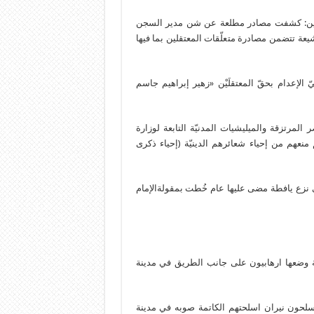
قلين: كشفت مصادر مطلعة عن شن مدير السجن
شيعة تتضمن مصادرة متعلّقات المعتقلين بما فيها
الإعدام بحقّ المعتقلَيْن «زهير إبراهيم جاسم
لمرتزقة والميليشيات المدنيّة التابعة لوزارة
منعهم من إحياء شعائرهم الدينيّة (إحياء ذكرى
 نزع يافطة مضى عليها عام خُطت بمقولةالإمام
ة وضعها ارهابيون على جانب الطريق في مدينة
ون نيران اسلحتهم الكاتمة صوبه في مدينة