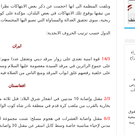
وتلفت المنظمة الى انها احجمت عن ذكر بعض الانتهاكات نظرا لغ
من تيقنها بوقوع تلك الانتهاكات في بعض البلدان، مؤكدة على كو
ربحية، سوى تحقيق العدالة والمساواة التي تصبو اليها المجتمعات ا
الدول حسب ترتيب الحروف الابجدية:
ايران
اء
راح
14/3
قوة امنية تعتدي على زوار مرقد ديني وتعتقل عددا منهم:
على جموع الزائرين في مرقد السيدة معصومة عليها السلام وسط 
على خلفية رفضهم غلق ابواب المرقد ومنع الناس من الصلاة فيه.
ة
وص
افغانستان
ات
2/3
مقتل وإصابة 10 مدنيين في انفجار شرق البلاد: قتل
بخارية بالقرب من ملعب كرة قدم في منطقة نادر شاه كوت الوا
قوق
معية
6/3
مقتل واصابة العشرات في هجوم مسلح: شنت مجموعة ارها
رسة
مدني لإحياء مناسبة خاصة وسط كابل اسفر عن مقتل 30 واصابة اكثر من 60 من بينهم نساء واطفال.