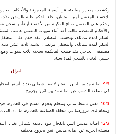
وكشفت مصادر مطلعة، عن أسماء المجموعة والأحكام الصادرة 
الأحساء المعتقل أمير البخيتان، جاء الحكم عليه بالسجن ثلا
وحكم على المعتقل صالح المكينة من الأحساء أيضاً، بالسجن تسع
والأحكام المشددة طالت أحد أبناء سيهات المعتقل عاطف المسك
السفر لمدة مماثلة، وبحسب المصادر، فقد حكم على المعتق
السفر لمدة مماثلة، والمعتقل مرتضى الشيبه ثلاث عشر سنة و
مصطفى الحاجي فقد قضت المحكمة بسجنه ثلاث سنوات ومنع م
حسين الدندن بالسجن لمدة سنة.
العراق
9/3
إصابة مدنيين اثنين بانفجار لاصقة شمالي بغداد: أسفر انفجا
في منطقة الشعب عن اصابة مدنيين اثنين بجروح.
10/3
مقتل ناشط مدني ومحام بهجوم مسلح في العمارة: فتح
ومحام لدى مرورهما في منطقة الصناعية بالعمارة، ما ادى الى مق
12/3
اصابة مدنيين اثنين بانفجار عبوة ناسفة شمالي بغداد: 
منطقة الحرية عن اصابة مدنيين اثنين بجروح مختلفة.