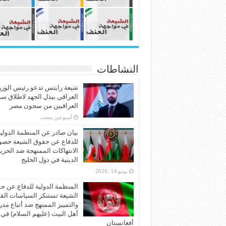
النشاطات
شيعة رايتس تدعو رئيس الوزر
العراقي ببذل الجهد لاطلاق س
العراقيين من سجون مصر
‏أسبوعين مضت
بيان صادر عن المنظمة الدولي
للدفاع عن حقوق الشيعة خص
الانتهاكات الممنهجة ضد الحري
الدينية في دول الخليج
يونيو 14, 2026
المنظمة الدولية للدفاع عن ح
الشيعة تستنكر السياسات الق
والتمييز الممنهج ضد أتباع مد
أهل البيت (عليهم السلام) في
أفغانستان