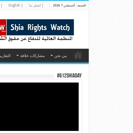
| اتصل بنا
| English
| 
الجمعة , أغسطس 7 2026
من نحن
مشاركات خلاقة
التقارير
#612ShiaDay