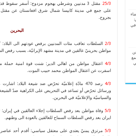
25/3
مقتل 3 مدنيين وشرطي بهجوم مزدوج: أسفر سقوط قذ
على جمع في مدينة كابيسا شمال شرق افغانستان عن مقتل ثل
ضاء
بجروح.
:
 في
البحرين
2/3
مواطن بحرينيّ عالقين في مدينة مشهد الإيرانيّة، بسبب رفض ا
عن
مع
ي
4/3
اعتقال مواطن من اهالي الدير: شنت قوة امنية حملة مد
اسفرت عن اعتقال المواطن محمد حبيب الموت.
4/3
ورسائل تحرّض أو تساعد في التحريض على الكراهية ضدّ الشيعة 
والسياسيّة والإعلاميّة في البحرين.
5/3
وفاة مواطن بعد رفض السلطات إجلاء العالقين في إيرا
ايران بعد رفض السلطات السماح للعالقين بالعودة الى وطنهم.
5/3
مرتزق يمنيّ يعتدي على معتقل سياسي: أقدم أحد عناصر المرت