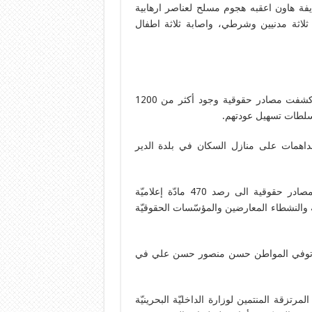
يفة هاون اعقبه هجوم مسلح لعناصر ارهابية
اثة مدنيين وشرطي، واصابة ثلاثة اطفال
السلطات تعاقب مئات المدنيين برفض عودتهم الى البلاد: كشفت مصادر حقوقية وجود أكثر من 1200
لسلطات تسهيل عودتهم.
اهمات على منازل السكان في بلدة الدير
رصد 470 مادّة إعلاميّة تحرّض ضد شيعة البلاد: اشارت مصادر حقوقية الى رصد 470 مادّة إعلاميّة
والنشطاء المعارضين والمؤسّسات الحقوقيّة
ن: توفي المواطن حسن منصور حسن علي في
زقة المنتمين لوزارة الداخليّة البحرينيّة