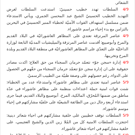
الشعائر.
4/9
السلطات تهدد خطيب حسينيّ: استدعت السلطات لغرض
التهديد الخطيب الحسينيّ الشيخ عبد المحسن الجمري، ويأتي الاستدعاء
ضمن مسلسل استهداف القوات الأمنيّة لخطباء المنبر الحسينيّ في البحرين
بالتزامن مع بدء إحياء مراسم عاشوراء.
4/9
عناصر المرتزقة تعتدي على المظاهر العاشورائيّة في البلاد القديم
والمرخ وأبوصيبع: أقدمت عناصر المرتزقة والميليشيات المدنيّة التابعة لوزارة
الداخليّة على التعدّي على المظاهر العاشورائيّة في منطقة البلاد القديم وبلدة
المرخ وتخريبها.
4/9
إدارة «سجن جوّ» تتعمّد حرمان السجناء من حق العلاج: اكدت مصادر
حقوقية على ان إدارة سجن جوّ تتعمّد حرمان السجناء من حقّهم في الحصول
على الدواء، رغم حصولهم على وصفة طبيّة من الطبيب الرسميّ.
5/9
عناصر امنية تعتدي على مظاهر عاشوراء واستدعاء عدد من الخطباء:
شنت قوات امنية حملة اعتداءات منظمة على مظاهر عاشوراء في عدّة
مناطق من ضمنها المُحرّق، المالكية، المرخ، أبوصيبع والبلاد القديم، فيما جرى
استدعاء أربعةِ رجال دين من الطائفة الشيعيّة على خلفيّة مشاركتهم في إحياء
موسم عاشوراء.
5/9
السلطات توقف خطيبين على خلفية مشاركتهم في احياء شعائر دينية:
احتجزت السلطات الامنية كل من المُلا زين الدين والشيخ العجيمي، على
خلفية مشاركتهم في احياء شعائر عاشوراء.