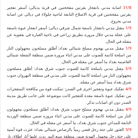
31/8
اصابة مدني بانفجار بقرتين مفخختين في قرية بديالى: أسفر تفجير
بقرتين مفخختين في قرية الاصلاح التابعة لناحية جلولاء في ديالى عن اصابة
مدني بجروح.
1/9
مقتل مدني بانفجار ناسفة شمال شرقي ديالى: أسفر انفجار عبوة ناسفة
على عجلة مدني خلال مروره بطريق زراعي في ناحية العبارة في بعقوبة عن
مقتله في الحال.
1/9
مقتل مدني بهجوم مسلح شمالي بغداد: أطلق مسلحون مجهولون النار
من اسلحة كاتمة للصوت على مدني اثناء مروره ضمن منطقة الشعلة شمالي
العاصمة بغداد ما أسفر عن مقتله في الحال.
3/9
مقتل مدني باسلحة كاتمة للصوت جنوب شرق بغداد: أطلق مسلحون
مجهولون النار من اسلحة كاتمة للصوت على مدني في منطقة النهروان جنوب
شرق بغداد مما أسفر عن مقتله.
4/9
تفكيك عبوة وتفجير اخرى في الصدر: تمكنت قوة من مكافحة المتفجرات
من تفكيك عبوة ناسفة معدة للتفجير كانت موضوعة على جانب طريق مدينة
الصدر دون اي اصابات تذكر.
4/9
مقتل مدني بهجوم مسلح جنوب شرق بغداد: أطلق مسلحون مجهولون
النار من اسلحة كاتمة للصوت على مدني اثناء مروره ضمن منطقة الوردية
التابعة للمدائن جنوب شرق بغداد، ما أسفر عن مقتله في الحال.
5/9
العثور على جثة رجل قضى رمياً بالرصاص شمالي بغداد: عثرت قوة أمنية
على جثة رجل مجهول الهوية ضمن منطقة سبع البور بدت عليها آثار إطلاق نار