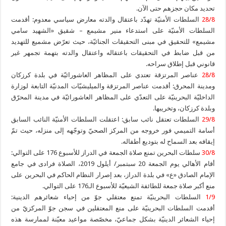
تحديد مكان حجزهم حتى الآن.
28/8
السلطات الأمنيّة تهدّد باعتقال والدته معارض سياسي معدوم: أقدمت
السلطات الأمنيّة على استدعاء منير مشيمع – شقيق «الشهيد سامي
مشيمع» للتحقيق في مبنى التحقيقات الجنائيّة، حيث تعرّض مشميع للتهديد
من قبل ضابط في التحقيقات باعتقاله واعتقال والدته بتهمة تجمهر غير
قانوني قبل إطلاق سراحه.
28/8
عناصر المرتزقة تعتدي على المظاهر العاشورائيّة في بلدة كرزكان
ومدينة المحرق: أقدمت عناصر المرتزقة والميليشيّات المدنيّة التابعة لوزارة
الداخليّة البحرينيّة على التعدّي على المظاهر العاشورائيّة في مدينة المحرّق
وبلدة كرزكان، وتخريبها.
29/8
السلطات تعتقل نائب سابق: اعتقلت السلطات الأمنيّة النائب السابق
أسامة التميمي فور خروجه من المركز الصحيّ وتوجّهه إلى منزله، حيث تمّ
إيقافه بعد السماح له بتوديع أطفاله.
30/8
سلطات البحرين تمنع صلاة الجمعة في الدراز للأسبوع 176 على التوالي:
أقام الأهالي يوم الجمعة 20 سبتمبر/ أيلول 2019، الصلاة فرادى في جامع
الإمام الصادق «ع» في بلدة الدراز، بعد إصرار النظام الحاكم في البحرين على
منع أكبر صلاة جمعة للطائفة الشيعيّة للأسبوع الـ176 على التوالي.
1/9
السلطات البحرينيّة تمنع معتقلي جوّ من إحياء شعائرهم الدينية:
أقدمت السلطات البحرينيّة على منع المعتقلين في سجن جوّ المركزيّ من
إحياء الشعائر الدينيّة بشكل جماعيّ، مخصّصة مواعيد معيّنة لممارسة هذه