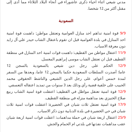
مدني شيعي اثناء احياء ذكرى عاشوراء في أنحاء البلاد الثلاثاء مما أدى إلى
مقتل أكثر من 12 شخصا.
السعودية
9/9
قوة امنية تداهم احد منازل العوامية وتعتقل مواطن: داهمت قوة امنية
احد المنازل في بلدة العوامية قبل ان تقوم باعتقال الشاب حيدر علي آل زايد
دون معرفة الاسباب.
11/9
اعتقال مواطن من القطيف: داهمت قوات امنية احد المنازل في منطقة
القطيف قبل ان تعتقل الشاب موسى إبراهيم المغسل.
12/9
الحكم على رجل دين شيعي بالسعودية بالسجن 12
عاما: أصدرت السلطات السعودية حكما بالسجن 12 عاما، وبعدها من السفر
لمدة خمس أعوام، على رجل الدين الشيعي والناشط الحقوقي محمد
الحبيب على خلفية قضية رأي وذلك بعد 3 سنوات من تمديد اعتقاله التعسفي.
12/9
قوة امنية تعتقل مواطل في القطيف: اعتقلت قوة امنية الشاب ربيع
صلاح الخنيزي بعد مداهمة منزله في منطقة القطيف.
17/9
قوة امنية تعتقل ثلاث شبان في الخضيرة: اعتقلت قوات امنية ثلاث
شبان في حي الخضيرة في بلدة الدبابية دون ذكر الاسباب.
25/9
اعتقال اربعة شبان في حملة مداهمات: اعقلت قوات امنية اربعة شبان
عقب مداهمات نفذتها في بلدتي ام الحمام والجش.