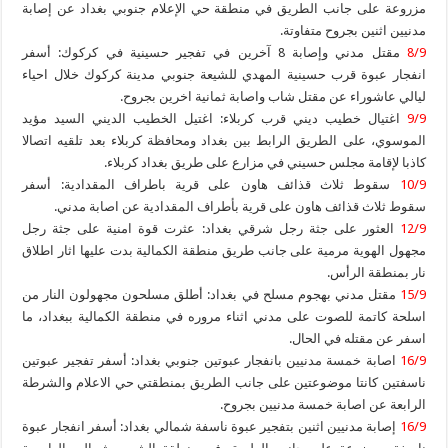
مزروعة على جانب الطريق في منطقة حي الإعلام جنوبي بغداد عن إصابة
مدنيين اثنين بجروح متفاوتة.
8/9
مقتل مدني وإصابة 8 آخرين في تفجير حسينية في كركوك: أسفر
انفجار عبوة قرب حسينية المهدي للشيعة جنوبي مدينة كركوك خلال احياء
ليالي عاشوراء عن مقتل شاب واصابة ثمانية اخرين بجروح.
9/9
اغتيال خطيب ديني قرب كربلاء: اغتيل الخطيب الديني السيد مؤيد
الموسوي، على الطريق الرابط بين بغداد ومحافظة كربلاء بعد تلقيه اتصالا
كاذبا لإقامة مجلس حسيني في مزارع على طريق بغداد كربلاء.
10/9
سقوط ثلاث قذائف هاون على قرية باطراف المقدادية: أسفر
سقوط ثلاث قذائف هاون على قرية بأطراف المقدادية عن اصابة مدني.
12/9
العثور على جثة رجل شرقي بغداد: عثرت قوة امنية على جثة رجل
مجهول الهوية مرمية على جانب طريق منطقة الكمالية بدت عليها اثار اطلاق
نار بمنطقة الرأس.
15/9
مقتل مدني بهجوم مسلح في بغداد: أطلق مسلحون مجهولون النار من
اسلحة كاتمة للصوت على مدني اثناء مروره في منطقة الكمالية ب‍بغداد، ما
اسفر عن مقتله في الحال.
16/9
اصابة خمسة مدنيين بانفجار عبوتين جنوبي بغداد: أسفر تفجير عبوتين
ناسفتين كانتا موضوعتين على جانب الطريق بمنطقتي حي الاعلام والشرطة
الرابعة عن اصابة خمسة مدنيين بجروح.
16/9
إصابة مدنيين اثنين بتفجير عبوة ناسفة شمالي بغداد: أسفر انفجار عبوة