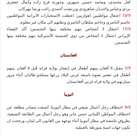
لعل محمدي، ومحمد حسين سبهري، وحورية فرج زاده وكمال جعفري
يزدي وعباس واحديان شاهرودي وزرتشت أحمدي راغب ورضا مهركان.
13/9
اعتقال مواطنيين اهوازيين: اعتقلت الاستخبارات الايرانية المواطنيين
جاسم الناصري وحاجم سلطان الناصري ونقلتهم الى مكان غير معلوم.
17/9
اعتقال 3 أشخاص بتهم مختلفة بينها التجسس: أكد القضاء
الإيراني اعتقال 3 أشخاص من ذوي الجنسية الأسترالية بتهم مختلفة بينها
التجسس.
افغانستان
1/9
مقتل 6 أفغان بينهم أطفال في إنفجار بولاية فراه: قُتل 6 أفغان بينهم
أطفال في تفجير بعبوة ناسفة غربي البلاد زرعها مسلحو طالبان أثناء مرور
سيارتهم في ولاية فراه غربي أفغانستان.
اثيوبيا
9/9
اختطاف رجل أعمال شيعي في مطار أثيوبيا: كشفت مصادر مطلعة عن
اختطاف المواطن اللبناني حسن جابر وهو رجل أعمال من الطائفة الشيعية،
بظروفٍ غامضة في مطار أثيوبيا أثناء توجهه من الغابون الى لبنان، ورجحت ان
تكون جهات امنية متورطة بالعملية.