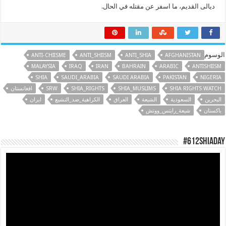
ديالى القديم، ما اسفر عن مقتله في الحال.
الوسوم
ANTI-CHIISME
ANTI_SHIISM
ANTI_SHIA
AFGHANISTAN
MALAYSIA
IRAQ
IRAN
BAHRAIN
ARABIC
ANTISHIISM
SHIA
SAUDI_ARABIA
SAUDI ARABIA
PAKISTAN
NIGERIA
SHIA RIGHTS WATCH
SHIA_MUSLIMS
SHIA_RIGHTS
SRW
افغانستان
البحرين
السعودية
الشيعة
العراق
الكراهية_ضد_التشيع
ایران
باكستان
شيعة_رايتس_ووتش
#612ShiaDay