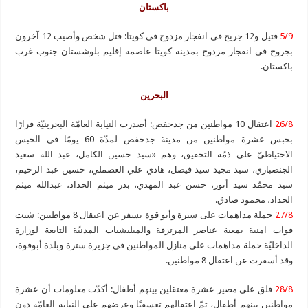
باكستان
5/9
قتيل و12 جريح في انفجار مزدوج في كويتا: قتل شخص وأصيب 12 آخرون
بجروح في انفجار مزدوج بمدينة كويتا عاصمة إقليم بلوشستان جنوب غرب
باكستان.
البحرين
26/8
اعتقال 10 مواطنين من جدحفص: أصدرت النيابة العامّة البحرينيّة قرارًا
بحبس عشرة مواطنين من مدينة جدحفص لمدّة 60 يومًا في الحبس
الاحتياطيّ على ذمّة التحقيق، وهم «سيد حسين الكامل، عبد الله سعيد
الجنضباري، سيد مجيد سيد فيصل، هادي علي العصملي، حسين عبد الرحيم،
سيد محمّد سيد أنور، حسن عبد المهدي، بدر ميثم الحداد، عبدالله ميثم
الحداد، محمود صادق.
27/8
حملة مداهمات على سترة وأبو قوة تسفر عن اعتقال 8 مواطنين: شنت
قوات امنية بمعية عناصر المرتزقة والميليشيات المدنيّة التابعة لوزارة
الداخليّة حملة مداهمات على منازل المواطنين في جزيرة سترة وبلدة أبوقوة،
وقد أسفرت عن اعتقال 8 مواطنين.
28/8
قلق على مصير عشرة معتقلين بينهم أطفال: أكدّت معلومات أن عشرة
مواطنين بينهم أطفال، تمّ اعتقالهم تعسفيًا وعرضهم على النيابة العامّة دون