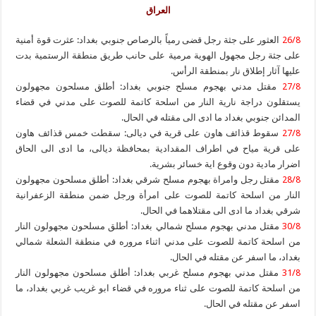
العراق
26/8
العثور على جثة رجل قضى رمياً بالرصاص جنوبي بغداد: عثرت قوة أمنية
على جثة رجل مجهول الهوية مرمية على حانب طريق منطقة الرستمية بدت
عليها آثار إطلاق نار بمنطقة الرأس.
27/8
مقتل مدني بهجوم مسلح جنوبي بغداد: أطلق مسلحون مجهولون
يستقلون دراجة نارية النار من اسلحة كاتمة للصوت على مدني في قضاء
المدائن جنوبي بغداد ما ادى الى مقتله في الحال.
27/8
سقوط قذائف هاون على قرية في ديالى: سقطت خمس قذائف هاون
على قرية مياح في اطراف المقدادية بمحافظة ديالى، ما ادى الى الحاق
اضرار مادية دون وقوع اية خسائر بشرية.
28/8
مقتل رجل وامراة بهجوم مسلح شرقي بغداد: أطلق مسلحون مجهولون
النار من اسلحة كاتمة للصوت على امرأة ورجل ضمن منطقة الزعفرانية
شرقي بغداد ما ادى الى مقتلاهما في الحال.
30/8
مقتل مدني بهجوم مسلح شمالي بغداد: أطلق مسلحون مجهولون النار
من اسلحة كاتمة للصوت على مدني اثناء مروره في منطقة الشعلة شمالي
بغداد، ما اسفر عن مقتله في الحال.
31/8
مقتل مدني بهجوم مسلح غربي بغداد: أطلق مسلحون مجهولون النار
من اسلحة كاتمة للصوت على ثناء مروره في قضاء ابو غريب غربي بغداد، ما
اسفر عن مقتله في الحال.