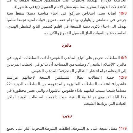
الخاضعة للإدارة الهندية، وحظرت على المسلمين الشيعة المشاركة في
الاحتفالات الدينية السنوية بمناسبة مقتل الإمام الحسين (ع) في عاشوراء.
10/9
اصابة ستى اشخاص شاركوا في احياء مناسبة دينية: سقط ستة
جرحى في منطقتي رايناواري وبادجام عقب تفريق قوات امنية تجمعا سلميا
يهدف الى احياء ذكرى دينية للشيعة في اقليم كشمير التابع للشطر الهندي،
اطلقت خلالها القوات الغاز المسيل للدموع والكريات.
ماليزيا
6/9
السلطات تحرض على اتباع المذهب الشيعي: أدانت السلطات الدينية في
ماليزيا “الإسلام الشيعي”، وطلبت من المساجد أن تدعو في الخطب المريدين
إلى اليقظة، تجاه انتشار “التعاليم المنحرفة” للمذهب الشيعي.
12/9
حملة اعتقالات تطال المسلمين الشيعة لإحيائهم مراسم
عاشوراء: اعتقلت السلطات الماليزية والمدعومة من السلطات الدينية، 22
مسلما شيعيا بسبب قيامهم باداء طقوس عاشوراء، والتي تعتبر محظورة في
هذا البلد الاسيوي ذو اغلبية السنية، حيث داهمت السلطات الدينية أماكن
العبادة التي يرتادها الشيعة.
نيجيريا
11/9
مقتل تسعة على يد الشرطة: اطلقت الشرطةالنيجرية النار على تجمع