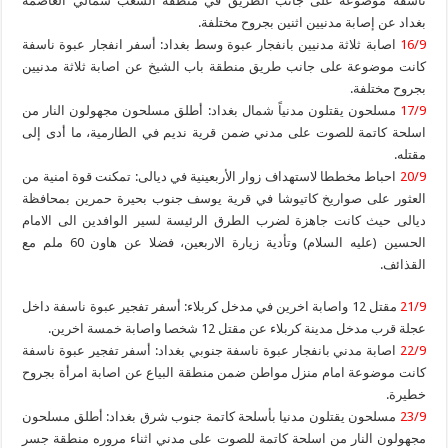
ناسفة موضوعة على جانب الطريق في منطقة الشعب شمالي العاصمة
بغداد عن إصابة مدنيين اثنين بجروح مختلفة.
16/9
اصابة ثلاثة مدنيين بانفجار عبوة وسط بغداد: أسفر انفجار عبوة ناسفة
كانت موضوعة على جانب طريق منطقة باب الشيخ عن اصابة ثلاثة مدنيين
بجروح مختلفة.
17/9
مسلحون يقتلون مدنياً شمال بغداد: أطلق مسلحون مجهولون النار من
اسلحة كاتمة للصوت على مدني ضمن قرية نديم في الطارمية، ما أدى إلى
مقتله.
20/9
احباط مخططا لاستهداف زوار الأربعينية في ديالى: تمكنت قوة امنية من
العثور على صواريخ كاتيوشا في قرية يوسف جنوب بحيرة حمرين بمحافظة
ديالى حيث كانت جاهزة لضرب الطرق الرئيسة لسير الوافدين الى الامام
الحسين (عليه السلام) وتأدية زيارة الاربعين، فضلا عن هاون 60 ملم مع
القذائف.
21/9
مقتل 12 واصابة اخرين في مدخل كربلاء: أسفر تفجير عبوة ناسفة داخل
عجلة قرب مدخل مدينة كربلاء عن مقتل 12 شخصا واصابة خمسة اخرين.
22/9
اصابة مدني بانفجار عبوة ناسفة جنوبي بغداد: أسفر تفجير عبوة ناسفة
كانت موضوعة امام منزل مواطن ضمن منطقة البياع عن اصابة امرأة بجروح
خطيرة.
23/9
مسلحون يقتلون مدنيا بأسلحة كاتمة جنوب شرق بغداد: أطلق مسلحون
مجهولون النار من اسلحة كاتمة للصوت على مدني اثناء مروره منطقة جسر