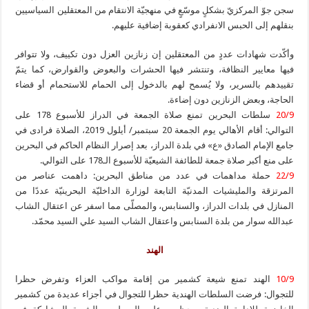
سجن جوّ المركزيّ بشكلٍ موسّعٍ في منهجيّة الانتقام من المعتقلين السياسيين
بنقلهم إلى الحبس الانفرادي كعقوبة إضافية عليهم.
وأكّدت شهادات عددٍ من المعتقلين إن زنازين العزل دون تكييف، ولا تتوافر
فيها معايير النظافة، وتنتشر فيها الحشرات والبعوض والقوارض، كما يتمّ
تقييدهم بالسرير، ولا يُسمح لهم بالدخول إلى الحمام للاستحمام أو قضاء
الحاجة، وبعض الزنازين دون إضاءة.
20/9
سلطات البحرين تمنع صلاة الجمعة في الدراز للأسبوع 178 على
التوالي: أقام الأهالي يوم الجمعة 20 سبتمبر/ أيلول 2019، الصلاة فرادى في
جامع الإمام الصادق «ع» في بلدة الدراز، بعد إصرار النظام الحاكم في البحرين
على منع أكبر صلاة جمعة للطائفة الشيعيّة للأسبوع الـ178 على التوالي.
22/9
حملة مداهمات في عدد من مناطق البحرين: داهمت عناصر من
المرتزقة والمليشيات المدنيّة التابعة لوزارة الداخليّة البحرينيّة عددًا من
المنازل في بلدات الدراز، والسنابس، والمصلّى مما اسفر عن اعتقال الشاب
عبدالله سوار من بلدة السنابس واعتقال الشاب السيد علي السيد محمّد.
الهند
10/9
الهند تمنع شيعة كشمير من إقامة مواكب العزاء وتفرض حظرا
للتجوال: فرضت السلطات الهندية حظرا للتجوال في أجزاء عديدة من كشمير