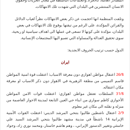
المصادر العامة، كالأفراد والجماعات الناشطة في مجال الحريات وحقوق
الانسان المنتشرين في البلدان التي شهدت تلك الانتهاكات.
وتلفت المنظمة انها احجمت عن ذكر بعض الانتهاكات نظراً لغياب الدلائل
والقرائن المؤكدة، على الرغم من تيقنها بوقوع تلك الانتهاكات في بعض
البلدان، مؤكدة على كونها لا تسعى في عملها الى اهداف سياسية او ربحية،
سوى تحقيق العدالة والمساواة التي تصبو اليها المجتمعات الإنسانية.
الدول حسب ترتيب الحروف الابجدية:
ايران
26/8
اعتقال مواطن اهوازي دون معرفة الاسباب: اعتقلت قوة امنية المواطن
قاسم التميمي من مطقة الزهيرية في الاهواز دون ذكر الاسباب او معرفة
مكان اعتقاله.
31/8
السلطات تعتقل مواطن اهوازي: اعتقلت قوات الامن المواطن
الأحوازي كاظم سواري من ابناء حي العين التابعة لمدينة الاحواز العاصمة من
منزله و نقلته الى مكان غير معلوم.
2/9
اعتقال ناشطين طالبوا بتنحي المرشد الديني: اعتقلت القوات الأمنية
الإيرانية 14 ناشطاً في مدينة مشهد طالبوا بتنحي المرشد السيد علي
خامنئي وتغيير الدستور الإيراني، ، وهم هاشم خاستار، ومحمد نوري زاد، وجواد