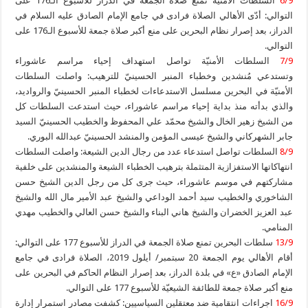
6/9
السلطات الأمنيّة تمنع صلاة الجمعة في الدراز للأسبوع الـ176 على
التوالي: أدّى الأهالي الصلاة فرادى في جامع الإمام الصادق عليه السلام في
الدراز، بعد إصرار نظام البحرين على منع أكبر صلاة جمعة للأسبوع الـ176 على
التوالي.
7/9
السلطات الأمنيّة تواصل استهداف إحياء مراسم عاشوراء
وتستدعي مُنشدين وخطباء المنبر الحسينيّ للترهيب: واصلت السلطات
الأمنيّة في البحرين مسلسل الاستدعاءات لخطباء المنبر الحسينيّ والرواديد،
والذي بدأته منذ بداية إحياء مراسم عاشوراء، حيث استدعت السلطات كل
من الشيخ زهير الخال والشيخ محمّد علي المحفوظ والخطيب الحسينيّ السيد
جابر الشهركاني والشيخ عيسى المؤمن والمنشد الحسينيّ عبدالله البوري.
8/9
السلطات تواصل استدعاء عدد من رجال الدين الشيعة: واصلت السلطات
انتهاكاتها الاستفزازية المتثملة بترهيب الخطباء الشيعة والمنشدين على خلفية
مشاركتهم في موسم عاشوراء، حيث جرى كل من رجل الدين الشيخ حسن
الشاخوري والخطيب سيد أحمد الوداعي والشيخ عبد الأمير مال الله والشيخ
عبد العزيز الخضران والشيخ هاني البناء والشيخ حسن العالي والخطيب مهدي
المنامي.
13/9
سلطات البحرين تمنع صلاة الجمعة في الدراز للأسبوع 177 على التوالي:
أقام الأهالي يوم الجمعة 20 سبتمبر/ أيلول 2019، الصلاة فرادى في جامع
الإمام الصادق «ع» في بلدة الدراز، بعد إصرار النظام الحاكم في البحرين على
منع أكبر صلاة جمعة للطائفة الشيعيّة للأسبوع 177 على التوالي.
16/9
اجراءات انتقامية ضد معتقلين السياسيين: كشفت مصادر استمرار إدارة