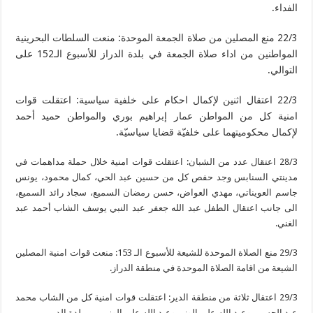
الفداء.
22/3 منع المصلين من صلاة الجمعة الموحدة: منعت السلطات البحرينية
المواطنين من اداء صلاة الجمعة في بلدة الدراز للأسبوع الـ152 على
التوالي.
22/3 اعتقال اثنين لإكمال احكام على خلفية سياسية: اعتقلت قوات
امنية كل من المواطن عمار إبراهيم بوري والمواطن حميد أحمد
لإكمال محكوميتهما على خلفيّة قضايا سياسيّة.
28/3 اعتقال عدد من الشبان: اعتقلت قوات امنية خلال حملة مداهمات في
مدينتي السنابس وجد حفص كل من حسين عبد الحي، كمال محمود، يونس
جاسم العويناتي، مهدي العواض، حسن رمضان السميع، سجاد رائد السميع،
الى جانب اعتقال الطفل عبد الله جعفر عبد النبي يوسف الشاب أحمد عبد
الغني.
29/3 منع الصلاة الموحدة للشيعة للأسبوع الـ 153: منعت قوات امنية المصلين
الشيعة من اقامة الصلاة الموحدة في منطقة الدراز.
29/3 اعتقال ثلاثة من منطقة الدير: اعتقلت قوات امنية كل من الشاب محمد
عبد الحسين وعبد الله علي الوزيروعبد الله علي الوزير من بلدة الدير.