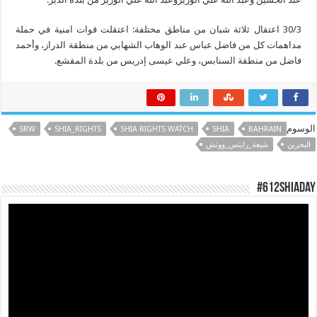
30/3 اعتقال ثلاثة شبان من مناطق مختلفة: اعتقلت قوات امنية في حملة
مداهمات كل من فاضل عباس عبد الوهاب الشهابي من منطقة الدراز، وأحمد
فاضل من منطقة السنابس، وعلي عيسى إدريس من بلدة المقشع.
الوسوم
SRW
SHIA_RIGHTS
SHIA RIGHTS WATCH
SHIA
BAHRAIN
البحرين
شيعة_رايتس_ووتش
#612ShiaDay