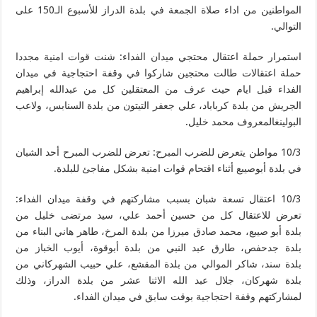
المواطنين من اداء صلاة الجمعة في بلدة الدراز للأسبوع الـ150 على
التوالي.
استمرار حملة اعتقال محتجي ميدان الفداء: شنت قوات امنية مجددا
حملة اعتقالات طالت محتجين شاركوا في وقفة احتجاجية في ميدان
الفداء قبل ايام حيث عرف من المعتقلين كل من عبدالله إبراهيم
الجريش من بلدة كرباباد، علي جعفر التيتون من بلدة السنابس، ولاعب
البولينغالمعروف محمد خليل.
10/3 مواطن يتعرض للضرب المبرح: تعرض للضرب المبرح أحد الشبان
في بلدة أبوصيبع أثناء اقتحام قوات امنية بشكل مفاجئ للبلدة.
10/3 اعتقال تسعة شبان بسبب مشاركتهم في وقفة ميدان الفداء:
تعرض للاعتقال كل من حسين أحمد علي، سيد مرتضى خليل من
بلدة أبو صيبع، محمد صادق ميرزا من بلدة المرخ، طاهر هاني البناء من
بلدة جدحفص، طارق عبد النبي من بلدة أبوقوة، أيوب الخباز من
بلدة سند، شاكر الموالي من بلدة المقشع، علي حبيب الشهركاني من
بلدة شهركان، جلال عبد الله الاثنا عشر من بلدة الدراز، وذلك
لمشاركتهم وقفة احتجاجية بوقت سابق في ميدان الفداء.