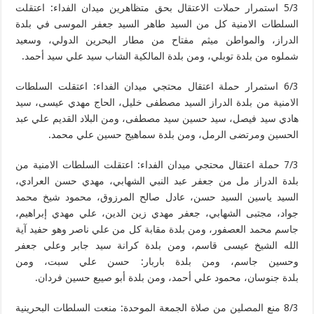
5/3 استمرار حملات الاعتقال بحق متظاهرين ميدان الفداء: اعتقلت
السلطات الامنية كل من السيد طاهر السيد جعفر الموسى في بلدة
الدراز، والمواطن ميثم مفتاح من مطار البحرين الدولي، وسعيد
شملوه من بلدة توبلي، ومن بلدة المالكية الشاب سيد علي سيد أحمد.
6/3 استمرار حملة اعتقال محتجي ميدان الفداء: اعتقلت السلطات
الامنية من بلدة الدراز السيد مصطفى خليل، الحاج مهدي عيسى، سيد
هادي سيد فيصل، سيد حسين سيد مصطفى، ومن البلاد القديم علي عبد
الحسين ومرتضى الرمل، ومن بلدة سماهيج حسين علي محمد.
7/3 حملة اعتقال محتجي ميدان الفداء: اعتقلت السلطات الامنية من
بلدة الدراز مل من جعفر عبد النبي الشهابي، مهدي حسن العرادي،
السيد ياسين السيد حسن، عادل صالح المرزوق، محمود شيخ محمد
جواد، مجتبى الشهابي، جعفر مهدي زين الدين، علي مهدي إبراهيم،
جاسم محمد العصفور، ومن بلدة مقابة كل من علي ناصر وهو حفيد آية
الله الشيخ عيسى قاسم، ومن بلدة كرانة سيد جابر وعلي جعفر
وحسين جاسم، ومن بلدة باربار: حسن علي سبت، ومن
بلدة جنوسان، محمود علي أحمد، ومن بلدة أبو صيبع حسين فردان.
8/3 منع المصلين من صلاة الجمعة الموحدة: منعت السلطات البحرينية