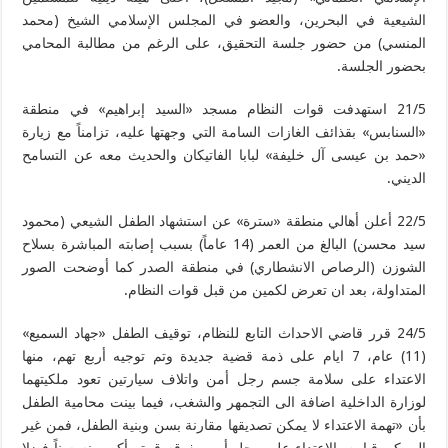
الشيعية في البحرين، والعضو في المجلس الإسلامي الشيخ (محمد
المنسي) من حضور جلسة التحقيق، على الرغم من مطالبة المحامي
بحضور الجلسة.
21/5 استهدفت قوات النظام مسجد «السيد إبراهيم» في منطقة
«السنابس» بقذائف الغازات السامة التي وجهتها عليه، تزامناً مع زيارة
«حمد بن عيسى آل خليفة» لبابا الفاتيكان والحديث معه عن التسامح
الديني.
22/5 أعلن أهالي منطقة «سترة» عن استشهاد الطفل الشيعي (محمود
سيد محسن) البالغ من العمر (14 عاماً) بسبب إصابته المباشرة بسلاح
الشوزن (الرصاص الانشطاري) في منطقة الصدر كما أوضحت الصور
المتداولة، بعد ان تعرض لكمين من قبل قوات النظام.
24/5 قرر قاضي الاحداث التابع للنظام، توقيف الطفل «جهاد السميع»
(11) عام، 7 ايام على ذمة قضية جديدة وتم توجيه أربع تهم، منها
الاعتداء على سلامة جسم رجل أمن واتلاف سيارتين تعود ملكيتهما
لوزارة الداخلية اضافة الى التجمهر والشغب، فيما بينت محامية الطفل
بأن «تهمة الاعتداء لا يمكن تصديقها مقارنة بسن وبنية الطفل، فمن غير