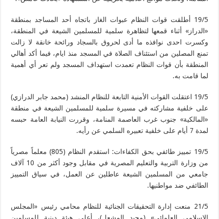
19/5 أطلقت قوات النظام عبوات الغاز باتجاه أحد المساجد بمنطقة
«الدراز» أثناء قمعها لتظاهرة سلمية للمسلمين الشيعة في المنطقة،
وكسرت احدى نوافذه ما أدى لحروق بالسجاد ورائحة خانقة لا زالت
تمنع المصلين من استئناف الصلاة في المسجد منذ ايام، فيما أكد أهالي
المنطقة بأن قوات النظام تعمدت استهداف المسجد ولم تعر أي أهمية
لما قامت به.
19/5 اعتقلت القوات الأمنية التابعة للنظام المنشد (محمد جابر الدرازي)
على خلفية مشاركته في مسيرة سلمية للمسلمين الشيعة في منطقة
«المالكية» جنوب غرب العاصمة المنامة، وقررت النيابة العامة حبسه
لمدة 7 أيام على خلفية تعبيره السلمي عن رأيه.
19/5 تمييز طائفي بحق الكفاءات: استقدم النظام (805) معلماً مصرياً
من وزارة التربية والتعليم المصرية في مقابل وجود أكثر من 10 آلاف
جامعي من المسلمين الشيعة عاطلين عن العمل، في سياق التمييز
الطائفي ضد مواطنيها.
21/5 منعت إدارة التحقيقات الجنائية للنظام محامي رئيس «المجلس
الإسلامي العلمائي» (مجيد المشعل)، أعلى هيئة دينية للمسلمين