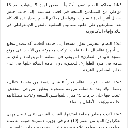
14/5 محاكم النظام تصدر أحكاماً بالسجن لمدة 5 سنوات ضد 16
مواطن من المسلمين الشيعة في قضايا سياسية، إلى جانب حبس
إطفال أثنين لمدة 3 سنوات، وتتواصل محاكم النظام إصدار هذه الأحكام
ضد المعارضين على خلفية مطالبهم السلمية بالتحول الديمقراطي في
البلاد وإنهاء الدكتاتورية.
15/5 النظام البحريني يحوّل مسجداً إلى حديقة ألعاب: أكد مصدر مطلع
بان أجهزة نظام ال خليفة قامت بتركيب مجموعة من الألعاب في موقع
مسجد «أبو ذر الغفاري» التاريخي في منطقة «النويدرات» والذي تم
هدمه في فترة الطوارئ، للحيلولة دون اقامة الصلاة عليها في عداء
معلن للمسلمين الشيعة.
15/5 اعتقلت قوات النظام فجراً 6 شبان شيعة من منطقة «عالي»
وسط البلاد بعد مداهمات مروعة مصحوبة بتحليق مروحي منخفض،
اعتدت فيها على حرمات 15 منزل للمواطنين الشيعة وخرّبت ممتلكاتهم
الخاصة وروّعت الأطفال والنساء.
16/5 اكدت مصادر مطلعة استشهاد الشاب الشيعي (علي فيصل مهدي
العكراوي) البالغ من العمر (19) عام في جزيرة «سترة» جنوب العاصمة
المنامة، وتحدث مواقع اعلامية بحرينية عن استشهاده «بحادث غامض».