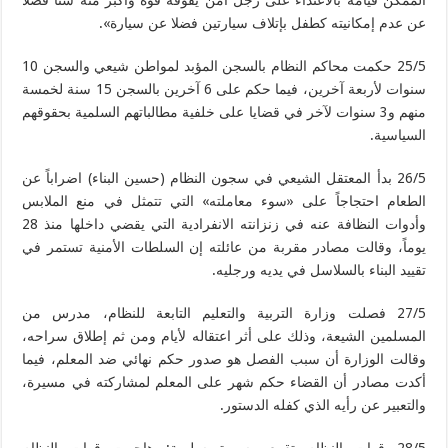
الممكن قيامه بالاعتداء على رجل أمن يفوقه قوة وأكبر منه سناً فضلا
عن عدم إمكانيته كطفل بإتلاف سيارتين فضلا عن سيارة».
25/5 حكمت محاكم النظام بالسجن المؤبد لمواطن شيعي والسجن 10
سنوات لأربعة آخرين، فيما حكم على 6 آخرين بالسجن 15 سنة لخمسة
منهم و3 سنوات لآخر في قضايا على خلفية مطالباتهم السلمية بحقوقهم
السياسية.
26/5 بدأ المعتقل الشيعي في سجون النظام (حسين البناء) اضراباً عن
الطعام احتجاجاً على «سوء معاملته» التي تتمثل في منع الملابس
وأدوات النظافة عنه في زنزانته الانفرادية التي يقضي داخلها منذ 28
يوماً، وقالت مصادر مقربة من عائلته إن السلطات الأمنية تستمر في
تقييد البناء بالسلاسل في يديه ورجليه.
27/5 فصلت وزارة التربية والتعليم التابعة للنظام، مدرس من
المسلمين الشيعة، وذلك على أثر اعتقاله لأيام ومن ثم إطلاق سراحه،
وقالت الوزارة أن سبب الفصل هو صدور حكم نهائي ضد المعلم، فيما
أكدت مصادر أن القضاء حكم شهر على المعلم لمشاركته في مسيرة،
والتعبير عن رأيه الذي كفله الدستور.