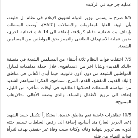
عملية جراحية في الركبة».
6/5 صرح ما يسمى بوزير الدولة لشؤون الإعلام في نظام ال خليفة،
بأن الهيئة العليا للمعلومات والاتصالات (HAIC)، أوصت السلطات
بإيقاف بث فضائية «قناة كربلاء»، إضافة الى 14 قناة فضائية اخرى،
ضمن عملية الاستهداف الطائفي والتمييز بحق المواطنين من المسلمين
الشيعة.
7/5 اعتقلت قوات النظام ثلاثة أشقاء من المسلمين الشيعة في منطقة
«البلاد القديم» وشابا آخر من «سماهيج»، خلال حملة مداهمات لمنازل
المواطنين الشيعة من دون أذون قانونية، فيما أبدى الأهالي في مناطق
(البلاد القديم، المقشع، القدم، المرخ، سماهيج، العكر) استياءهم الشديد
من مواصلة السلطات لحملاتها الطائفية في أوقات متأخرة من الليل،
إضافة الى ترويع الأطفال والنساء، والذي وصفة الأهالي بـ»الإرهاب
الممنهج».
10/5 تظاهرات غاضبة تعم مناطق عديدة، استنكاراً لتكبيل جسد الشهيد
(عبد العزيز العبار) منذ أسابيع، إضافة الى رفض السلطات تسليم جثته
لذويه بعد تزوير شهادة وفاته وكتابة سبب وفاة غير حقيقي يهدف لتبرأة
قوات النظام من قتله.