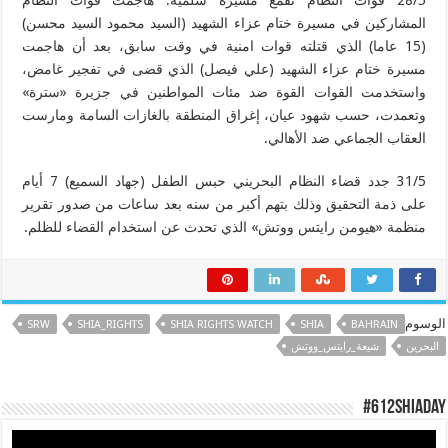
28/5 قوات النظام تقمع مسيرة سلمية: هاجمت قوات النظام
المشاركين في مسيرة ختام عزاء الشهيد (السيد محمود السيد محسن)
(15 عاما) الذي قتلته قوات امنية في وقت سابق، بعد أن هاجمت
مسيرة ختام عزاء الشهيد (علي فيصل) الذي قضى في تفجير غامض،
واستخدمت القوات القوة ضد مئات المواطنين في جزيرة «سترة»
وتعمدت، حسب شهود عيان، إغراق المنطقة بالغازات السامة ومارست
العقاب الجماعي ضد الأهالي.
31/5 جدد قضاء النظام البحريني حبس الطفل (جهاد السميع) 7 أيام
على ذمة التحقيق وذلك بتهم أكبر من سنه بعد ساعات من صدور تقرير
منظمة «هيومن رايتس ووتش» الذي تحدث عن استخدام القضاء للظلم.
الوسوم
SRW
SHIA_RIGHTS
SHIA RIGHTS WATCH
SHIA
BAHRAIN
البحرين
شيعة_رايتس_ووتش
#612ShiaDay