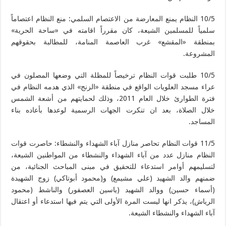
10/5 النظام يمنع المعارضة من الاعتصام السلمي: منع النظام اعتصاماً
سلمياً للمسلمين الشيعة، كان مقرراً اقامته في «ساحة الحرية»
بمنطقة «المقشع» غرب العاصمة المنامة، للمطالبة بحقوقهم
المشروعة.
10/5 طلبت قوات النظام ترخيصاً للمظلة التي وضعها المصلون في
عراء مسجد العلويات الواقع في منطقة «الزنج» الذي هدمه النظام في
فترة الطوارئ خلال العام 2011، وذلك لحمايتهم من أشعة الشمس
خلال الصلاة، بعد ان تنكرت الجهات الرسمية لوعدها بأعاده بناء
المساجد.
11/5 قوات النظام تحاصر منازل آباء الشهداء والنشطاء: حاصرت قوات
النظام منازل عدد من آباء الشهداء والنشطاء من المواطنين الشيعة،
لتسليمهم أوامر استدعاء للتحقيق في مبنى المباحث الجنائية، من
ضمنهم والد الشهيد (علي مشيمع) و(محمود أبوتاكي) زوج الشهيدة
(أسماء حسين) ووالد الشهيد (ياسين العصفور) والناشط (محمود
الرياش)، يذكر انها ليست المرة الأولى التي يتم فيها استدعاء أو اعتقال
آباء الشهداء والنشطاء الشيعة.