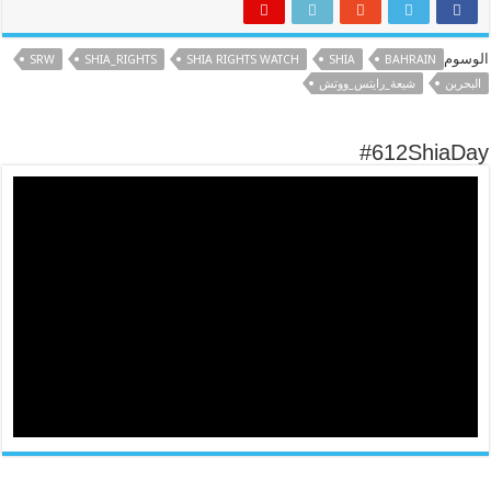
الوسوم
SRW
SHIA_RIGHTS
SHIA RIGHTS WATCH
SHIA
BAHRAIN
البحرين
شيعة_رايتس_ووتش
#612ShiaDay