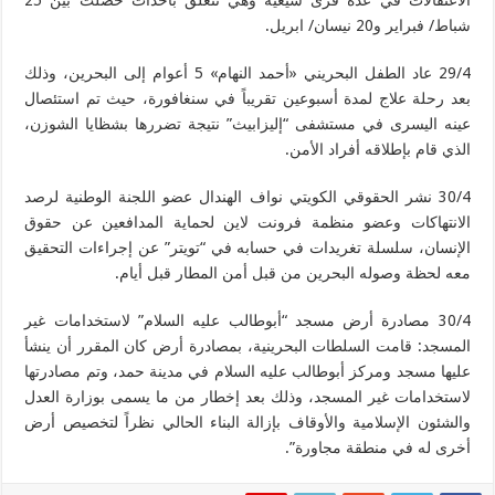
الاعتقالات في عدة قرى شيعية وهي تتعلق باحداث حصلت بين 25
شباط/ فبراير و20 نيسان/ ابريل.
29/4 عاد الطفل البحريني «أحمد النهام» 5 أعوام إلى البحرين، وذلك
بعد رحلة علاج لمدة أسبوعين تقريباً في سنغافورة، حيث تم استئصال
عينه اليسرى في مستشفى “إليزابيث” نتيجة تضررها بشظايا الشوزن،
الذي قام بإطلاقه أفراد الأمن.
30/4 نشر الحقوقي الكويتي نواف الهندال عضو اللجنة الوطنية لرصد
الانتهاكات وعضو منظمة فرونت لاين لحماية المدافعين عن حقوق
الإنسان، سلسلة تغريدات في حسابه في “تويتر” عن إجراءات التحقيق
معه لحظة وصوله البحرين من قبل أمن المطار قبل أيام.
30/4 مصادرة أرض مسجد “أبوطالب عليه السلام” لاستخدامات غير
المسجد: قامت السلطات البحرينية، بمصادرة أرض كان المقرر أن ينشأ
عليها مسجد ومركز أبوطالب عليه السلام في مدينة حمد، وتم مصادرتها
لاستخدامات غير المسجد، وذلك بعد إخطار من ما يسمى بوزارة العدل
والشئون الإسلامية والأوقاف بإزالة البناء الحالي نظراً لتخصيص أرض
أخرى له في منطقة مجاورة”.