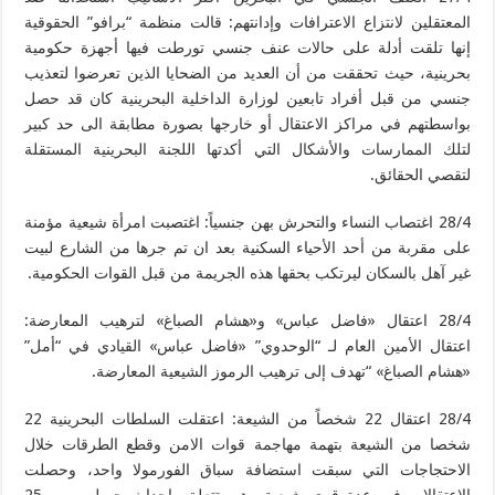
المعتقلين لانتزاع الاعترافات وإدانتهم: قالت منظمة “برافو” الحقوقية
إنها تلقت أدلة على حالات عنف جنسي تورطت فيها أجهزة حكومية
بحرينية، حيث تحققت من أن العديد من الضحايا الذين تعرضوا لتعذيب
جنسي من قبل أفراد تابعين لوزارة الداخلية البحرينية كان قد حصل
بواسطتهم في مراكز الاعتقال أو خارجها بصورة مطابقة الى حد كبير
لتلك الممارسات والأشكال التي أكدتها اللجنة البحرينية المستقلة
لتقصي الحقائق.
28/4 اغتصاب النساء والتحرش بهن جنسياً: اغتصبت امرأة شيعية مؤمنة
على مقربة من أحد الأحياء السكنية بعد ان تم جرها من الشارع لبيت
غير آهل بالسكان ليرتكب بحقها هذه الجريمة من قبل القوات الحكومية.
28/4 اعتقال «فاضل عباس» و«هشام الصباغ» لترهيب المعارضة:
اعتقال الأمين العام لـ “الوحدوي” «فاضل عباس» القيادي في “أمل”
«هشام الصباغ» “تهدف إلى ترهيب الرموز الشيعية المعارضة.
28/4 اعتقال 22 شخصاً من الشيعة: اعتقلت السلطات البحرينية 22
شخصا من الشيعة بتهمة مهاجمة قوات الامن وقطع الطرقات خلال
الاحتجاجات التي سبقت استضافة سباق الفورمولا واحد، وحصلت