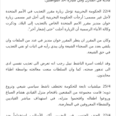
مادية في المنازل وفي سيارة أحد المواطنين.
22/4 الحكومة البحرينية تؤجل زيارة مقرر التعذيب في الأمم المتحدة
لأجل غير مسمى: أرجأت الحكومة البحرينية إلى أجل غير مسمى زيارة
خوان منديز مقرر الامم المتحدة الخاص بالتعذيب إلى البلاد. وذكرت
وكالة الأنباء الرسمية أن الزيارة أجلت “حتى إشعار آخر”.
وكان من المقرر ان ينظر المقرر خوان منديز في عدد من الملفات وان
يلتقي بعدد من السجناء الشيعة وان يبدي رأيه في اثبات او نفي التعذيب
في حق الشيعة.
وقد ابلغت اسرة الناشط نبيل رجب انه تعرض الى تعذيب نفسي ادى
الى تدهور صحته، كما وان السلطات منعت معالجته بواسطة اطباء
محايدون.
25/4 ميلشيات تابعة للحكومة تختطف ناشط سياسي شيعي وتروع
ذويه: قامت مجموعة من المقنعين باقتحام منزل القيادي هشام الصباغ
وروعوا اطفاله واقتحموا منزله، في استهداف مباشر القياديين
والنشطاء المعروفين في المعارضة.
27/4 العنف الجنسي في البحرين أكثر الأساليب استخداماً ضد