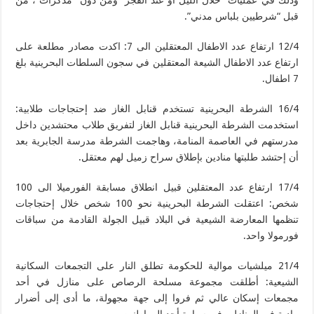
وذلك في عمليات “خلال الليل او عند الفجر” ومن دون “مذكرات”، من
قبل “شرطيين بلباس مدني”.
12/4 ارتفاع عدد الاطفال المعتقلين الى 7: اكدت مصادر مطلعة على
ارتفاع عدد الاطفال الشيعة المعتقلين في سجون السلطات البحرينية بلغ
7 اطفال.
16/4 الشرطة البحرينية تستخدم قنابل الغاز ضد إحتجاجات طلابية:
استخدمت الشرطة البحرينية قنابل الغاز لتفريق طلاب محتشدين داخل
مدرستهم في العاصمة المنامة، وهاجمت الشرطة مدرسة الجابرية بعد
أن إحتشد طلبتها منادين بإطلاق سراح زميل لهم معتقل.
17/4 ارتفاع عدد المعتقلين قبيل انطلاق مسابقة الفورميلا الى 100
شخص: اعتقلت الشرطة البحرينية نحو 100 شخص خلال إحتجاجات
تنظمها المعارضة الشيعية في البلاد قبيل الجولة القادمة من سباقات
فورمولا واحد.
21/4 ميلشيات موالية للحكومة تطلق النار على التجمعات السكانية
الشيعية: أطلقت مجموعة مسلحة الرصاص على منازل في أحد
مجمعات إسكان عالي ثم فروا إلى جهة مجهولة، ما أدى إلى أضرار