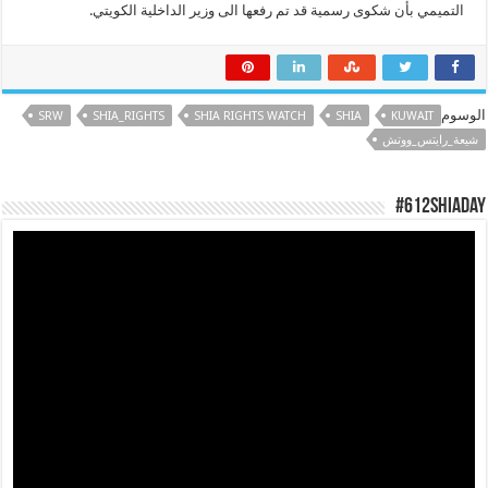
التميمي بأن شكوى رسمية قد تم رفعها الى وزير الداخلية الكويتي.
الوسوم
SRW
SHIA_RIGHTS
SHIA RIGHTS WATCH
SHIA
KUWAIT
شيعة_رايتس_ووتش
#612ShiaDay