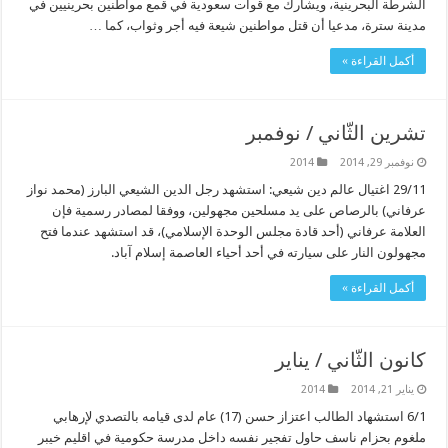
الشرطة البحرينية، ويشارك مع قوات سعودية في قمع مواطنين بحرينيين في
مدينة سترة، مدعيا أن قتل مواطنين شيعة فيه أجر وثواب، كما …
أكمل القراءة »
تشرين الثّاني / نوفمبر
نوفمبر 29, 2014
2014
29/11 اغتيال عالم دين شيعي: استشهد رجل الدين الشيعي البارز (محمد نواز
عرفاني) بالرصاص على يد مسلحين مجهولين، ووفقا لمصادر رسمية فإن
العلامة عرفاني (أحد قادة مجلس الوحدة الإسلامي)، قد استشهد عندما فتح
مجهولون النار على سيارته في أحد أحياء العاصمة إسلام آباد.
أكمل القراءة »
كانون الثّاني / يناير
يناير 21, 2014
2014
6/1 استشهاد الطالب اعتزاز حسن (17) عام لدى قيامه بالتصدي لإرهابي
ملغوم بحزام ناسف حاول تفجير نفسه داخل مدرسة حكومية في اقليم خيبر