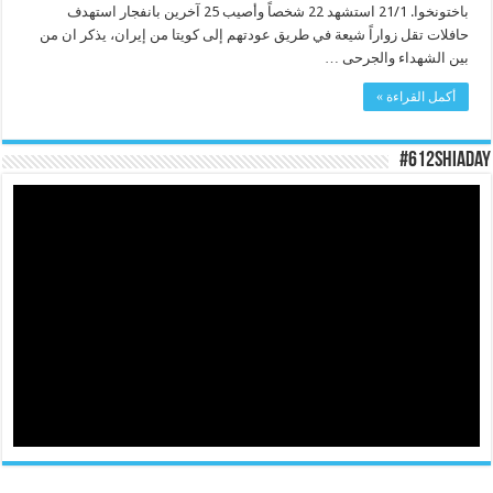
باختونخوا. 21/1 استشهد 22 شخصاً وأصيب 25 آخرين بانفجار استهدف
حافلات تقل زواراً شيعة في طريق عودتهم إلى كويتا من إيران، يذكر ان من
بين الشهداء والجرحى …
أكمل القراءة »
#612ShiaDay