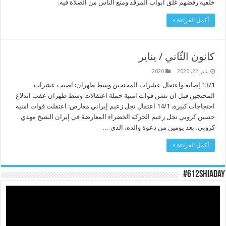
خلفية رفضهم غلق ابواب المرقد ومنع الناس من الصلاة فيه.
أكمل القراءة »
كانون الثّاني / يناير
يناير 22, 2020
2020
13/1 إصابة واعتقال عشرات المحتجين وسط طهران: اصيب عشرات
المحتجين قبل ان تشن قوات امنية حملة اعتقالات وسط طهران عقب اندلاع
احتجاجات كبيرة. 14/1 اعتقال نجل زعيم إيراني معارض: اعتقلت قوات امنية
حسين كروبي نجل زعيم الحركة الخضراء المعارضة في إيران الشيخ مهدي
كروبي، بعد يومين من دعوة والده، الذي …
أكمل القراءة »
#612ShiaDay