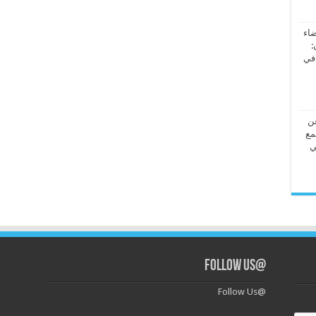
ضاء
:
 في
عن
مع
ي
@Follow Us
@Follow Us