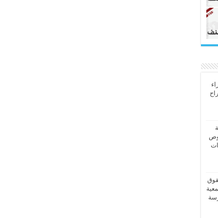
اء
راح
ة
وص
ات
قوق
معية
رسة