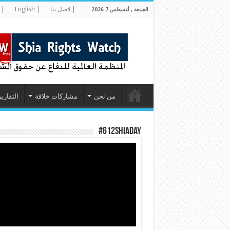
| اتصل بنا
| English
| 
الجمعة , أغسطس 7 2026
من نحن
مشاركات خلاقة
التقارير
#612ShiaDay