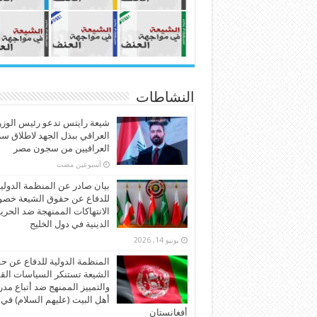
النشاطات
شيعة رايتس تدعو رئيس الوزر
العراقي ببذل الجهد لاطلاق س
العراقيين من سجون مصر
‏أسبوعين مضت
بيان صادر عن المنظمة الدولي
للدفاع عن حقوق الشيعة خص
الانتهاكات الممنهجة ضد الحري
الدينية في دول الخليج
يونيو 14, 2026
المنظمة الدولية للدفاع عن ح
الشيعة تستنكر السياسات الق
والتمييز الممنهج ضد أتباع مد
أهل البيت (عليهم السلام) في
أفغانستان