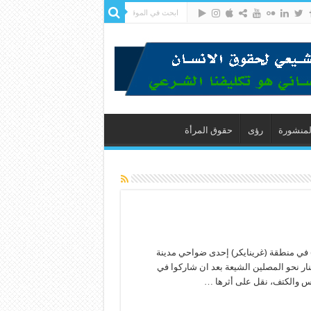
لمنشورة
رؤى
حقوق المرأة
ص) في منطقة (غرينايكر) إحدى ضواحي مدينة
نار نحو المصلين الشيعة بعد ان شاركوا في
س والكتف، نقل على أثرها …