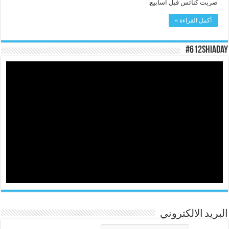
ضربت كنائس قبل اسابيع.
أكمل القراءة »
#612ShiaDay
البريد الالكتروني