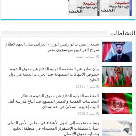
النشاطات
شيعة رايتس تدعو رئيس الوزراء العراقي ببذل الجهد لاطلاق
سراح العراقيين من سجون مصر
‏أسبوعين مضت
بيان صادر عن المنظمة الدولية للدفاع عن حقوق الشيعة
خصوص الانتهاكات الممنهجة ضد الحريات الدينية في دول
الخليج
يونيو 14, 2026
المنظمة الدولية للدفاع عن حقوق الشيعة تستنكر
السياسات القمعية والتمييز الممنهج ضد أتباع مدرسة أهل
البيت (عليهم السلام) في أفغانستان
يونيو 9, 2026
رسالة مفتوحة إلى الدول الأعضاء في مجلس الأمن الدولي
بشأن: متطلبات الاستقرار المستدام في منطقة الخليج
وحماية حقوق الإنسان