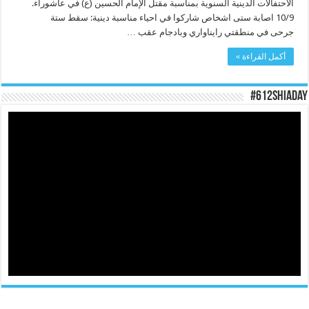
الاحتفالات الدينية السنوية بمناسبة مقتل الإمام الحسين (ع) في عاشوراء.
10/9 اصابة ستى اشخاص شاركوا في احياء مناسبة دينية: سقط ستة
جرحى في منطقتي رايناواري وبادجام عقب …
أكمل القراءة »
#612ShiaDay