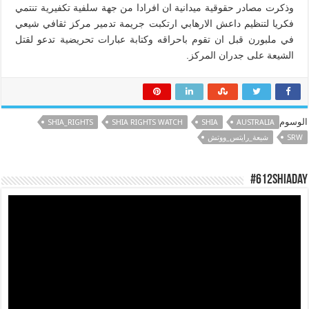
وذكرت مصادر حقوقية ميدانية ان افرادا من جهة سلفية تكفيرية تنتمي
فكريا لتنظيم داعش الارهابي ارتكبت جريمة تدمير مركز ثقافي شيعي
في ملبورن قبل ان تقوم باحراقه وكتابة عبارات تحريضية تدعو لقتل
الشيعة على جدران المركز.
الوسوم
SHIA_RIGHTS
SHIA RIGHTS WATCH
SHIA
AUSTRALIA
SRW
شيعة_رايتس_ووتش
#612ShiaDay