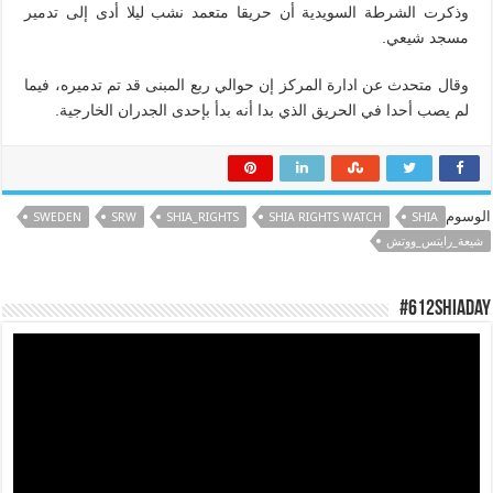
وذكرت الشرطة السويدية أن حريقا متعمد نشب ليلا أدى إلى تدمير
مسجد شيعي.
وقال متحدث عن ادارة المركز إن حوالي ربع المبنى قد تم تدميره، فيما
لم يصب أحدا في الحريق الذي بدا أنه بدأ بإحدى الجدران الخارجية.
الوسوم
SWEDEN
SRW
SHIA_RIGHTS
SHIA RIGHTS WATCH
SHIA
شيعة_رايتس_ووتش
#612ShiaDay