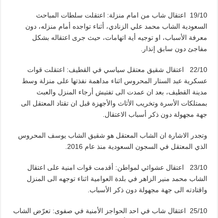
19/10 اعتقال شاب من امام منزلة: اعتقلت سلطات المباحث
السعودية الشاب محمد علي الزنادي، أثناء تواجده أمام منزله، دون
معرفة الأسباب، او توجيه أية اتهامات، حيث جرى اعتقاله بشكل
مفاجئ دون سابق إنذار.
22/10 اعتقال شقيق معتقل سياسي في القطيف: اعتقلت قوات
عسكرية عبد الستار المحروس اثناء مداهمة نفذتها على منزلة وسط
مدينة القطيف، بعد ان عمدت الى تفتيش أرجاء المنزل والعبث
بممتلكات الأسرة وتخريب الأثاث والأجهزة قبل ان تقتاد المعتقل الى
جهة مجهولة دون ذكر أسباب الاعتقال.
وتجدر الاشارة ان الشاب المعتقل هو شقيق الشاب يوسف المحروس
الذي المعتقل في السجون السعودية منذ عام 2016.
23/10 اعتقال عشوائي لمواطن: أقدمت قوات امنية على اعتقال
الشاب محمد منير الزاهر في بلدة العوامية اثناء توجهه الى المنزل
واقتادته الى جهة مجهولة دون ذكر الأسباب.
25/10 اعتقال شاب في احد الحواجز الأمنية في صفوى: تعرّض الشاب