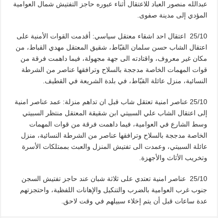
عبدالله منصور العباد للاعتقال أثناء عبوره حاجز التفتيش شمال العوامية
المؤدي إلى مدينة صفوى.
25/10 اعتقال احد اشقاء معتقل سياسي: أقدمت القوات الأمنية على
اعتقال الشاب حسن سلمان القبّاط، شقيق المعتقل مهدي القباط، من
مكان غير معروف، واقتادته الى جهة مجهولة، فيما داهمت فرقة من
قوات المهمات الخاصة مدججة بالسلاح وترافقها عناصر من الشرطة
النسائية، منزل عائلة القبّاط، في بلدة الشريعة في القطيف.
25/10 عناصر امنية تعتقل شاب قبل ان تداهم منزلة: عمد عناصر امنية
إلى اعتقال الشاب علي السبيتي ابن شقيقة المعتقل منتظر السبيتي
وسط الشارع في العوامية، فيما داهمت فرقة من قوات المهمات
الخاصة مدججة بالسلاح وترافقها عناصر من الشرطة النسائية، منزل
عائلة السبيتي، وعمدت الى تفتيش المنزل والعبث بممتلكات الأسرة
وتخريب الأثاث والأجهزة.
25/10 عناصر امنية تعتدي على ثلاثة شبان عند حاجز تفتيش السجن
جنوب غرب العوامية بالضرب والتنكيل والإهانات اللفظية، واحتجزتهم
عدة ساعات قبل أن يتم إخلاء سبيلهم في وقت لاحق.