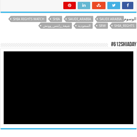
الوسوم
SHIA RIGHTS WATCH
SHIA
SAUDI_ARABIA
SAUDI ARABIA
SHIA_RIGHTS
SRW
السعودية
شيعة_رايتس_ووتش
#612ShiaDay