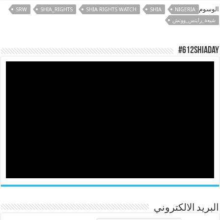
الوسوم
SRW
SHIA_RIGHTS
SHIA RIGHTS WATCH
SHIA
NIGERIA
شيعة_رايتس_ووتش
#612ShiaDay
البريد الالكتروني