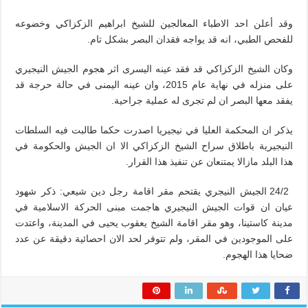
وقد أعلن احد الاطباء المعالجين للشيخ ابراهيم الزكزاكي وخضوعه
للفحص الطبي، انه قد يواجه فقدان البصر بشكل تام.
وكان الشيخ الزكزاكي قد فقد عينه اليسرى اثر هجوم الجيش النيجيري
على منزله في نهاية عام 2015، وان عينه اليمنى في حالة حرجة قد
يفقد معها البصر ان لم تجرى له عملية جراحية.
يذكر ان المحكمة العليا في نيجيريا اصدرت حكما طالبت فيه السلطات
النيجيرية باطلاق سراح الشيخ الزكزاكي الا ان الجيش والحكومة في
هذا البلد مازالا يمتنعان عن تنفيذ هذا القرار.
24/2 الجيش النيجري يقتحم مقر اقامة رجل دين شيعي: ذكر شهود
عيان ان قوات الجيش النيجيري هاجمت مبنى الحركة الاسلامية في
مدينة كاستينا، وهو مقر اقامة الشيخ يعقوب يحيى في المدينة، واعتدت
على الموجودين في المقر، ولم تتوفر لحد الان احصائية دقيقة عن عدد
ضحايا هذا الهجوم.