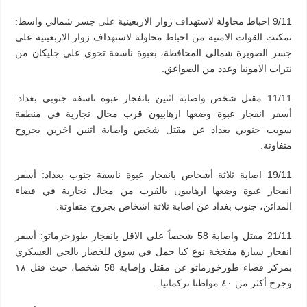
9/11 احباط محاولة لاستهداف زوار الاربعينية على جسر شمالي واسط:
تمكنت القوات الامنية من احباط محاولة لاستهداف زوار الاربعينية على
جسر الصويرة شمالي المحافظة، بعبوة ناسفة تحوي على جليكان من
نترات الامونيا وعدد من الصواعق.
11/11 مقتل شخص واصابة اثنين بانفجار عبوة ناسفة جنوبي بغداد:
أسفر انفجار عبوة وضعها ارهابيون قرب محال تجارية في منطقة
سويب جنوبي بغداد عن مقتل شخص واصابة اثنين اخرين بجروح
متفاوتة.
19/11 اصابة ثلاثة أشخاص بانفجار عبوة ناسفة جنوب بغداد: أسفر
انفجار عبوة وضعها ارهابيون بالقرب من محال تجارية في قضاء
المدائن، جنوب بغداد عن اصابة ثلاثة اشخاص بجروح متفاوتة.
21/11 مقتل واصابة 58 شخصاً على الاقل بانفجار طوزخرماتو: أسفر
انفجار سيارة مفخخة نوع كيا حمل في سوق للخضار بالحي العسكري
بمركز قضاء طوزخورماتو عن مقتل وإصابة 58 شخصا، حيث قتل ١٨
وجرح أكثر من ٤٠ مواطنا تركمانيا.