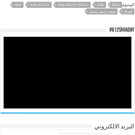
الوسوم
SRW
SHIA_RIGHTS
SHIA RIGHTS WATCH
SHIA
IRAQ
العراق
شيعة_رايتس_ووتش
#612ShiaDay
البريد الالكتروني