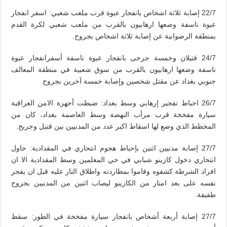
22/7 إصابة ثلاثة اشخاص بانفجار عبوة قرب ملعب شعبي: اسفر انفجار
عبوة ناسفة وضعها ارهابيون بالقرب من ملعب شعبي لكرة القدم
بمنطقة الرضوانية عن إصابة ثلاثة اشخاص بجروح.
24/7 قتيلان وخمسة جرحى بانفجار عبوة ناسفة أسفرانفجار عبوة
ناسفة وضعها ارهابيون بالقرب من سوق شعبية في منطقة المعالف
جنوبي بغداد عن مقتل شخصين وإصابة خمسة آخرين بجروح.
26/7 احباط تفجير إرهابي وسط بغداد: ضبطت أجهزة الامن العراقية
سيارة مفخخة قرب مرأب النهضة وسط العاصمة بغداد، كان من
المخطط الذي وضع لها اسقاط اكبر عدد من المدنيين بين قتيل وجريح.
27/7 إصابة مدنيين اثنين بإحباط هجوم انتحاري في المقدادية: حاول
انتحاري دخول كازينو شبابي في حي المعلمين وسط المقدادية الا ان
افراد الشرطة كشفوه وقاموا بمطاردته واطلاق النار عليه قبل ان يفجر
نفسه على بعد امتار من الكازينو ليصاب اثنين من المدنيين بجروح
طفيفة.
27/7 إصابة أربعة أشخاص بانفجار سيارة مفخخة في الطوز: سقط