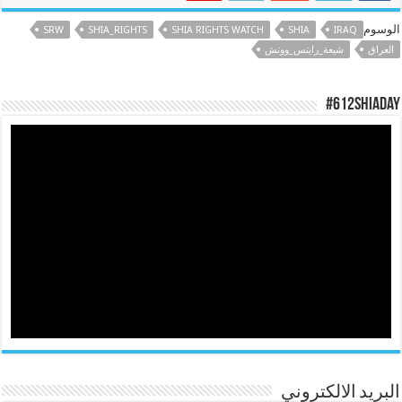
الوسوم
SRW
SHIA_RIGHTS
SHIA RIGHTS WATCH
SHIA
IRAQ
العراق
شيعة_رايتس_ووتش
#612ShiaDay
البريد الالكتروني