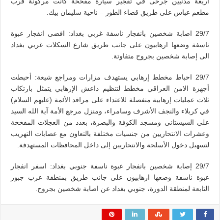
أربعة مدنيين جرحى في تفجير سيارة مفخخة كانت مركونة قرب
مطعم عباس على طريق قضاء الطوز – ناحية سليمان بيك.
29/7 اصابة شخصين بانفجار ناسفة غربي بغداد: افضى انفجار عبوة
ناسفة وضعها ارهابيون على جانب طريق شارع السكلات غربي بغداد
الى إصابة شخصين بجروح متفاوتة.
29/7 احباط مخطط إرهابي يستهدف مزارات ومراجع شيعة: أحبطت
أجهزة الامن العراقي مخطط لتنظيم داعش الإرهابي يتمثل بارتكاب
ثلاث عمليات إرهابية منفصلة للاعتداء على مراقد الأئمة (عليهم السلام)
في كربلاء والنجف الأشرف وسامراء، ومنزل مرجع الأمة آية الله السيد
علي السيستاني ومسجد الكوفة والبصرة، بعدد من العجلات المفخخة
وعشرات الانتحاريين من جنسيات مختلفة بالتعاون مع عصابات التهريب
لتسهيل دخول الأسلحة والانتحاريين إلى داخل المحافظات المستهدفة.
29/7 إصابة شخصين بانفجار عبوة ناسفة جنوبي بغداد: اسفر انفجار
عبوة ناسفة وضعها ارهابيون على جانب طريق بمنطقة عرب جبور
التابعة لمنطقة الدورة، جنوبي بغداد عن اصابة شخصين بجروح.