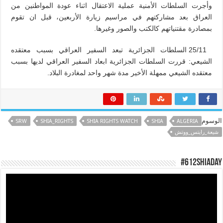
وأجرت السلطات الأمنية عملية الاعتقال اثناء عودة المواطنين من
العراق بعد مشاركتهم في مراسيم زيارة الأربعين، قبل ان تقوم
بمصادرة مقتنياتهم كالكتب والصور وغيرها.
25/11 السلطات الجزائرية تبعد السفير العراقي بسبب معتقده
الشيعي: قررت السلطات الجزائرية ابعاد السفير العراقي لديها بسبب
معتقده الشيعي ممهلة الأخير مدة شهر واحد لمغادرة البلاد.
الوسوم
SRW
SHIA_RIGHTS
SHIA RIGHTS WATCH
SHIA
ALGERIA
شيعة_رايتس_ووتش
#612ShiaDay