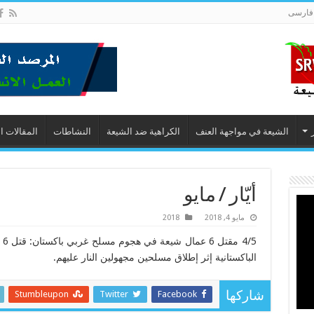
فارسى
الشيعة في مواجهة العنف
الكراهية ضد الشيعة
النشاطات
المقالات ا
أيّار / مايو
مايو 4, 2018
2018
/5
الباكستانية إثر إطلاق مسلحين مجهولين النار عليهم.
Stumbleupon
Twitter
Facebook
شاركها