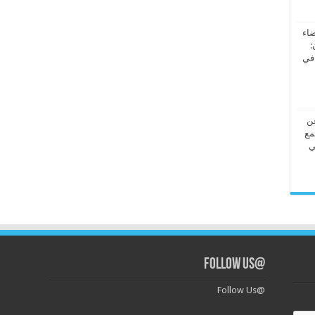
ضاء
:
 في
عن
مع
ي
@Follow Us
@Follow Us