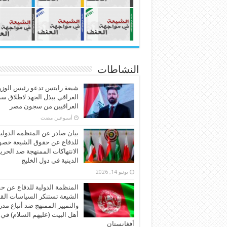
النشاطات
شيعة رايتس تدعو رئيس الوزر
العراقي ببذل الجهد لاطلاق س
العراقيين من سجون مصر
‏أسبوعين مضت
بيان صادر عن المنظمة الدولي
للدفاع عن حقوق الشيعة خص
الانتهاكات الممنهجة ضد الحري
الدينية في دول الخليج
يونيو 14, 2026
المنظمة الدولية للدفاع عن ح
الشيعة تستنكر السياسات الق
والتمييز الممنهج ضد أتباع مد
أهل البيت (عليهم السلام) في
أفغانستان