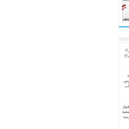
اء
راح
ة
وص
ات
قوق
معية
رسة