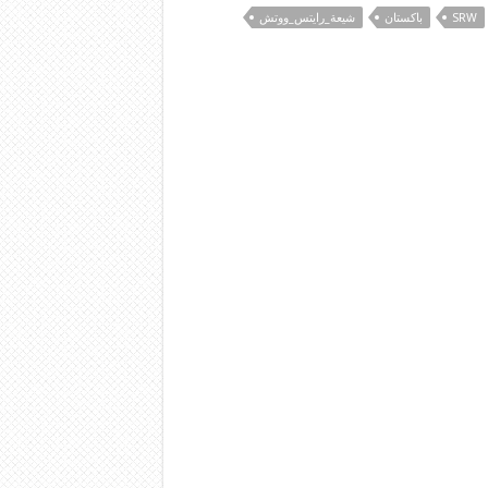
SRW
باكستان
شيعة_رايتس_ووتش