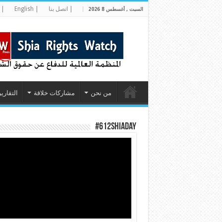
| اتصل بنا
| English
| 
السبت , أغسطس 8 2026
من نحن
مشاركات خلاقة
التقارير
#612ShiaDay