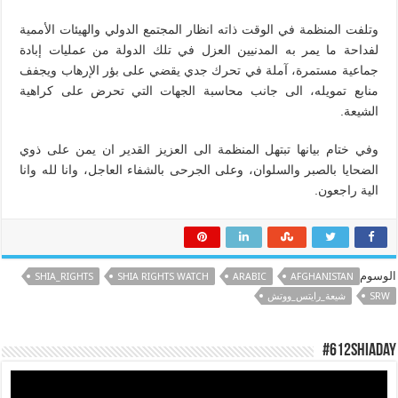
وتلفت المنظمة في الوقت ذاته انظار المجتمع الدولي والهيئات الأممية
لفداحة ما يمر به المدنيين العزل في تلك الدولة من عمليات إبادة
جماعية مستمرة، آملة في تحرك جدي يقضي على بؤر الإرهاب ويجفف
منابع تمويله، الى جانب محاسبة الجهات التي تحرض على كراهية
الشيعة.
وفي ختام بيانها تبتهل المنظمة الى العزيز القدير ان يمن على ذوي
الضحايا بالصبر والسلوان، وعلى الجرحى بالشفاء العاجل، وانا لله وانا
الية راجعون.
الوسوم
SHIA_RIGHTS
SHIA RIGHTS WATCH
ARABIC
AFGHANISTAN
SRW
شيعة_رايتس_ووتش
#612ShiaDay