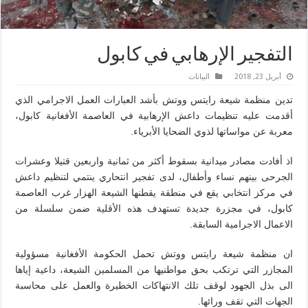
التفجير الإرهابي في كابول
أبريل 23, 2018
البیانات
تدين منظمة شيعة رايتس ووتش بأشد العبارات العمل الاجرامي الذي
أقدمت عليه تنظيمات داعش الإرهابية في العاصمة الأفغانية كابول،
معربة عن مواساتها لذوي الضحايا الأبرياء.
اذ أفادت مصادر ميدانية بسقوط أكثر من ثمانية واربعين قتيلا وعشرات
الجرحى بينهم نساء وأطفال، لدى تفجير انتحاري ينتمي لتنظيم داعش
في مركز انتخابي يقع في منطقة يقطنها الشيعة الهزار غرب العاصمة
كابول، في مجزرة جديدة تستهدف هذه الأقلية ضمن سلسلة من
الاعمال الاجرامية السابقة.
ان منظمة شيعة رايتس ووتش تحمل الحكومة الأفغانية مسؤولية
المجازر التي ترتكب بحق مواطنيها من المسلمين الشيعة، داعية إياها
الى بذل الجهود لوقف تلك الانتهاكات الخطيرة والعمل على محاسبة
الجهات التي تقف ورائها.