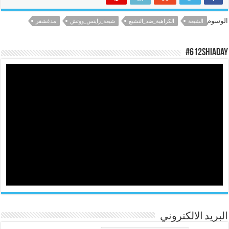
الوسوم
الشيعة
الكراهية_ضد_التشيع
شيعة_رايتس_ووتش
مدغشقر
#612ShiaDay
البريد الالكتروني