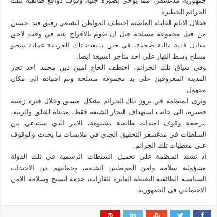
جمهورية مدغشقر، مما يوحي بصورة جلية وقوف دوافع طائفية لتلك
الجرائم الخطيرة.
فخلال الايام القليلة الماضية اختطف المواطن الشيعي رفيق فيدا حسين
من قبل مجموعة مسلحة قبل ان تقوم بالافراج عنه في وقت لاحق
مقابل فدية مالية ضخمة، في حين سبقت تلك الجريمة عملية سطو
مسلح وسط النهار على احد متاجر الشيعة ايضا.
وفي سياق تلك الجرائم، اختطف الحاج امين دين محمد احد تجار
المدينة المعروفين على يد مجموعة مسلحة وتم اقتياده الى مكان
مجهول.
وترى المنظمة في بروز تلك الجرائم بشكل منسق وخلال فترة زمنية
قصيرة، الى جانب استهداف التجار الشيعة فقط، مدعاة للقلق والريبة،
مرجحة وقوف اجندات طائفية مشبوهة، الامر الذي يستدعي من
السلطات في مدغشقر التحقيق الجدي في ملابسات ما يحدث والوقوف
على معطيات تلك الجرائم.
اذ تشدد المنظمة على تحميل السلطات الرسمية في تلك الدولة
مسؤولية سلامة وامن المواطنين الشيعة، وحمايتهم من الاجندات
السياسية الطائفية البغيظة العابرة للقارات، خدمة لنسيج وسلامة الامن
الاجتماعي في الجمهورية.