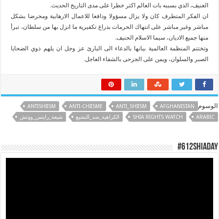
العنيف، الذي بسببه بات العالم اكثر خطرا على مدى التاريخ الحديث.
ان الفكر المتطرف كان ولا يزال مسؤولا ودافعا للاعمال الارهابية ومحرضا بشكل
مباشر وغير مباشر على انتهاك الحرمات بذراع تكفيرية ما انزل بها من سلطان، تبرأ
منها جميع الاديان، سيما الاسلام الحنيف.
وتختتم المنظمة العالمية بيانها بالدعاء الى البارئ عز وجل ان يلهم ذوي الضحايا
الصبر والسلوان، ويمن على الجرحى بالشفاء العاجل.
الوسوم
ANTISHIISM
ANTI-CHIISME
ANTI_SHIISM
AFGHANISTAN
ARABIC
SHIA RIGHTS WATCH
الكراهية_ضد_التشيع
شيعة_رايتس_ووتش
#612ShiaDay