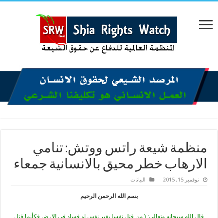
منظمة شيعة راتس ووتش: تنامي
الارهاب خطر محيق بالانسانية جمعاء
نوفمبر 15, 2015
البیانات
بسم الله الرحمن الرحيم
قال الله سبحانه وتعالى: ( من قتل نفسا بغير نفس او فساد في الارض فكأنما قتل