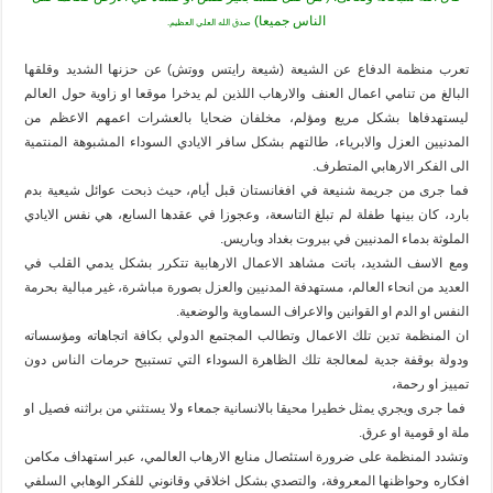
الناس جميعا)
صدق الله العلي العظيم.
تعرب منظمة الدفاع عن الشيعة (شيعة رايتس ووتش) عن حزنها الشديد وقلقها
البالغ من تنامي اعمال العنف والارهاب اللذين لم يدخرا موقعا او زاوية حول العالم
ليستهدفاها بشكل مريع ومؤلم، مخلفان ضحايا بالعشرات اعمهم الاعظم من
المدنيين العزل والابرياء، طالتهم بشكل سافر الايادي السوداء المشبوهة المنتمية
الى الفكر الارهابي المتطرف.
فما جرى من جريمة شنيعة في افغانستان قبل أيام، حيث ذبحت عوائل شيعية بدم
بارد، كان بينها طفلة لم تبلغ التاسعة، وعجوزا في عقدها السابع، هي نفس الايادي
الملوثة بدماء المدنيين في بيروت بغداد وباريس.
ومع الاسف الشديد، باتت مشاهد الاعمال الارهابية تتكرر بشكل يدمي القلب في
العديد من انحاء العالم، مستهدفة المدنيين والعزل بصورة مباشرة، غير مبالية بحرمة
النفس او الدم او القوانين والاعراف السماوية والوضعية.
ان المنظمة تدين تلك الاعمال وتطالب المجتمع الدولي بكافة اتجاهاته ومؤسساته
ودولة بوقفة جدية لمعالجة تلك الظاهرة السوداء التي تستبيح حرمات الناس دون
تمييز او رحمة،
فما جرى ويجري يمثل خطيرا محيقا بالانسانية جمعاء ولا يستثني من براثنه فصيل او
ملة او قومية او عرق.
وتشدد المنظمة على ضرورة استئصال منابع الارهاب العالمي، عبر استهداف مكامن
افكاره وحواظنها المعروفة، والتصدي بشكل اخلاقي وقانوني للفكر الوهابي السلفي