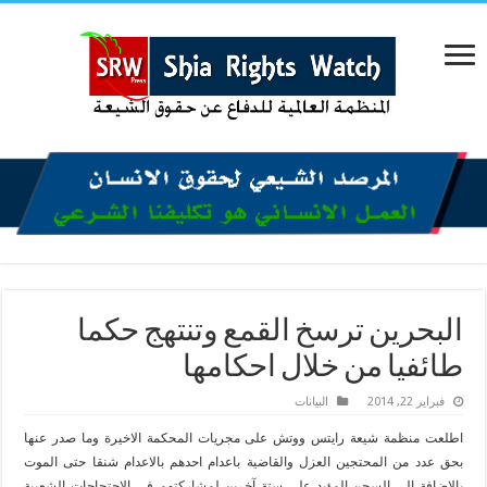
البحرين ترسخ القمع وتنتهج حكما
طائفيا من خلال احكامها
فبراير 22, 2014
البیانات
اطلعت منظمة شيعة رايتس ووتش على مجريات المحكمة الاخيرة وما صدر عنها
بحق عدد من المحتجين العزل والقاضية باعدام احدهم بالاعدام شنقا حتى الموت
بالاضافة الى السجن المؤبد على ستة آخرين لمشاركتهم في الاحتجاجات الشعبية