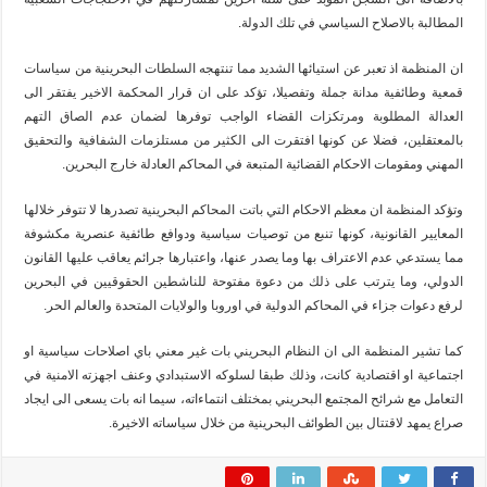
المطالبة بالاصلاح السياسي في تلك الدولة.
ان المنظمة اذ تعبر عن استيائها الشديد مما تنتهجه السلطات البحرينية من سياسات
قمعية وطائفية مدانة جملة وتفصيلا، تؤكد على ان قرار المحكمة الاخير يفتقر الى
العدالة المطلوبة ومرتكزات القضاء الواجب توفرها لضمان عدم الصاق التهم
بالمعتقلين، فضلا عن كونها افتقرت الى الكثير من مستلزمات الشفافية والتحقيق
المهني ومقومات الاحكام القضائية المتبعة في المحاكم العادلة خارج البحرين.
وتؤكد المنظمة ان معظم الاحكام التي باتت المحاكم البحرينية تصدرها لا تتوفر خلالها
المعايير القانونية، كونها تنبع من توصيات سياسية ودوافع طائفية عنصرية مكشوفة
مما يستدعي عدم الاعتراف بها وما يصدر عنها، واعتبارها جرائم يعاقب عليها القانون
الدولي، وما يترتب على ذلك من دعوة مفتوحة للناشطين الحقوقيين في البحرين
لرفع دعوات جزاء في المحاكم الدولية في اوروبا والولايات المتحدة والعالم الحر.
كما تشير المنظمة الى ان النظام البحريني بات غير معني باي اصلاحات سياسية او
اجتماعية او اقتصادية كانت، وذلك طبقا لسلوكه الاستبدادي وعنف اجهزته الامنية في
التعامل مع شرائح المجتمع البحريني بمختلف انتماءاته، سيما انه بات يسعى الى ايجاد
صراع يمهد لاقتتال بين الطوائف البحرينية من خلال سياساته الاخيرة.