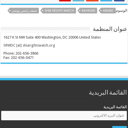
الوسوم
ARABIC
BAHRAIN
SHIA RIGHTS WATCH
شيعة_رايتس_ووتش
عنوان المنظمة
1627 K St NW Suite 400 Washington, DC 20006 United States
SRWDC [at] shiarightswatch.org
Phone: 202-656-3866
Fax: 202-656-0471
القائمة البريدية
القائمة البريدية