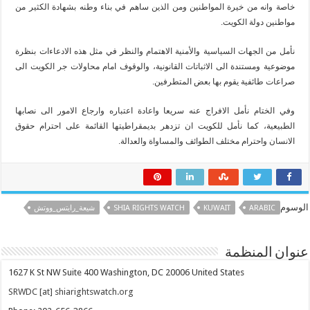
خاصة وانه من خيرة المواطنين ومن الذين ساهم في بناء وطنه بشهادة الكثير من
مواطنين دولة الكويت.
نأمل من الجهات السياسية والأمنية الاهتمام والنظر في مثل هذه الادعاءات بنظرة
موضوعية ومستندة الى الاثباتات القانونية، والوقوف امام محاولات جر الكويت الى
صراعات طائفية يقوم بها بعض المتطرفين.
وفي الختام نأمل الافراج عنه سريعا واعادة اعتباره وارجاع الامور الى نصابها
الطبيعية، كما نأمل للكويت ان تزدهر بديمقراطيتها القائمة على احترام حقوق
الانسان واحترام مختلف الطوائف والمساواة والعدالة.
الوسوم
ARABIC
KUWAIT
SHIA RIGHTS WATCH
شيعة_رايتس_ووتش
عنوان المنظمة
1627 K St NW Suite 400 Washington, DC 20006 United States
SRWDC [at] shiarightswatch.org