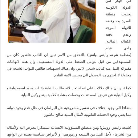
في جهاز أمن
الدولة الكويتية
بجنوب منطقة
السرة بعد رفضه
للاتهام الموجه
وعدم دفعه
الكفالة المالية،
ولدى قيام
(منظمة شيعه رايتس واتش) بالتحقق من الامر تبين ان النائب عاشور كان من
المستهدفين من قبل عوامل الضغط على الدولة المستقيلة، وان هذه الاتهامات
مفبركة للنيل منه كنائب شيعي لاغير، وان هناك استهداف طائفي للنواب الشيعة في
محاولة لازاحتهم من الوصول الى مجلس الامة القادم.
كما تبين ان هناك دلالات على انه احتجز لانه طالب النيابة بإثبات وجود اسمه وامتنع
وكيل النيابة عن عرض المستندات وحصلت مشادة كلامية بينه ووكيل النيابة.
مضافا الى وجود اختلاف في تفسير مشروعية حل البرلمان في ظل عدم وجود دولة،
مما يعني وجود الحصانة القانونية لأمثال السيد صالح عاشور.
(شيعه رايتس ووتش) ومن منطلق المسؤولية الانسانية تستنكر التعرض اليه ولأمثاله
من الشرفاء لأجل النيل من الشيعة ورموزهم، او لأغراض سياسية بعيدة عن الواقع،