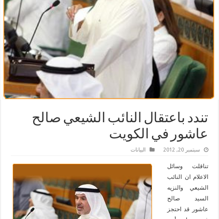
تندد باعتقال النائب الشيعي صالح
عاشور في الكويت
سبتمبر 20, 2012
البیانات
تناقلت وسائل
الاعلام ان النائب
الشيعي والنزيه
السيد صالح
عاشور قد احتجز