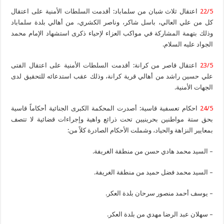
22/5
اعتقال ثلاث شبان من سلماباد: أقدمت السلطات الأمنية على اعتقال
كل من علي العالي، باسل شاكر، وناصر الكشري، من أهالي بلدة سلماباد
وذلك بتهمة المشاركة في مواكب العزاء لإحياء ذكرى استشهاد الإمام محمد
الجواد عليه السلام.
23/5
اعتقال قاصر من كرانة: أقدمت السلطات الأمنية على اعتقال الفتى
علي حسين راشد من أهالي قرية كرانة، وذلك عقب استدعائه للتحقيق لدى
الجهات الأمنية.
24/5
احكام تعسفية قاسية: أصدرت المحكمة الكبرى الجنائية أحكاماً قاسية
بحق ستة مواطنين بحرينيين تحت ذرائع واهية وإجراءات قضائية لا تتصف
بمعايير النزاهة والحياد، وشملت الأحكام الصادرة كلاً من:
– السيد محمد هادي حسن من منطقة الغريفة.
– السيد محمد فضل حميد من منطقة الغريفة.
– يوسف أحمد منصور سرحان بلدة العكر.
– سهلان عبد الرضا مهدي من بلدة العكر.