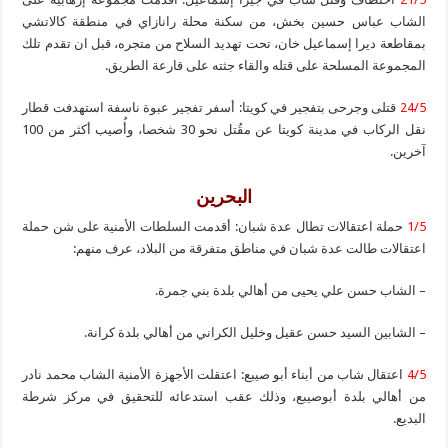
الشاب عباس حسين بخش، من سكنة محلة رانازاي في منطقة كالاتشي
بمقاطعة ديرا إسماعيل خان، تحت تهديد السلاح من متجره، قبل ان تقدم تلك
المجموعة المسلحة على قتله والقاء جثته على قارعة الطريق.
24/5
قتلى وجرحى بتفجير في كويتا: أسفر تفجير عبوة ناسفة استهدفت قطار
نقل الركاب في مدينة كويتا عن مقُتل نحو 30 شخصا، وأُصيب أكثر من 100
آخرين.
البحرين
1/5
حملة اعتقالات تطال عدة شبان: أقدمت السلطات الأمنية على شن حملة
اعتقالات طالت عدة شبان في مناطق متفرقة من البلاد، عرف منهم:
– الشاب حسن علي يحيى من أهالي بلدة بني جمرة.
– الشابين السيد حسن عقيل وخليل الكراني من أهالي بلدة كرانة.
4/5
اعتقال شاب من أبناء أبو صيبع: اعتقلت الأجهزة الأمنية الشاب محمد نادر
من أهالي بلدة أبوصيبع، وذلك عقب استدعائه للتحقيق في مركز شرطة
البديع.