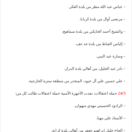
– عباس عبد الله مطر من بلدة العكر.
– مرتضى أوال من بلدة كربابا.
– والشيخ أحمد الحايكي من بلدة سماهيج.
– إلياس القباط من بلدة جد حف.
– وسارة عبد النبي.
– نادر عبد الجليل، من أهالي بلدة الدراز.
– علي حسين علي آل عبود، المنحدر من منطقة سترة الخارجية.
24/5
حملة اعتقالات: نفذت الأجهزة الأمنية حملة اعتقالات طالت كل من:
– الرادود الحسيني مهدي سهوان.
– الأستاذ علي مهنا.
– الحاج خليل إبراهيم جعفر من أهالي بلدة كرانة.