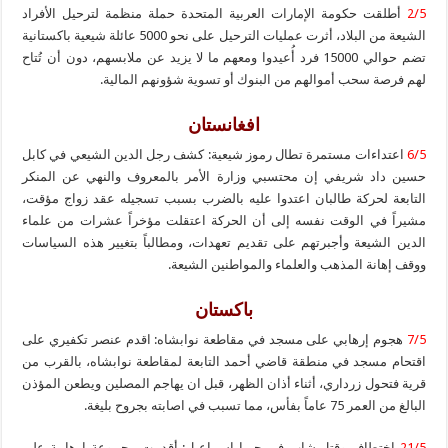
2/5
أطلقت حكومة الإمارات العربية المتحدة حملة منظمة لترحيل الأفراد
الشيعة من البلاد، أثرت عمليات الترحيل على نحو 5000 عائلة شيعية باكستانية
تضم حوالي 15000 فرد أُعيدوا ومعهم ما لا يزيد عن ملابسهم، دون أن تُتاح
لهم فرصة سحب أموالهم من البنوك أو تسوية شؤونهم المالية.
افغانستان
6/5
اعتداءات مستمرة تطال رموز شيعية: كشف رجل الدين الشيعي في كابل
حسين داد شريفي إن محتسبي وزارة الأمر بالمعروف والنهي عن المنكر
التابعة لحركة طالبان اعتدوا عليه بالضرب بسبب تسجيله عقد زواج مؤقت،
مشيراً في الوقت نفسه إلى أن الحركة اعتقلت مؤخراً عشرات من علماء
الدين الشيعة وأجبرتهم على تقديم تعهدات، ومطالباً بتغيير هذه السياسات
ووقف إهانة المذهب والعلماء والمواطنين الشيعة.
باكستان
7/5
هجوم إرهابي على مسجد في مقاطعة نوابشاه: اقدم عنصر تكفيري على
اقتحام مسجد في منطقة قاضي أحمد التابعة لمقاطعة نوابشاه، بالقرب من
قرية فتحول زرداري، أثناء أذان الظهر، قبل ان يهاجم المصلين ويطعن المؤذن
البالغ من العمر 75 عاماً بفأس، مما تسبب في اصابته بجروح بليغة.
21/5
اختطاف وقتل شاب في جيرا إسماعيل: أقدمت مجموعة إرهابية على