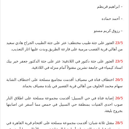
– ابراهيم قريطم
– أحمد حماده
– رزوق كريم مستو
23/5
العثور على جثة طبيب مختطف: عثر على جثة الطبيب الجراح هادي سعيد
من أهالي قرية القصب مرمية على قارعة الطريق وبدت عليها اثار التعذيب.
23/5
العثور على جثة دكتور في اللاذقية: عثر على جثة الدكتور جعفر خير بيك
استاذ كيمياء في جامعة تشرين مقتولاً أمام منزله في اللاذقية.
26/5
اختطاف فتاة في مصياف: أقدمت مجاميع مسلحة على اختطاف الشابة
سهام محمد الخلوف من أهالي قرية القصير في بلدة مصياف بحماة.
26/5
إصابة فتاة في حي السبيل: أقدمت مجموعة مسلحة على اطلاق النار
صوب احدى الفتيات بمنطقة حي السبيل في حمص مما أسفر عن اصابتها
بجروح بليغة.
28/5
مقتل ثلاثة شبان: أقدمت مجموعة مسلحة على اقتحام قرية القاهرة في