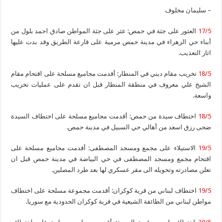
– سليمان مخلوف
17/5
العثور على جثة في حمص: عثر على جثة المواطن صادق احمد بلول من
أبناء حي الزهراء في مدينة حمص مرمية على قارعة الطريق وقد بدت عليها
اثار التعذيب.
18/5
تخريب مقام ديني في المنطار: أقدمت مجاميع مسلحة على اقتحام مقام
الشيخ علي معروف في منطقة المنطار قبل ان تقدم على عمليات تخريب
واسعة.
18/5
اختطاف سيدة من حمص: أقدمت مجاميع مسلحة على اختطاف السيدة
ضحى رزق اسعد من أهالي حي السبيل في مدينة حمص.
19/5
الاستيلاء على مجمع ومسجد المصطفى: أقدمت مجاميع مسلحة على
اقتحام مجمع ومسجد المصطفى في حي البياضة في مدينة حمص قبل ان
تعلن مصادرته وتحويله الى مقر عسكري لها بعد طرد المصلين.
19/5
اختطاف لبناني من قرية كوكران: أقدمت مجموعة مسلحة على اختطاف
مواطن لبناني من الطائفة الشيعية في قرية كوكران الحدودية مع سوريا.