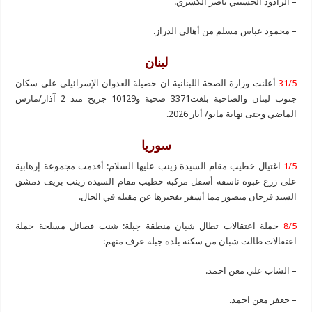
– الرادود الحسيني ناصر الكشري.
– محمود عباس مسلم من أهالي الدراز.
لبنان
31/5
أعلنت وزارة الصحة اللبنانية ان حصيلة العدوان الإسرائيلي على سكان
جنوب لبنان والضاحية بلغت3371 ضحية و10129 جريح منذ 2 آذار/مارس
الماضي وحتى نهاية مايو/ أيار 2026.
سوريا
1/5
اغتيال خطيب مقام السيدة زينب عليها السلام: أقدمت مجموعة إرهابية
على زرع عبوة ناسفة أسفل مركبة خطيب مقام السيدة زينب بريف دمشق
السيد فرحان منصور مما أسفر تفجيرها عن مقتله في الحال.
8/5
حملة اعتقالات تطال شبان منطقة جبلة: شنت فصائل مسلحة حملة
اعتقالات طالت شبان من سكنة بلدة جبلة عرف منهم:
– الشاب علي معن احمد.
– جعفر معن احمد.