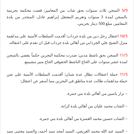
5/9
السجن ثلاث سنوات بحق شاب من المعامير: قضت محكمة بحرينية
بالسجن لمدة 3 سنوات وتغريم المعتقل إبراهيم عادل، المنحدر من بلدة
المعامير، مبلغ 500 دينار بحريني.
10/5
اعتقال رجل دين من بلدة جرداب: أقدمت السلطات الأمنية على مداهمة
منزل الشيخ علي الجردابي من أهالي بلدة جرداب قبل ان تقدم على اعتقاله.
11/5
السجن بحق ناشط مدني: صدرت محكمة البحرين حكماً يقضي بالسجن
لمدة عشر سنوات على الحاج الناشط الحقوقي الحاج منير مشيمع.
11/5
حملة اعتقالات تطال عدة شبان: أقدمت السلطات الأمنية على شن
حملة مداهمات طالت عدة مناطق في البحرين مما أسفر عن اعتقال:
– نزار ياسين من أهالي بلدة بني جمرة.
– الشاب محمد عليان من أهالي بلدة كرانة.
– الشاب حسين محمد الغسرة من أهالي بلدة بني جمرة.
– السيد عبد الله محمد الغريفي، السيد أمجد سيد أحمد، والسيد مجتبى سيد