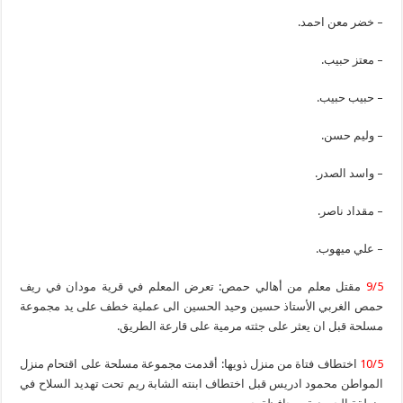
– خضر معن احمد.
– معتز حبيب.
– حبيب حبيب.
– وليم حسن.
– واسد الصدر.
– مقداد ناصر.
– علي ميهوب.
9/5
مقتل معلم من أهالي حمص: تعرض المعلم في قرية مودان في ريف
حمص الغربي الأستاذ حسين وحيد الحسين الى عملية خطف على يد مجموعة
مسلحة قبل ان يعثر على جثته مرمية على قارعة الطريق.
10/5
اختطاف فتاة من منزل ذويها: أقدمت مجموعة مسلحة على اقتحام منزل
المواطن محمود ادريس قبل اختطاف ابنته الشابة ريم تحت تهديد السلاح في