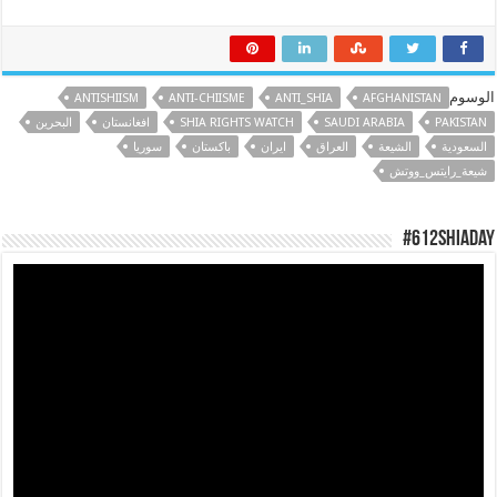
الوسوم
ANTISHIISM
ANTI-CHIISME
ANTI_SHIA
AFGHANISTAN
PAKISTAN
SAUDI ARABIA
SHIA RIGHTS WATCH
افغانستان
البحرين
السعودية
الشيعة
العراق
ایران
باكستان
سوريا
شيعة_رايتس_ووتش
#612ShiaDay