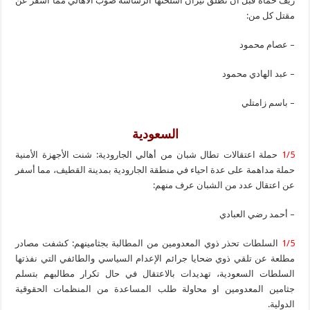
ريف حماة قبل ان تطلق نيران أسلحتها الرشاشة صوب الأهالي مما أسفر عن
مقتل كل من:
– عصام محمود
– عبد الهادي محمود
– باسم زامتلي
السعودية
1/5
حملة اعتقالات تطال شبان من أهالي الجارودية: شنت الأجهزة الأمنية
حملة مداهمة على عدة احياء في منطقة الجارودية بمدينة القطيف، مما أسفر
عن اعتقال عدد من الشبان عرف منهم:
– أحمد رضي العبادي
1/5
السلطات تحذر ذوي المعدومين من المطالبة بجثامينهم: كشفت مصادر
مطلعة عن تلقي ذوي ضحايا جرائم الإعدام السياسي والطائفي التي نفذتها
السلطات السعودية، تهديدات بالاعتقال في حال تكرار مطالبهم بتسلم
جثامين المعدومين او محاولة طلب المساعدة من المنظمات الحقوقية
الدولية.