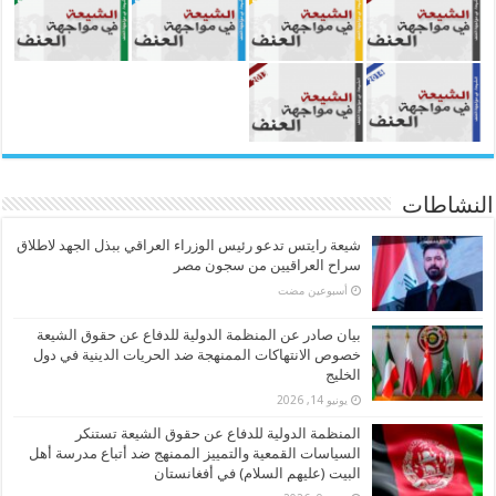
النشاطات
شيعة رايتس تدعو رئيس الوزراء العراقي ببذل الجهد لاطلاق
سراح العراقيين من سجون مصر
‏أسبوعين مضت
بيان صادر عن المنظمة الدولية للدفاع عن حقوق الشيعة
خصوص الانتهاكات الممنهجة ضد الحريات الدينية في دول
الخليج
يونيو 14, 2026
المنظمة الدولية للدفاع عن حقوق الشيعة تستنكر
السياسات القمعية والتمييز الممنهج ضد أتباع مدرسة أهل
البيت (عليهم السلام) في أفغانستان