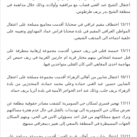
اعتقال الشيخ عبد الغني قصاب مع مرافقيه وأولاده، وذلك خلال مداهمة في
منطقة الشيخ بدر بريف طرطوس.
13/11 اختطاف مقيم عراقي في صحنايا: أقدمت مجاميع مسلحة على اعتقال
المواطن العراقي المقيم في بلدة صحنايا فراس عماد المهداوي وتغييبه على
خلفية انتماءه الى المذهب الشيعي.
15/11 خمسة قتلى في ريف حمص: أقدمت مجموعة إرهابية متطرفة على
قتل خمسة اشخاص بينهم مختار قرية ام حارتين الغربية في ريف حمص اثر
مهاجمة احدى المقاهي التي كان القتلى متواجدين فيها.
16/11 اعتقال شابين من أهالي الزهراء: أقدمت مجموعة مسلحة على اعتقال
الشابين حسين عبد الغني حمادة وعلي محمد حمادة، المنحدرَين من بلدة
الزهراء بريف حلب، وذلك عند احد الحواجز الأمنية في بلدة أثريا بريف حماة.
17/11 تهجير قسري لسكان حي السومرية: كشفت مصادر حقوقية مطلعة عن
تعرض سكان حي السومرية الى تهديدات بالقتل في حال عدم هجرة مساكنهم
وترك جميع ممتلكاتهم من قبل احد مسؤولي الامن في الحي، ويتهم السكان
الجهات المسيطرة في المنطقة بالسعي إلى تغيير ديمغرافي ممنهج.
22/11 اعتقال شاب من أهالي قرية الغور: أقدمت مجموعة مسلحة على