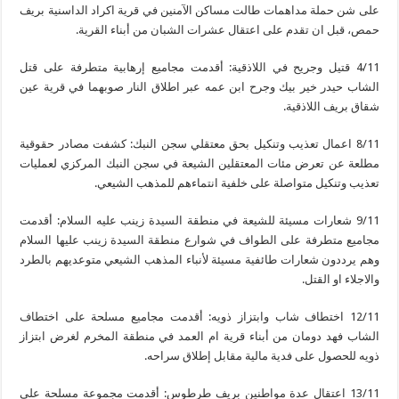
على شن حملة مداهمات طالت مساكن الآمنين في قرية اكراد الداسنية بريف
حمص، قبل ان تقدم على اعتقال عشرات الشبان من أبناء القرية.
4/11 قتيل وجريح في اللاذقية: أقدمت مجاميع إرهابية متطرفة على قتل
الشاب حيدر خير بيك وجرح ابن عمه عبر اطلاق النار صوبهما في قرية عين
شقاق بريف اللاذقية.
8/11 اعمال تعذيب وتنكيل بحق معتقلي سجن النبك: كشفت مصادر حقوقية
مطلعة عن تعرض مئات المعتقلين الشيعة في سجن النبك المركزي لعمليات
تعذيب وتنكيل متواصلة على خلفية انتماءهم للمذهب الشيعي.
9/11 شعارات مسيئة للشيعة في منطقة السيدة زينب عليه السلام: أقدمت
مجاميع متطرفة على الطواف في شوارع منطقة السيدة زينب عليها السلام
وهم يرددون شعارات طائفية مسيئة لأنباء المذهب الشيعي متوعديهم بالطرد
والاجلاء او القتل.
12/11 اختطاف شاب وابتزاز ذويه: أقدمت مجاميع مسلحة على اختطاف
الشاب فهد دومان من أبناء قرية ام العمد في منطقة المخرم لغرض ابتزاز
ذويه للحصول على فدية مالية مقابل إطلاق سراحه.
13/11 اعتقال عدة مواطنين بريف طرطوس: أقدمت مجموعة مسلحة على