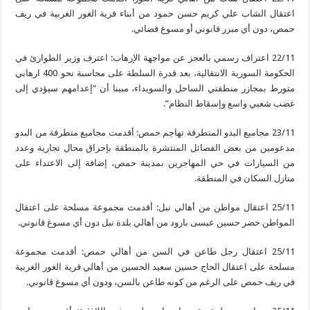
اعتقال الشاب علي كريم حسن حمود من أبناء قرية الغور الغربية في ريف
حمص، دون أي مبرر قانوني أو مسوغ قضائي.
22/11 اعتراف رسمي بالعجز عن مواجهة الإرهاب: اعترف وزير الطوارئ في
الحكومة السورية الانتقالية، بعد قدرة السلطة على محاسبة نحو 400 ارهابي
متورط بمجازر منطقتي الساحل والسويداء، مبينا أن “إعدامهم سيؤدي إلى
غضب شعبي واسع وإسقاط النظام”.
23/11 مجاميع البدو المتطرفة تهاجم حمص: أقدمت مجاميع متطرفة من البدو
مدعومين من بعض الفصائل المنتشرة بالمنطقة بإحراق محال تجارية وعدد
من السيارات في حي المهاجرين بمدينة حمص، إضافة إلى الاعتداء على
منازل السكان في المنطقة.
25/11 اعتقال مواطن من أهالي نبل: أقدمت مجموعة مسلحة على اعتقال
المواطن خضر حسين عيسى بارود من أهالي بلدة نبل دون أي مسوغ قانوني.
25/11 اعتقال رجل طاعن في السن من أهالي حمص: أقدمت مجموعة
مسلحة على اعتقال الحاج حسين سعيد الحسين من أهالي قرية الغور الغربية
في ريف حمص على الرغم من كونه طاعن بالسن، ودون أي مسوغ قانوني.