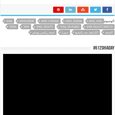
الوسوم
SHIA
ANTISHIISM
ANTI-CHIISME
ANTI_SHIISM
ANTI_SHIA
SYRIA
SRW
SHIA_RIGHTS
SHIA_MUSLIMS
SHIA RIGHTS WATCH
الشيعة
الكراهية_ضد_التشيع
سوريا
شيعة_رايتس_ووتش
#612ShiaDay