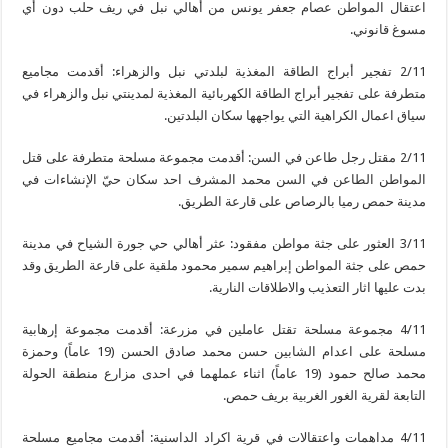
اعتقال المواطن عصام جعفر يونس من أهالي نبل في ريف حلب دون أي
مسوغ قانوني.
2/11 تفجير أبراج الطاقة المغذية لبلدتي نبل والزهراء: أقدمت مجاميع
متطرفة على تفجير أبراج الطاقة الكهربائية المغذية لمدينتي نبل والزهراء في
سياق اعمال الكراهية التي يواجهها سكان البلدتين.
2/11 مقتل رجل طاعن في السن: أقدمت مجموعة مسلحة متطرفة على قتل
المواطن الطاعن في السن محمد المشرف احد سكان حيّ الإنشاءات في
مدينة حمص رميا بالرصاص على قارعة الطريق.
3/11 العثور على جثة مواطن مفقود: عثر أهالي حي جورة الشياح في مدينة
حمص على جثة المواطن إبراهيم سمير محمود ملقية على قارعة الطريق وقد
بدت عليها اثار التعذيب والاطلاقات النارية.
4/11 مجموعة مسلحة تقتل عاملين في مزرعة: أقدمت مجموعة إرهابية
مسلحة على اعدام الشابين حسن محمد صادق الحسن (19 عاماً) وحمزة
محمد صالح حمود (19 عاماً) اثناء عملهما في احدى مزارع منطقة الحولة
التابعة لقرية الغور الغربية بريف حمص.
4/11 مداهمات واعتقالات في قرية اكراد الداسنية: أقدمت مجاميع مسلحة