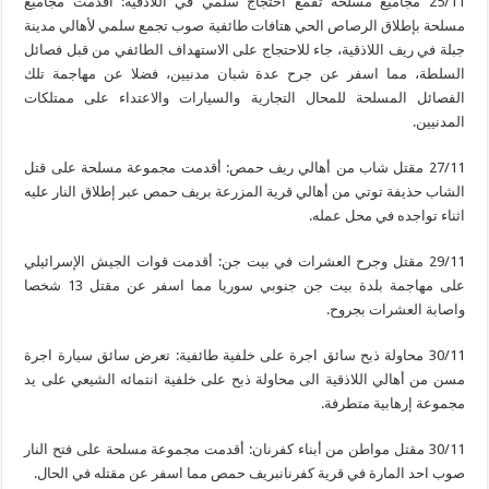
25/11 مجاميع مسلحة تقمع احتجاج سلمي في اللاذقية: أقدمت مجاميع
مسلحة بإطلاق الرصاص الحي هتافات طائفية صوب تجمع سلمي لأهالي مدينة
جبلة في ريف اللاذقية، جاء للاحتجاج على الاستهداف الطائفي من قبل فصائل
السلطة، مما اسفر عن جرح عدة شبان مدنيين، فضلا عن مهاجمة تلك
الفصائل المسلحة للمحال التجارية والسيارات والاعتداء على ممتلكات
المدنيين.
27/11 مقتل شاب من أهالي ريف حمص: أقدمت مجموعة مسلحة على قتل
الشاب حذيفة توتي من أهالي قرية المزرعة بريف حمص عبر إطلاق النار عليه
اثناء تواجده في محل عمله.
29/11 مقتل وجرح العشرات في بيت جن: أقدمت قوات الجيش الإسرائيلي
على مهاجمة بلدة بيت جن جنوبي سوريا مما اسفر عن مقتل 13 شخصا
واصابة العشرات بجروح.
30/11 محاولة ذبح سائق اجرة على خلفية طائفية: تعرض سائق سيارة اجرة
مسن من أهالي اللاذقية الى محاولة ذبح على خلفية انتمائه الشيعي على يد
مجموعة إرهابية متطرفة.
30/11 مقتل مواطن من أبناء كفرنان: أقدمت مجموعة مسلحة على فتح النار
صوب احد المارة في قرية كفرنانبريف حمص مما اسفر عن مقتله في الحال.