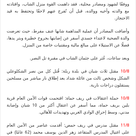
ووفقًا لشهود ومصادر محلية، فقد داهمت القوة منزل الشاب، واقتادته
مع والدته وأخيه ووالده، قبل أن تُفرج عنهم لاحقًا وتحتفظ به قيد
الاحتجاز.
وأضافت المصادر أن عملية المداهمة شابها عنف مفرط، حيث تعرضت
والدة الضحية لاعتداء جسدي أسفر عن إصابتها بجروح خطيرة وبتر يدها،
فضلًا عن الاستيلاء على مبالغ مالية ومقتنيات خاصة من المنزل.
وبعد ساعات، عُثر على جثمان الشاب في مقبرة تل النصر.
10/8
مقتل ثلاث شبان في بلدة ربلة: قُتل كل من نصر الشكلوعلي
الشكل وشخص ثالث من عائلة شداد بعد إطلاق نار مباشر من مسلحين
يستقلون دراجات نارية.
10/8
حملة اعتقالات في ريف حماة: اقتحمت قوات الأمن العام قرية
بلين بريف حماة، مما أسفر عن اعتقال أكثر من 10 شبان وإصابة
مدني، وسط إحراق الوادي الغربي وتهديدات للأهالي.
11/8
مقتل مدرس في ريف حمص: أقدمت عناصر من الأمن العام
على اغتيال المدرس المتقاعد زهر الدين يوسف محمد (62 عامًا) في