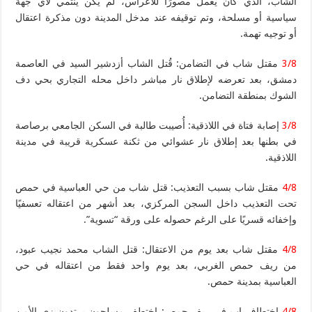
الشاب، الذي كان يعمل مصورًا للأعراس، لم يكن ينتمي لأي جهة
سياسية أو مسلحة، وتم توقيفه عند مدخل المدينة دون مذكرة اعتقال
أو توجيه تهمة.
3/8
مقتل شاب في التضامن: قُتل الشاب أزدشير السيد في العاصمة
دمشق، بعد تعرضه لإطلاق نار مباشر داخل محله التجاري بحي دف
الشوك بمنطقة التضامن.
3/8
إصابة فتاة في اللاذقية: أُصيبت طالبة في السكن الجامعي برصاصة
في بطنها بعد إطلاق نار عشوائي من ثكنة عسكرية قريبة في مدينة
اللاذقية.
4/8
مقتل شاب بسبب التعذيب: قتل شاب من حي العباسية في حمص
تحت التعذيب داخل السجن المركزي، بعد أشهر من اعتقاله تعسفيًا
وإخفائه قسريًا على الرغم حصوله على ورقة “تسوية”.
4/8
مقتل شاب بعد يوم من الاعتقال: قتل الشاب محمد نجيب عبود،
من ريف حمص الغربي، بعد يوم واحد فقط من اعتقاله في حي
العباسية بمدينة حمص.
4/8
اختطاف اب في ريف حمص: اختطف مسلحون يرتدون زي الأمن