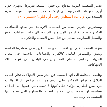
تصدر المنظمة الدولية للدفاع عن حقوق الشيعة تقريرها الشهري حول
أبرز الانتهاكات الحقوقية التي ارتكبت بحق المسلمين الشيعة للفترة
الممتدة من
أول آب/ اغسطس وحتى أول ايلول/ سبتمبر ٢٠٢٥.
ويستعرض التقرير العديد من العمليات الارهابية التي نفذتها الجماعات
التكفيرية بحق أفراد من المسلمين الشيعة، الى جانب عمليات القمع
والتنكيل الممارسة ضدهم من قبل بعض الانظمة والحكومات.
وتؤكد المنظمة على انها اعتمدت في هذا التقرير على مصادرها الخاصة
وبعض والمصادر العامة، كالأفراد والجماعات الناشطة في مجال
الحريات وحقوق الإنسان المنتشرين في البلدان التي شهدت تلك
الانتهاكات.
وتلفت المنظمة الى انها احجمت عن ذكر بعض الانتهاكات نظرا لغياب
الدلائل والقرائن المؤكدة، على الرغم من تيقنها بوقوع تلك الانتهاكات
في بعض البلدان، مؤكدة على كونها لا تسعى في عملها الى اهداف
سياسية او ربحية، سوى تحقيق العدالة والمساواة التي تصبو إليها
المجتمعات الإنسانية.
الدول حسب ترتيب الحروف الابجدية: