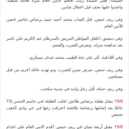
جسيمة، ففي السيدة زينب اقتحم الأمن العام منزلاً لعائلة شيعية،
واعتدوا عليها بعنف قبل اعتقال شابين.
وفي ريف حمص، قتل الشاب محمد أحمد حميد برصاص عناصر تابعين
للأمن العام.
وفي دمشق، اعتُقل المواطن المريض بالسرطان عبد الكريم علي ناصر
بعد مداهمة منزله، وتعرض للضرب والشتم.
وفي اللاذقية، عُثر على جثة الطبيب محمد عدنان سمكري.
وفي ريف حمص، تعرض مسن للضرب، وتم تهديد عائلة أخرى من قبل
مسلحين.
وفي ريف حماة، قُتل رجل وابنه في مدينة سلحب.
19/8
مقتل طفلة برصاص طائش: قتلت الطفلة غنى جاسم الحسن (15
عامًا) بعد إصابتها برصاصة طائشة اخترقت رئتها في حي وادي الذهب
بحمص.
19/8
مقتل أربعة شبان في ريف حمص: أقدم الامن العام على اعدام