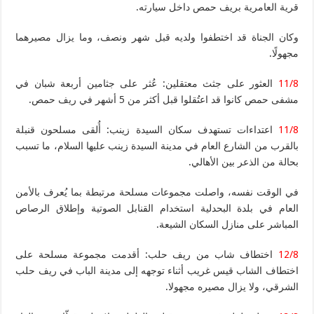
قرية العامرية بريف حمص داخل سيارته.
وكان الجناة قد اختطفوا ولديه قبل شهر ونصف، وما يزال مصيرهما
مجهولًا.
11/8
العثور على جثث معتقلين: عُثر على جثامين أربعة شبان في
مشفى حمص كانوا قد اعتُقلوا قبل أكثر من 5 أشهر في ريف حمص.
11/8
اعتداءات تستهدف سكان السيدة زينب: أُلقى مسلحون قنبلة
بالقرب من الشارع العام في مدينة السيدة زينب عليها السلام، ما تسبب
بحالة من الذعر بين الأهالي.
في الوقت نفسه، واصلت مجموعات مسلحة مرتبطة بما يُعرف بالأمن
العام في بلدة البحدلية استخدام القنابل الصوتية وإطلاق الرصاص
المباشر على منازل السكان الشيعة.
12/8
اختطاف شاب من ريف حلب: أقدمت مجموعة مسلحة على
اختطاف الشاب قيس غريب أثناء توجهه إلى مدينة الباب في ريف حلب
الشرقي، ولا يزال مصيره مجهولا.