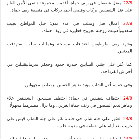
22/8
مقتل شقيقان في ريف حماة: أقدمت مجموعة تنتمي للأمن العام
على قتل الشقيقين بركات وقصي أحمد بركات في منطقة ريف حماة.
23/8
اعمال قتل وسلب في عدة مدن: قتل المواطن نجيب
سعدووأُصيبت زوجته بجروح خطيرة في ريف حماة.
وشهد ريف طرطوس اعتداءات مسلحة وعمليات سلب استهدفت
المدنيين.
كما عُثر على جثتي الشابين حيدرة حمود وجعفر سرمانيقتيلين في
أحراش القرداحة.
وفي حماة، قُتل الشاب مؤيد ضاهر الحسين برصاص مجهولين.
24/8
اختطاف شقيقين في حماة: اختطف مسلحون الشقيقين علاء
وماهر نديم المنصور في ريف حماة الغربي، وما يزال مصيرهما مجهولًا.
24/8
العثور على جثة شاب في حلب: عُثر على جثة الشاب قيس علي
غريب بعد أيام على خطفه في مدينة حلب.
24/8
اختطاف شاب في دمشق: أقدمت مجموعة مسلحة علىاختطاف