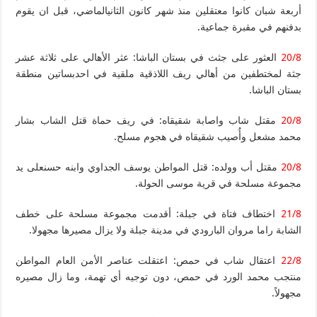
أربعة شبان كانوا معتقلين منذ شهر كانون الثانيالماضي، قبل ان يقوم
بدفنهم في مقبرة جماعية.
20/8
العثور على جثث في بستان الباشا: عثر الأهالي على ثلاثة عشر
جثة لمختطفين من أهالي ريف اللاذقية ملقية في احدبساتين منطقة
بستان الباشا.
20/8
مقتل شاب واصابة شقيقاه: في ريف حماة قتل الشاب بشار
محمد مشعل وأُصيب شقيقاه في هجوم مسلح.
20/8
مقتل أب وولده: قتل المواطن يوسف الجداوي وابنه حسنعلى يد
مجموعة مسلحة في قرية موسى الحولة.
21/8
اختطاف فتاة في جبلة: أقدمت مجموعة مسلحة على خطف
الشابة راما مروان البارودي في مدينة جبلة ولا يزال مصيرها مجهولا.
22/8
اعتقال شاب في حمص: اعتقلت عناصر الأمن العام المواطن
منتجب محمد الورد في حمص، دون توجيه أي تهمة، وما زال مصيره
مجهولاً.