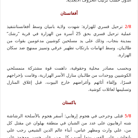
أفغانستان
2/8
ترحيل قسري للهزارة: شهدت ولاية باميان وسط أفغانستانتنفيذ
عملية ترحيل قسري بحق 25 أسرة من الهزارة في قرية “رشك”
بمدينة بنجاب، وذلك على يد مسلحين كوشيين مدعومين بقوات من
طالـبان، وسط اتهامات بارتكاب تطهير عرقي وتمييز ممنهج ضد سكان
الهزارة.
وبحسب مصادر محلية وحقوقية، داهمت قوة مشتركة منمسلحي
الكوشيين ووحدات من طالـبان منازل الأسر الهزارية، وقامت بإخراجهم
قسرًا، وإلقاء أثاثهم وأغراضهم خارج البيوت، قبل إغلاق المنازل
وتسليمها لعائلات كوشية.
باكستان
5/8
قتلى وجرحى في هجوم إرهابي: أسفر هجوم بالأسلحة الرشاشة
شنه ارهابيون على عدد من الشبان في منطقة بهلوان عن مقتل كل
من، علي وارث ومظهر عباس، أبناء عالم الدين الشيعي رجب علي
بانجاش، على الفور، بينما أصيب كل من، علي حسن ومحمد علي