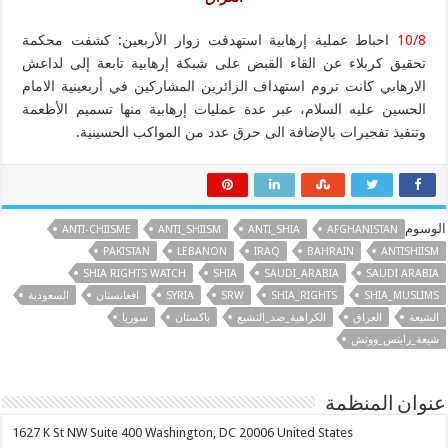
10/8
احباط عملية إرهابية استهدفت زوار الأربعين: كشفت محكمة
تحقيق كربلاء عن القاء القبض على شبكة إرهابية تابعة إلى لداعش
الارهابي كانت تروم استهداف الزائرين المشاركين في أربعينية الامام
الحسين عليه السلام، عبر عدة عمليات إرهابية منها تسميم الأطعمة
وتنفيذ تفجيرات بالإضافة الى حرق عدد من المواكب الحسينية.
الوسوم
ANTI-CHIISME
ANTI_SHIISM
ANTI_SHIA
AFGHANISTAN
PAKISTAN
LEBANON
IRAQ
BAHRAIN
ANTISHIISM
SHIA RIGHTS WATCH
SHIA
SAUDI_ARABIA
SAUDI ARABIA
SHIA_MUSLIMS
SHIA_RIGHTS
SRW
SYRIA
افغانستان
السعودية
الشيعة
العراق
الكراهية_ضد_التشيع
باكستان
سوريا
شيعة_رايتس_ووتش
عنوان المنظمة
1627 K St NW Suite 400 Washington, DC 20006 United States