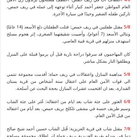
العام المواطن جعفر أحمد كنيار أثناء توجهه إلى عمله في ريف حمص،
تاركين طفله الصغير وحيدًا في سيارة الأجرة.
5/8
مقتل طفلتين في ريف حمص: قتلت الطفلتان دلع الأسعد (14 عامًا)
ونتالي الأسعد (7 أعوام)، وأصيبت شقيقتهما الصغرى، إثر هجوم مسلح
استهدف منزلهم في قرية قنية العاصي.
كان المهاجمون قد سرقوا دراجة نارية قبل أن يرموا قنبلة على المنزل
ويطلقوا النار بشكل مباشر.
5/8
مداهمة المنازل واعتقالات في ريف حماة: أقدمت مجموعة تنتمي
الى قوات الأمن العام على اعتقال ستة أشخاص من قرية بستان
الفندارة، بعد ان اقتحمت عشرات المنازل بحجة البحث عن أسلحة.
6/8
العثور على جثة شاب بعد ايام من اعتقاله: عُثر على جثة الشاب
وسيم طريف خنسة في مشفى تلكلخ بريف حمص، بعد أيام من اعتقاله
من قبل الأمن العام.
7/8
مقتل شاب في قرية العزيزية: قُتل الشاب حسين أحمد شيخ صالح
دنيا في منزله بقرية العزيزية بريف حماة اثر اطلاق مجموعة مسلحة