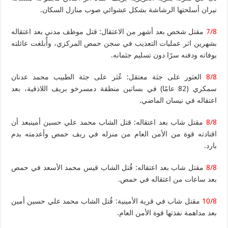
نيران أسلحتها الرشاشة بشكل عشوائي صوب منازل السكان.
7/8
مقتل شخص بعد أشهر من الاعتقال: قتل موظف مدني بعد اعتقاله
بشهرين اثر عمليات التعذيب في سجن حمص المركزي، وأُبلغت عائلته
بوفاته ودفنه سرًا دون تسليم جثمانه.
8/8
العثور على جثة معتقل: عُثر على جثة الطبيب محمد عدنان
سمكري (82 عامًا) في بساتين منطقة دمسرخو بريف اللاذقية، بعد
اعتقاله في نيسان الماضي.
8/8
مقتل شاب بعد اعتقاله: قتل الشاب محمد علي حسين أمينبعد أن
اقتادته قوة من الأمن العام من منزله في ريف حمص وأعدمته بدم
بارد.
8/8
مقتل شاب بعد اعتقاله: قُتل الشاب قيس محمد الأسعد في حمص
بعد ساعات من اعتقاله في حمص.
10/8
مقتل شاب في قرية الأمينية: قُتل الشاب محمد علي حسين أمين
بعد مداهمة نفذتها قوة الأمن العام.