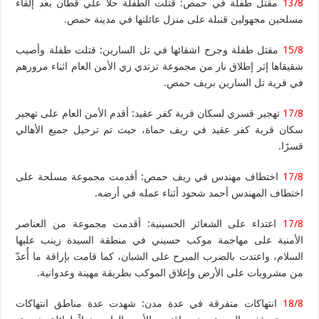
13/8
مقتل طفلة في حمص: قتلت الطفلة حلا علي قطّان بعد إلقاء
مسلحين مجهولين قنبلة على منزل عائلتها في مدينة حمص.
15/8
مقتل طفلة وجرح اشقائها في تل السارين: قتلت طفلة وأصيب
شقيقاها إثر إطلاق نار من مجموعة ترتدي زي الأمن العام اثناء مرورهم
في قرية تل السارين بريف حمص.
17/8
تهجير قسري لسكان قرية كفر عقيد: أقدم الأمن العام على تهجير
سكان قرية كفر عقيد في ريف حماة، حيث تم ترحيل جميع الأهالي
قسرًا.
17/8
اختطاف مهندس في ريف حمص: أقدمت مجموعة مسلحة على
اختطاف المهندس أحمد شحود أثناء عمله في أرضه.
17/8
اعتداء على الشعائر الحسينية: أقدمت مجموعة من العناصر
الأمنية على مهاجمة موكب حسيني في منطقة السيدة زينب عليها
السلام، واعتدت بالضرب المبرح على الشبان، كما قامت بإراقة ما أُعدّ
من مشروبات على الأرض وإغلاق الموكب بطريقة مهينة وعدوانية.
18/8
انتهاكات متفرقة في عدة مدن: شهدت عدة مناطق انتهاكات