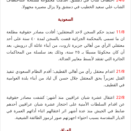
الشاب علي سعيد الخطيب في دمشق ولا يزال مصيره مجهولا.
السعودية
11/8
تمديد حكم السجن لاحد المعتقلين: أفادت مصادر حقوقية مطلعة
ان ما تسمى بالمحكمة الجزائية قضت بالسجن لمدة ٤٠ سنة على أحد
معتقلي الرأي من أهالي جزيرة تاروت، من أبناء عائلة آل درويش، بعد
أن كان محكومًا مسبقًا بـ ٢٥ سنة، وذلك بعد سلسلة من المحاكمات
الجائرة التي تفتقد لأبسط معايير العدالة.
21/8
اعدام معتقل رأي من أهالي القطيف: أقدم النظام السعودي تنفيذ
القتل تعزيراً بحق المعتقل جلال حسن آل لباد من أبناء بلدة العوامية
في القطيف.
22/8
اعتقال عشرة شبان عراقيين منذ أشهر: كشفت مصادر حقوقية
عن اقدام السلطات الأمنية على احتجاز عشرة شبان عراقيين أحدهم
ضابط في الجيش منذ عدة أشهر اثر اعتقالهم اثناء أدائهم العمرة في
الديار المقدسة بسبب احتواء اجهزتهم صور لرموز الطائفة الشيعية.
العراق