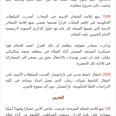
وحبيب علي بجروح متفاوته.
10/8
منع إقامة الشعائر الدينية في البنجاب: أصدرت السلطات
الحكومية في إقليم البنجاب قرارا تعسفيا يقضي بمنع إقامة الشعائر
الدينية التي يقيمها الشيعة كل عام مع حلول الذكرى السنوية لاربيعينية
الامام الحسين عليه السلام.
وذكرت مصادر حقوقية مطلعة ان ذلك القرار اعقبه اقتحام قوة
عسكرية المسجد الشيعي أثناء الصلاة في منطقة شيعة ميكانيكي
ملتان، قبل ان تصدر تهديدات بالاعتقال بحق من يسعى الى المشاركة
في إقامة تلك الشعيرة.
25/8
اعتقال ناشط مدني في باراتشينار: أقدمت السلطات الأمنية على
اعتقال الناشط شوكت زمان، الذي يعمل أستاذ مساعد في كلية
الدراسات العليا الحكومية، باراتشينار، دون أي مسوغ قانوني.
البحرين
1/8
منع إقامة الصلاة الموحدة: فرضت عناصر الامن حصارًا وقيودًا أمنيّةً
مشدّدة على بلدة الدراز، ومنعت المواطنين الشّيعة من أداء صلاة